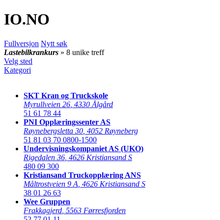
IO
.NO
Fullversjon
Nytt søk
Lastebilkrankurs
» 8 unike treff
Velg sted
Kategori
SKT Kran og Truckskole
Myrullveien 26
,
4330 Ålgård
51 61 78 44
PNI Opplæringssenter AS
Røynebergsletta 30
,
4052 Røyneberg
51 81 03 70
0800-1500
Undervisningskompaniet AS (UKO)
Rigedalen 36
,
4626 Kristiansand S
480 09 300
Kristiansand Truckopplæring ANS
Måltrostveien 9 A
,
4626 Kristiansand S
38 01 26 63
Wee Gruppen
Frakkagjerd
,
5563 Førresfjorden
52 77 01 11