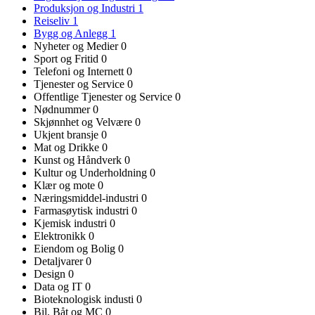
Produksjon og Industri
1
Reiseliv
1
Bygg og Anlegg
1
Nyheter og Medier
0
Sport og Fritid
0
Telefoni og Internett
0
Tjenester og Service
0
Offentlige Tjenester og Service
0
Nødnummer
0
Skjønnhet og Velvære
0
Ukjent bransje
0
Mat og Drikke
0
Kunst og Håndverk
0
Kultur og Underholdning
0
Klær og mote
0
Næringsmiddel-industri
0
Farmasøytisk industri
0
Kjemisk industri
0
Elektronikk
0
Eiendom og Bolig
0
Detaljvarer
0
Design
0
Data og IT
0
Bioteknologisk industi
0
Bil, Båt og MC
0