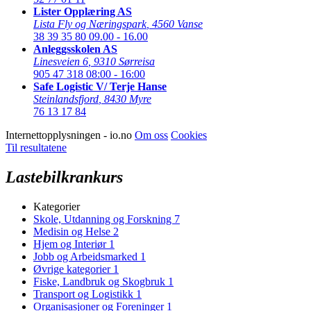
Lister Opplæring AS
Lista Fly og Næringspark
,
4560 Vanse
38 39 35 80
09.00 - 16.00
Anleggsskolen AS
Linesveien 6
,
9310 Sørreisa
905 47 318
08:00 - 16:00
Safe Logistic V/ Terje Hanse
Steinlandsfjord
,
8430 Myre
76 13 17 84
Internettopplysningen - io.no
Om oss
Cookies
Til resultatene
Lastebilkrankurs
Kategorier
Skole, Utdanning og Forskning
7
Medisin og Helse
2
Hjem og Interiør
1
Jobb og Arbeidsmarked
1
Øvrige kategorier
1
Fiske, Landbruk og Skogbruk
1
Transport og Logistikk
1
Organisasjoner og Foreninger
1