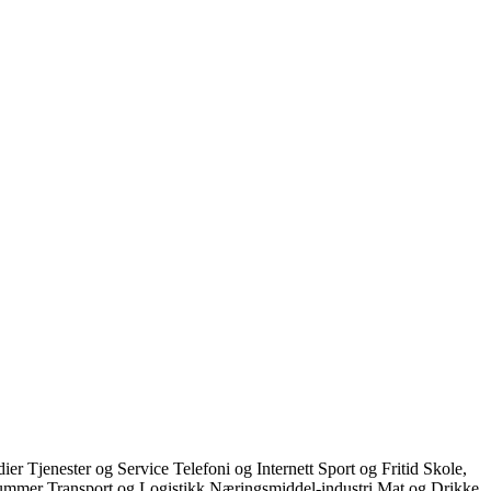
dier
Tjenester og Service
Telefoni og Internett
Sport og Fritid
Skole,
ummer
Transport og Logistikk
Næringsmiddel-industri
Mat og Drikke