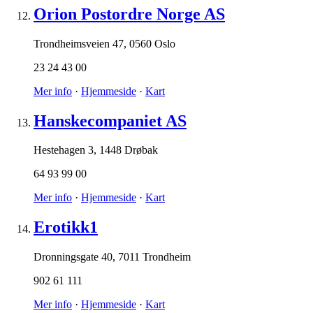
Orion Postordre Norge AS
Trondheimsveien 47
,
0560 Oslo
23 24 43 00
Mer info
·
Hjemmeside
·
Kart
Hanskecompaniet AS
Hestehagen 3
,
1448 Drøbak
64 93 99 00
Mer info
·
Hjemmeside
·
Kart
Erotikk1
Dronningsgate 40
,
7011 Trondheim
902 61 111
Mer info
·
Hjemmeside
·
Kart