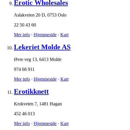
Erotic Wholesales
Aslakveien 20 D
,
0753 Oslo
22 50 43 60
Mer info
·
Hjemmeside
·
Kart
Lekeriet Molde AS
Øvre veg 13
,
6413 Molde
974 66 911
Mer info
·
Hjemmeside
·
Kart
Erotikknett
Krokveien 7
,
1481 Hagan
452 46 013
Mer info
·
Hjemmeside
·
Kart