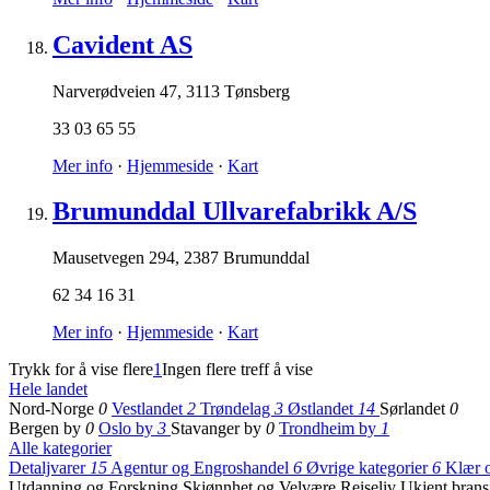
Cavident AS
Narverødveien 47
,
3113 Tønsberg
33 03 65 55
Mer info
·
Hjemmeside
·
Kart
Brumunddal Ullvarefabrikk A/S
Mausetvegen 294
,
2387 Brumunddal
62 34 16 31
Mer info
·
Hjemmeside
·
Kart
Trykk for å vise flere
1
Ingen flere treff å vise
Hele landet
Nord-Norge
0
Vestlandet
2
Trøndelag
3
Østlandet
14
Sørlandet
0
Bergen by
0
Oslo by
3
Stavanger by
0
Trondheim by
1
Alle kategorier
Detaljvarer
15
Agentur og Engroshandel
6
Øvrige kategorier
6
Klær 
Utdanning og Forskning
Skjønnhet og Velvære
Reiseliv
Ukjent bran