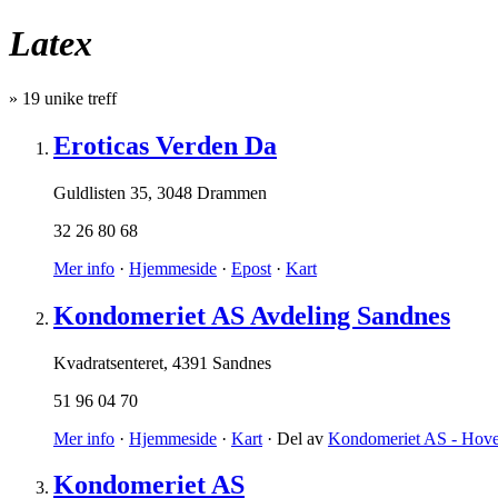
Latex
»
19
unike treff
Eroticas Verden Da
Guldlisten 35
,
3048 Drammen
32 26 80 68
Mer info
·
Hjemmeside
·
Epost
·
Kart
Kondomeriet AS Avdeling Sandnes
Kvadratsenteret
,
4391 Sandnes
51 96 04 70
Mer info
·
Hjemmeside
·
Kart
· Del av
Kondomeriet AS - Hove
Kondomeriet AS