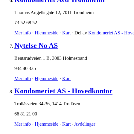
Thomas Angells gate 12
,
7011 Trondheim
73 52 68 52
Mer info
·
Hjemmeside
·
Kart
· Del av
Kondomeriet AS - Hove
Nytelse No AS
Bentsrudveien 1 B
,
3083 Holmestrand
934 40 335
Mer info
·
Hjemmeside
·
Kart
Kondomeriet AS - Hovedkontor
Trollåsveien 34-36
,
1414 Trollåsen
66 81 21 00
Mer info
·
Hjemmeside
·
Kart
·
Avdelinger