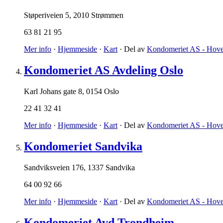
Støperiveien 5
,
2010 Strømmen
63 81 21 95
Mer info
·
Hjemmeside
·
Kart
· Del av
Kondomeriet AS - Hove
Kondomeriet AS Avdeling Oslo
Karl Johans gate 8
,
0154 Oslo
22 41 32 41
Mer info
·
Hjemmeside
·
Kart
· Del av
Kondomeriet AS - Hove
Kondomeriet Sandvika
Sandviksveien 176
,
1337 Sandvika
64 00 92 66
Mer info
·
Hjemmeside
·
Kart
· Del av
Kondomeriet AS - Hove
Kondomeriet Avd Trondheim