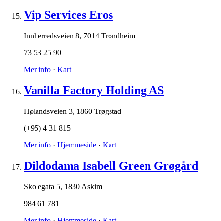
Vip Services Eros
Innherredsveien 8
,
7014 Trondheim
73 53 25 90
Mer info
·
Kart
Vanilla Factory Holding AS
Hølandsveien 3
,
1860 Trøgstad
(+95) 4 31 815
Mer info
·
Hjemmeside
·
Kart
Dildodama Isabell Green Grøgård
Skolegata 5
,
1830 Askim
984 61 781
Mer info
·
Hjemmeside
·
Kart