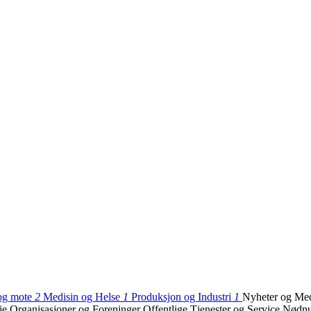
og mote
2
Medisin og Helse
1
Produksjon og Industri
1
Nyheter og Me
sje
Organisasjoner og Foreninger
Offentlige Tjenester og Service
Nødn