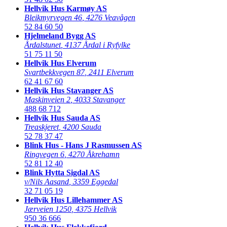
Hellvik Hus Karmøy AS
Bleikmyrvegen 46
,
4276 Veavågen
52 84 60 50
Hjelmeland Bygg AS
Årdalstunet
,
4137 Årdal i Ryfylke
51 75 11 50
Hellvik Hus Elverum
Svartbekkvegen 87
,
2411 Elverum
62 41 67 60
Hellvik Hus Stavanger AS
Maskinveien 2
,
4033 Stavanger
488 68 712
Hellvik Hus Sauda AS
Treaskjeret
,
4200 Sauda
52 78 37 47
Blink Hus - Hans J Rasmussen AS
Ringvegen 6
,
4270 Åkrehamn
52 81 12 40
Blink Hytta Sigdal AS
v/Nils Aasand
,
3359 Eggedal
32 71 05 19
Hellvik Hus Lillehammer AS
Jærveien 1250
,
4375 Hellvik
950 36 666