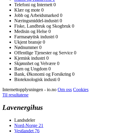
Telefoni og Internett
0
Klær og mote
0
Jobb og Arbeidsmarked
0
Næringsmiddel-industri
0
Fiske, Landbruk og Skogbruk
0
Medisin og Helse
0
Farmasøytisk industri
0
Ukjent bransje
0
Nødnummer
0
Offentlige Tjenester og Service
0
Kjemisk industri
0
Skjønnhet og Velvære
0
Barn og Ungdom
0
Bank, Økonomi og Forsikring
0
Bioteknologisk industi
0
Internettopplysningen - io.no
Om oss
Cookies
Til resultatene
Lavenergihus
Landsdeler
Nord-Norge
21
Vestlandet
76