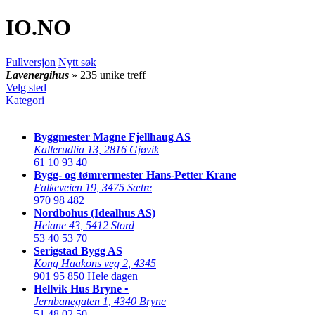
IO
.NO
Fullversjon
Nytt søk
Lavenergihus
» 235 unike treff
Velg sted
Kategori
Byggmester Magne Fjellhaug AS
Kallerudlia 13
,
2816 Gjøvik
61 10 93 40
Bygg- og tømrermester Hans-Petter Krane
Falkeveien 19
,
3475 Sætre
970 98 482
Nordbohus (Idealhus AS)
Heiane 43
,
5412 Stord
53 40 53 70
Serigstad Bygg AS
Kong Haakons veg 2
,
4345
901 95 850
Hele dagen
Hellvik Hus Bryne •
Jernbanegaten 1
,
4340 Bryne
51 48 02 50