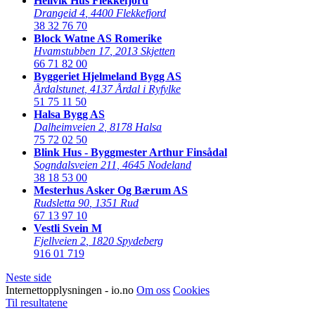
Hellvik Hus Flekkefjord
Drangeid 4
,
4400 Flekkefjord
38 32 76 70
Block Watne AS Romerike
Hvamstubben 17
,
2013 Skjetten
66 71 82 00
Byggeriet Hjelmeland Bygg AS
Årdalstunet
,
4137 Årdal i Ryfylke
51 75 11 50
Halsa Bygg AS
Dalheimveien 2
,
8178 Halsa
75 72 02 50
Blink Hus - Byggmester Arthur Finsådal
Sogndalsveien 211
,
4645 Nodeland
38 18 53 00
Mesterhus Asker Og Bærum AS
Rudsletta 90
,
1351 Rud
67 13 97 10
Vestli Svein M
Fjellveien 2
,
1820 Spydeberg
916 01 719
Neste side
Internettopplysningen - io.no
Om oss
Cookies
Til resultatene