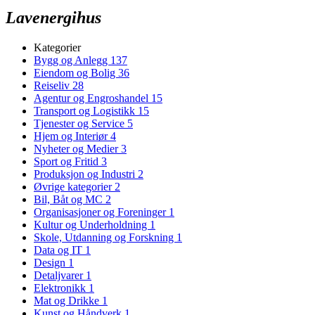
Lavenergihus
Kategorier
Bygg og Anlegg
137
Eiendom og Bolig
36
Reiseliv
28
Agentur og Engroshandel
15
Transport og Logistikk
15
Tjenester og Service
5
Hjem og Interiør
4
Nyheter og Medier
3
Sport og Fritid
3
Produksjon og Industri
2
Øvrige kategorier
2
Bil, Båt og MC
2
Organisasjoner og Foreninger
1
Kultur og Underholdning
1
Skole, Utdanning og Forskning
1
Data og IT
1
Design
1
Detaljvarer
1
Elektronikk
1
Mat og Drikke
1
Kunst og Håndverk
1