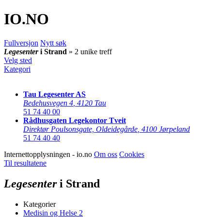
IO
.NO
Fullversjon
Nytt søk
Legesenter
i Strand
» 2 unike treff
Velg sted
Kategori
Tau Legesenter AS
Bedehusvegen 4
,
4120 Tau
51 74 40 00
Rådhusgaten Legekontor Tveit
Direktør Poulsonsgate, Oldeidegårde
,
4100 Jørpeland
51 74 40 40
Internettopplysningen - io.no
Om oss
Cookies
Til resultatene
Legesenter
i Strand
Kategorier
Medisin og Helse
2