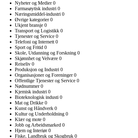
Nyheter og Medier
0
Farmasøytisk industri
0
Næringsmiddel-industri
0
Øvrige kategorier
0
Ukjent bransje
0
Transport og Logistikk
0
Tjenester og Service
0
Telefoni og Internett
0
Sport og Fritid
0
Skole, Utdanning og Forskning
0
Skjønnhet og Velvære
0
Reiseliv
0
Produksjon og Industri
0
Organisasjoner og Foreninger
0
Offentlige Tjenester og Service
0
Nødnummer
0
Kjemisk industri
0
Bioteknologisk industi
0
Mat og Drikke
0
Kunst og Håndverk
0
Kultur og Underholdning
0
Klær og mote
0
Jobb og Arbeidsmarked
0
Hjem og Interiør
0
Fiske, Landbruk og Skogbruk
0