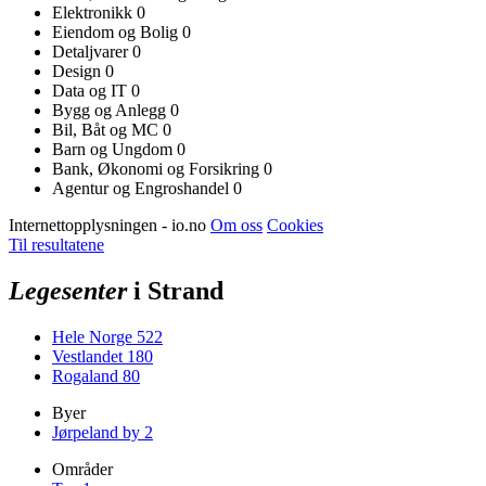
Elektronikk
0
Eiendom og Bolig
0
Detaljvarer
0
Design
0
Data og IT
0
Bygg og Anlegg
0
Bil, Båt og MC
0
Barn og Ungdom
0
Bank, Økonomi og Forsikring
0
Agentur og Engroshandel
0
Internettopplysningen - io.no
Om oss
Cookies
Til resultatene
Legesenter
i Strand
Hele Norge
522
Vestlandet
180
Rogaland
80
Byer
Jørpeland by
2
Områder