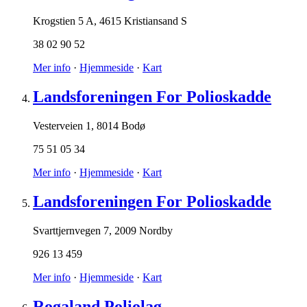
Krogstien 5 A
,
4615 Kristiansand S
38 02 90 52
Mer info
·
Hjemmeside
·
Kart
Landsforeningen For Polioskadde
Vesterveien 1
,
8014 Bodø
75 51 05 34
Mer info
·
Hjemmeside
·
Kart
Landsforeningen For Polioskadde
Svarttjernvegen 7
,
2009 Nordby
926 13 459
Mer info
·
Hjemmeside
·
Kart
Rogaland Poliolag