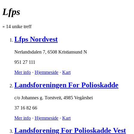
Lfps
»
14
unike treff
Lfps Nordvest
Nerlandsdalen 7
,
6508 Kristiansund N
951 27 111
Mer info
·
Hjemmeside
·
Kart
Landsforeningen For Polioskadde
c/o Johannes g. Torstveit
,
4985 Vegårshei
37 16 82 66
Mer info
·
Hjemmeside
·
Kart
Landsforening For Polioskadde Vest