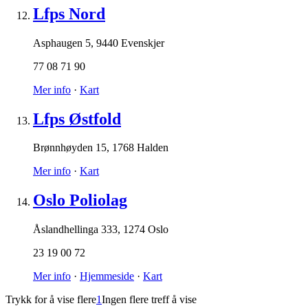
Lfps Nord
Asphaugen 5
,
9440 Evenskjer
77 08 71 90
Mer info
·
Kart
Lfps Østfold
Brønnhøyden 15
,
1768 Halden
Mer info
·
Kart
Oslo Poliolag
Åslandhellinga 333
,
1274 Oslo
23 19 00 72
Mer info
·
Hjemmeside
·
Kart
Trykk for å vise flere
1
Ingen flere treff å vise