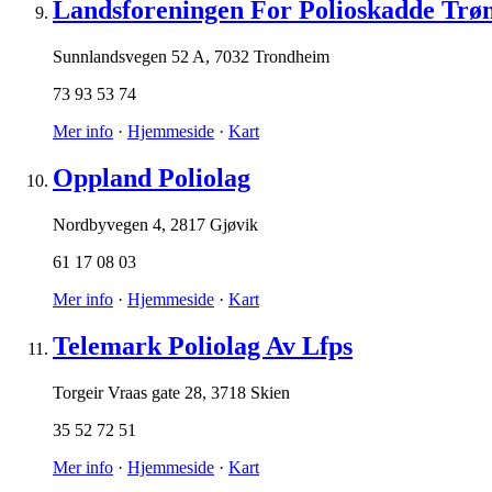
Landsforeningen For Polioskadde Trø
Sunnlandsvegen 52 A
,
7032 Trondheim
73 93 53 74
Mer info
·
Hjemmeside
·
Kart
Oppland Poliolag
Nordbyvegen 4
,
2817 Gjøvik
61 17 08 03
Mer info
·
Hjemmeside
·
Kart
Telemark Poliolag Av Lfps
Torgeir Vraas gate 28
,
3718 Skien
35 52 72 51
Mer info
·
Hjemmeside
·
Kart