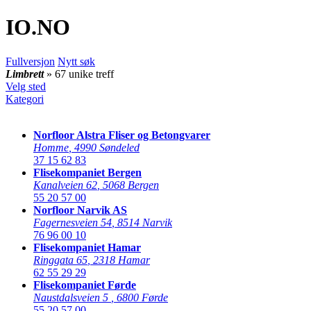
IO
.NO
Fullversjon
Nytt søk
Limbrett
» 67 unike treff
Velg sted
Kategori
Norfloor Alstra Fliser og Betongvarer
Homme
,
4990 Søndeled
37 15 62 83
Flisekompaniet Bergen
Kanalveien 62
,
5068 Bergen
55 20 57 00
Norfloor Narvik AS
Fagernesveien 54
,
8514 Narvik
76 96 00 10
Flisekompaniet Hamar
Ringgata 65
,
2318 Hamar
62 55 29 29
Flisekompaniet Førde
Naustdalsveien 5
,
6800 Førde
55 20 57 00