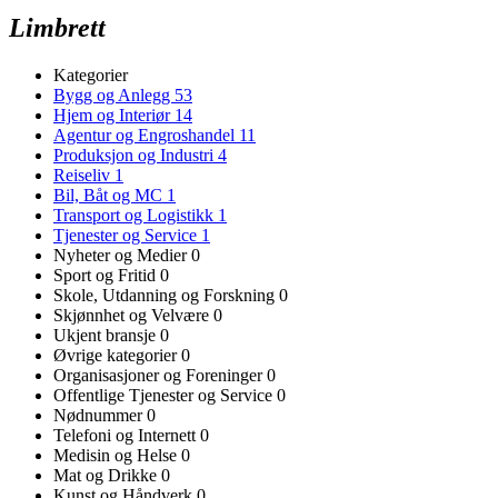
Limbrett
Kategorier
Bygg og Anlegg
53
Hjem og Interiør
14
Agentur og Engroshandel
11
Produksjon og Industri
4
Reiseliv
1
Bil, Båt og MC
1
Transport og Logistikk
1
Tjenester og Service
1
Nyheter og Medier
0
Sport og Fritid
0
Skole, Utdanning og Forskning
0
Skjønnhet og Velvære
0
Ukjent bransje
0
Øvrige kategorier
0
Organisasjoner og Foreninger
0
Offentlige Tjenester og Service
0
Nødnummer
0
Telefoni og Internett
0
Medisin og Helse
0
Mat og Drikke
0
Kunst og Håndverk
0