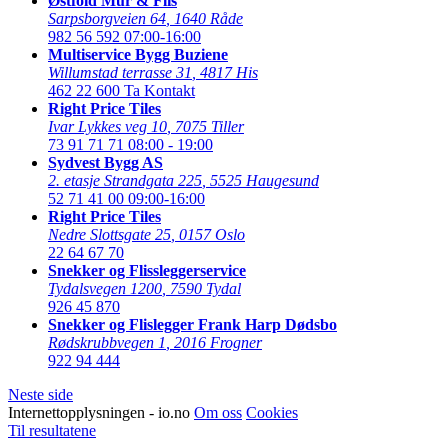
Østfold Mur & Flis
Sarpsborgveien 64
,
1640 Råde
982 56 592
07:00-16:00
Multiservice Bygg Buziene
Willumstad terrasse 31
,
4817 His
462 22 600
Ta Kontakt
Right Price Tiles
Ivar Lykkes veg 10
,
7075 Tiller
73 91 71 71
08:00 - 19:00
Sydvest Bygg AS
2. etasje Strandgata 225
,
5525 Haugesund
52 71 41 00
09:00-16:00
Right Price Tiles
Nedre Slottsgate 25
,
0157 Oslo
22 64 67 70
Snekker og Flissleggerservice
Tydalsvegen 1200
,
7590 Tydal
926 45 870
Snekker og Flislegger Frank Harp Dødsbo
Rødskrubbvegen 1
,
2016 Frogner
922 94 444
Neste side
Internettopplysningen - io.no
Om oss
Cookies
Til resultatene