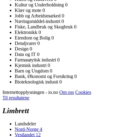
Kultur og Underholdning
0
Klær og mote
0
Jobb og Arbeidsmarked
0
Næringsmiddel-industri
0
Fiske, Landbruk og Skogbruk
0
Elektronikk
0
Eiendom og Bolig
0
Detaljvarer
0
Design
0
Data og IT
0
Farmasøytisk industri
0
Kjemisk industri
0
Barn og Ungdom
0
Bank, Økonomi og Forsikring
0
Bioteknologisk industi
0
Internettopplysningen - io.no
Om oss
Cookies
Til resultatene
Limbrett
Landsdeler
Nord-Norge
4
Vestlandet
12