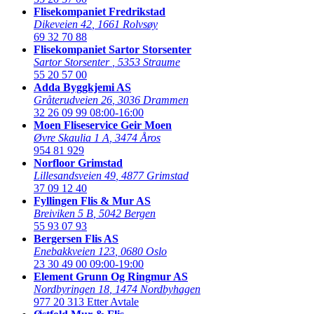
Flisekompaniet Fredrikstad
Dikeveien 42
,
1661 Rolvsøy
69 32 70 88
Flisekompaniet Sartor Storsenter
Sartor Storsenter
,
5353 Straume
55 20 57 00
Adda Byggkjemi AS
Gråterudveien 26
,
3036 Drammen
32 26 09 99
08:00-16:00
Moen Fliseservice Geir Moen
Øvre Skaulia 1 A
,
3474 Åros
954 81 929
Norfloor Grimstad
Lillesandsveien 49
,
4877 Grimstad
37 09 12 40
Fyllingen Flis & Mur AS
Breiviken 5 B
,
5042 Bergen
55 93 07 93
Bergersen Flis AS
Enebakkveien 123
,
0680 Oslo
23 30 49 00
09:00-19:00
Element Grunn Og Ringmur AS
Nordbyringen 18
,
1474 Nordbyhagen
977 20 313
Etter Avtale