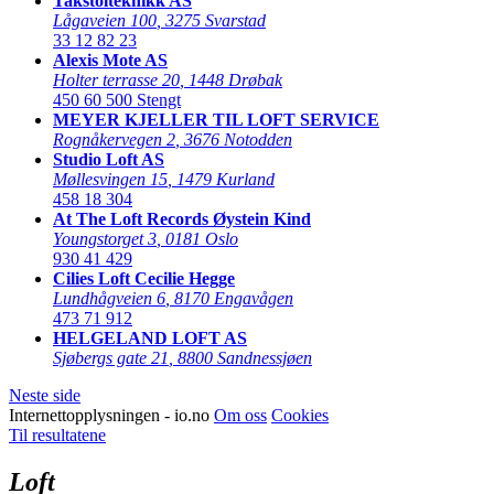
Takstolteknikk AS
Lågaveien 100
,
3275 Svarstad
33 12 82 23
Alexis Mote AS
Holter terrasse 20
,
1448 Drøbak
450 60 500
Stengt
MEYER KJELLER TIL LOFT SERVICE
Rognåkervegen 2
,
3676 Notodden
Studio Loft AS
Møllesvingen 15
,
1479 Kurland
458 18 304
At The Loft Records Øystein Kind
Youngstorget 3
,
0181 Oslo
930 41 429
Cilies Loft Cecilie Hegge
Lundhågveien 6
,
8170 Engavågen
473 71 912
HELGELAND LOFT AS
Sjøbergs gate 21
,
8800 Sandnessjøen
Neste side
Internettopplysningen - io.no
Om oss
Cookies
Til resultatene
Loft