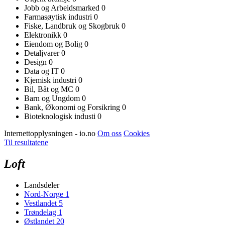
Jobb og Arbeidsmarked
0
Farmasøytisk industri
0
Fiske, Landbruk og Skogbruk
0
Elektronikk
0
Eiendom og Bolig
0
Detaljvarer
0
Design
0
Data og IT
0
Kjemisk industri
0
Bil, Båt og MC
0
Barn og Ungdom
0
Bank, Økonomi og Forsikring
0
Bioteknologisk industi
0
Internettopplysningen - io.no
Om oss
Cookies
Til resultatene
Loft
Landsdeler
Nord-Norge
1
Vestlandet
5
Trøndelag
1
Østlandet
20