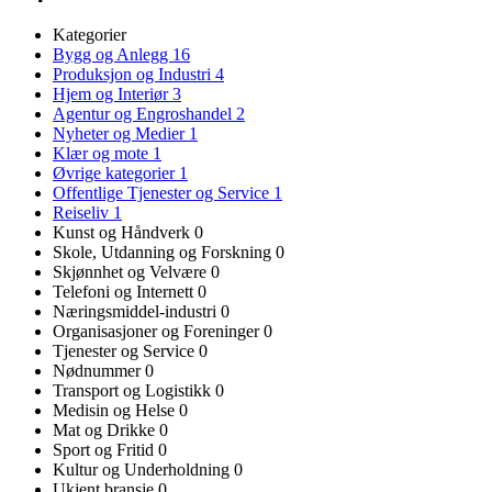
Kategorier
Bygg og Anlegg
16
Produksjon og Industri
4
Hjem og Interiør
3
Agentur og Engroshandel
2
Nyheter og Medier
1
Klær og mote
1
Øvrige kategorier
1
Offentlige Tjenester og Service
1
Reiseliv
1
Kunst og Håndverk
0
Skole, Utdanning og Forskning
0
Skjønnhet og Velvære
0
Telefoni og Internett
0
Næringsmiddel-industri
0
Organisasjoner og Foreninger
0
Tjenester og Service
0
Nødnummer
0
Transport og Logistikk
0
Medisin og Helse
0
Mat og Drikke
0
Sport og Fritid
0
Kultur og Underholdning
0
Ukjent bransje
0