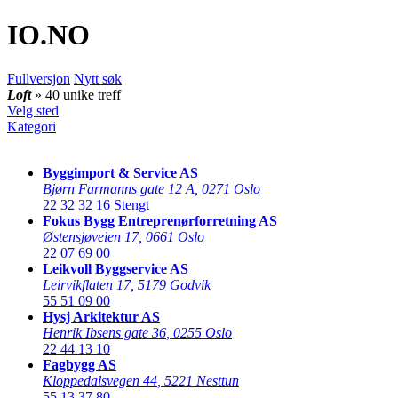
IO
.NO
Fullversjon
Nytt søk
Loft
» 40 unike treff
Velg sted
Kategori
Byggimport & Service AS
Bjørn Farmanns gate 12 A
,
0271 Oslo
22 32 32 16
Stengt
Fokus Bygg Entreprenørforretning AS
Østensjøveien 17
,
0661 Oslo
22 07 69 00
Leikvoll Byggservice AS
Leirvikflaten 17
,
5179 Godvik
55 51 09 00
Hysj Arkitektur AS
Henrik Ibsens gate 36
,
0255 Oslo
22 44 13 10
Fagbygg AS
Kloppedalsvegen 44
,
5221 Nesttun
55 13 37 80