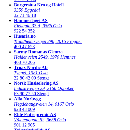
Borgerstua Kro og Hotell
3359 Eggedal
32 71 46 18
Hammerlaget AS
Fjellgata 37 A
,
0566 Oslo
922 54 352
Husaria.no
Trondheimsvegen 296
,
2016 Frogner
400 47 653
Sarmy Romanas Glemza
Haldenveien 2549
,
1970 Hemnes
463 70 265
Troax Nordic Ab
Tyngel
,
1081 Oslo
22 80 42 00
Stengt
Norsk Husisolering AS
Industrivegen 29
,
2166 Oppaker
63 90 77 50
Stengt
Alfa Norbygg
Hegdehaugsveien 14
,
0167 Oslo
928 48 009
Elite Entreprenør AS
Vålerenggata 52
,
0658 Oslo
901 12 905