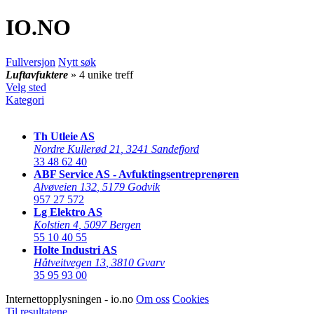
IO
.NO
Fullversjon
Nytt søk
Luftavfuktere
» 4 unike treff
Velg sted
Kategori
Th Utleie AS
Nordre Kullerød 21
,
3241 Sandefjord
33 48 62 40
ABF Service AS - Avfuktingsentreprenøren
Alvøveien 132
,
5179 Godvik
957 27 572
Lg Elektro AS
Kolstien 4
,
5097 Bergen
55 10 40 55
Holte Industri AS
Håtveitvegen 13
,
3810 Gvarv
35 95 93 00
Internettopplysningen - io.no
Om oss
Cookies
Til resultatene