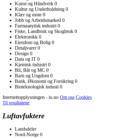
Kunst og Håndverk
0
Kultur og Underholdning
0
Klær og mote
0
Jobb og Arbeidsmarked
0
Farmasøytisk industri
0
Fiske, Landbruk og Skogbruk
0
Elektronikk
0
Eiendom og Bolig
0
Detaljvarer
0
Design
0
Data og IT
0
Kjemisk industri
0
Bil, Båt og MC
0
Barn og Ungdom
0
Bank, Økonomi og Forsikring
0
Bioteknologisk industi
0
Internettopplysningen - io.no
Om oss
Cookies
Til resultatene
Luftavfuktere
Landsdeler
Nord-Norge
0