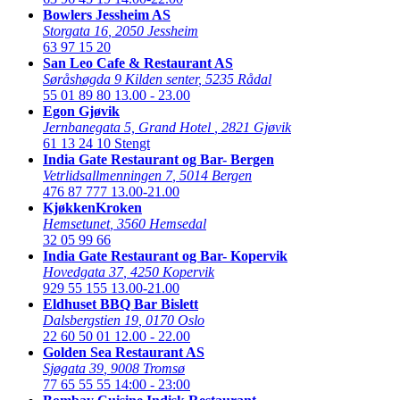
Bowlers Jessheim AS
Storgata 16
,
2050 Jessheim
63 97 15 20
San Leo Cafe & Restaurant AS
Søråshøgda 9 Kilden senter
,
5235 Rådal
55 01 89 80
13.00 - 23.00
Egon Gjøvik
Jernbanegata 5, Grand Hotel
,
2821 Gjøvik
61 13 24 10
Stengt
India Gate Restaurant og Bar- Bergen
Vetrlidsallmenningen 7
,
5014 Bergen
476 87 777
13.00-21.00
KjøkkenKroken
Hemsetunet
,
3560 Hemsedal
32 05 99 66
India Gate Restaurant og Bar- Kopervik
Hovedgata 37
,
4250 Kopervik
929 55 155
13.00-21.00
Eldhuset BBQ Bar Bislett
Dalsbergstien 19
,
0170 Oslo
22 60 50 01
12.00 - 22.00
Golden Sea Restaurant AS
Sjøgata 39
,
9008 Tromsø
77 65 55 55
14:00 - 23:00