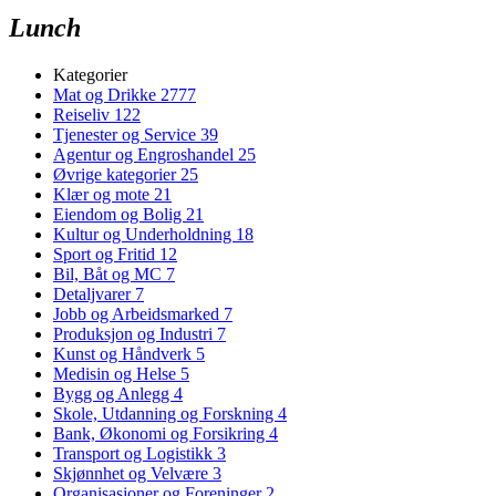
Lunch
Kategorier
Mat og Drikke
2777
Reiseliv
122
Tjenester og Service
39
Agentur og Engroshandel
25
Øvrige kategorier
25
Klær og mote
21
Eiendom og Bolig
21
Kultur og Underholdning
18
Sport og Fritid
12
Bil, Båt og MC
7
Detaljvarer
7
Jobb og Arbeidsmarked
7
Produksjon og Industri
7
Kunst og Håndverk
5
Medisin og Helse
5
Bygg og Anlegg
4
Skole, Utdanning og Forskning
4
Bank, Økonomi og Forsikring
4
Transport og Logistikk
3
Skjønnhet og Velvære
3
Organisasjoner og Foreninger
2