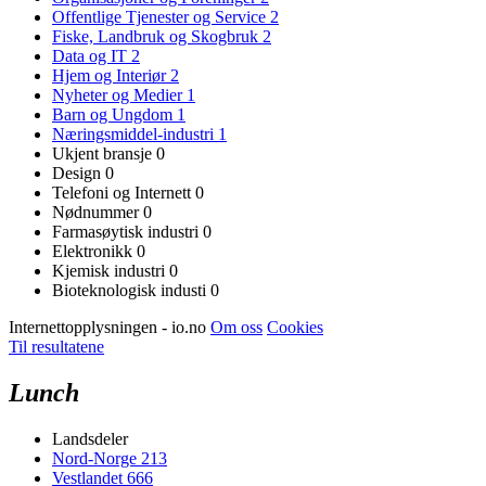
Offentlige Tjenester og Service
2
Fiske, Landbruk og Skogbruk
2
Data og IT
2
Hjem og Interiør
2
Nyheter og Medier
1
Barn og Ungdom
1
Næringsmiddel-industri
1
Ukjent bransje
0
Design
0
Telefoni og Internett
0
Nødnummer
0
Farmasøytisk industri
0
Elektronikk
0
Kjemisk industri
0
Bioteknologisk industi
0
Internettopplysningen - io.no
Om oss
Cookies
Til resultatene
Lunch
Landsdeler
Nord-Norge
213
Vestlandet
666