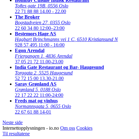
Bombay Cuisine Indisk Restaurant
Toftes gate 19B
,
0556 Oslo
22 71 88 88
14.00 - 22.00
The Broker
Bogstadveien 27
,
0355 Oslo
22 60 34 80
12:00–23:00
Bestemors Hage AS
Hagbart Brinchmanns vei 1 C
,
6510 Kristiansund N
928 57 495
11:00 - 16:00
Egon Arendal
Friergangen 1
,
4836 Arendal
37 05 21 72
11.00-23.00
India Gate Restaurant og Bar- Haugesund
Torggata 2
,
5525 Haugesund
52 72 15 00
13.30-21.00
Saray Grønland AS
Grønland 5
,
0188 Oslo
22 17 22 22
11:00-24:00
Freds mat og vinhus
Normannsgata 5
,
0655 Oslo
22 67 61 88
14-01
Neste side
Internettopplysningen - io.no
Om oss
Cookies
Til resultatene