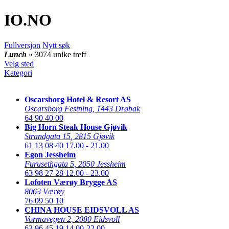
IO
.NO
Fullversjon
Nytt søk
Lunch
» 3074 unike treff
Velg sted
Kategori
Oscarsborg Hotel & Resort AS
Oscarsborg Festning
,
1443 Drøbak
64 90 40 00
Big Horn Steak House Gjøvik
Strandgata 15
,
2815 Gjøvik
61 13 08 40
17.00 - 21.00
Egon Jessheim
Furusethgata 5
,
2050 Jessheim
63 98 27 28
12.00 - 23.00
Lofoten Værøy Brygge AS
8063 Værøy
76 09 50 10
CHINA HOUSE EIDSVOLL AS
Vormavegen 2
,
2080 Eidsvoll
63 96 45 19
14.00-22.00