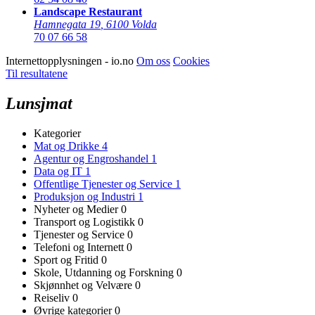
Landscape Restaurant
Hamnegata 19
,
6100 Volda
70 07 66 58
Internettopplysningen - io.no
Om oss
Cookies
Til resultatene
Lunsjmat
Kategorier
Mat og Drikke
4
Agentur og Engroshandel
1
Data og IT
1
Offentlige Tjenester og Service
1
Produksjon og Industri
1
Nyheter og Medier
0
Transport og Logistikk
0
Tjenester og Service
0
Telefoni og Internett
0
Sport og Fritid
0
Skole, Utdanning og Forskning
0
Skjønnhet og Velvære
0
Reiseliv
0
Øvrige kategorier
0