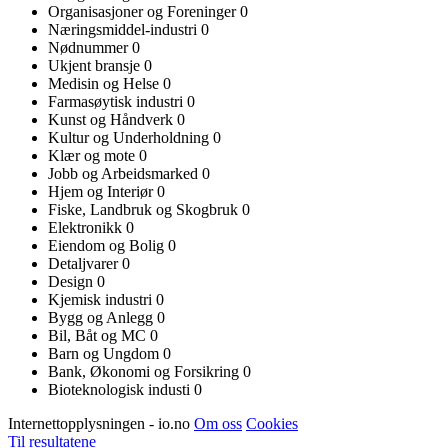
Organisasjoner og Foreninger
0
Næringsmiddel-industri
0
Nødnummer
0
Ukjent bransje
0
Medisin og Helse
0
Farmasøytisk industri
0
Kunst og Håndverk
0
Kultur og Underholdning
0
Klær og mote
0
Jobb og Arbeidsmarked
0
Hjem og Interiør
0
Fiske, Landbruk og Skogbruk
0
Elektronikk
0
Eiendom og Bolig
0
Detaljvarer
0
Design
0
Kjemisk industri
0
Bygg og Anlegg
0
Bil, Båt og MC
0
Barn og Ungdom
0
Bank, Økonomi og Forsikring
0
Bioteknologisk industi
0
Internettopplysningen - io.no
Om oss
Cookies
Til resultatene