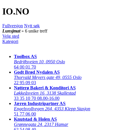
IO
.NO
Fullversjon
Nytt søk
Lunsjmat
» 6 unike treff
Velg sted
Kategori
Toolbox AS
Bedriftsveien 10
,
0950 Oslo
64 00 01 70
Godt Brød Nydalen AS
Thorvald Meyers gate 49
,
0555 Oslo
22 95 09 03
Nøtterø Bakeri & Konditori AS
Løkkeåsveien 16
,
3138 Skallestad
33 35 10 70
08.00-16.00
Jæren Industripartner AS
Engelsvollvegen 264
,
4353 Klepp Stasjon
51 77 06 00
Knutstad & Holen AS
Grønnegata 24
,
2317 Hamar
62 54 08 40