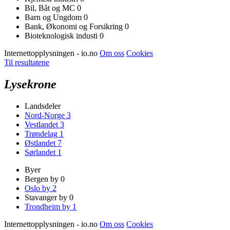
Bil, Båt og MC
0
Barn og Ungdom
0
Bank, Økonomi og Forsikring
0
Bioteknologisk industi
0
Internettopplysningen - io.no
Om oss
Cookies
Til resultatene
Lysekrone
Landsdeler
Nord-Norge
3
Vestlandet
3
Trøndelag
1
Østlandet
7
Sørlandet
1
Byer
Bergen by
0
Oslo by
2
Stavanger by
0
Trondheim by
1
Internettopplysningen - io.no
Om oss
Cookies