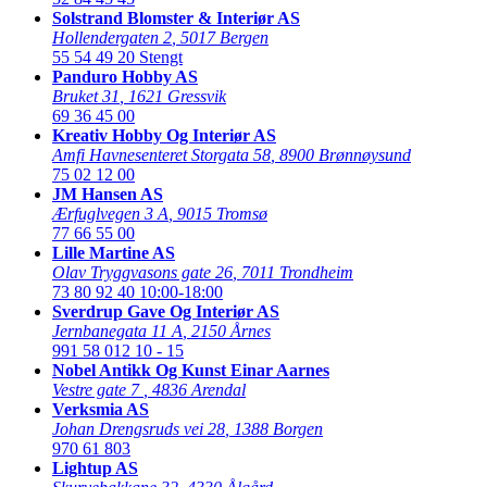
Solstrand Blomster & Interiør AS
Hollendergaten 2
,
5017 Bergen
55 54 49 20
Stengt
Panduro Hobby AS
Bruket 31
,
1621 Gressvik
69 36 45 00
Kreativ Hobby Og Interiør AS
Amfi Havnesenteret Storgata 58
,
8900 Brønnøysund
75 02 12 00
JM Hansen AS
Ærfuglvegen 3 A
,
9015 Tromsø
77 66 55 00
Lille Martine AS
Olav Tryggvasons gate 26
,
7011 Trondheim
73 80 92 40
10:00-18:00
Sverdrup Gave Og Interiør AS
Jernbanegata 11 A
,
2150 Årnes
991 58 012
10 - 15
Nobel Antikk Og Kunst Einar Aarnes
Vestre gate 7
,
4836 Arendal
Verksmia AS
Johan Drengsruds vei 28
,
1388 Borgen
970 61 803
Lightup AS