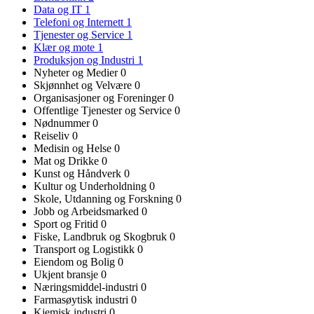
Data og IT
1
Telefoni og Internett
1
Tjenester og Service
1
Klær og mote
1
Produksjon og Industri
1
Nyheter og Medier
0
Skjønnhet og Velvære
0
Organisasjoner og Foreninger
0
Offentlige Tjenester og Service
0
Nødnummer
0
Reiseliv
0
Medisin og Helse
0
Mat og Drikke
0
Kunst og Håndverk
0
Kultur og Underholdning
0
Skole, Utdanning og Forskning
0
Jobb og Arbeidsmarked
0
Sport og Fritid
0
Fiske, Landbruk og Skogbruk
0
Transport og Logistikk
0
Eiendom og Bolig
0
Ukjent bransje
0
Næringsmiddel-industri
0
Farmasøytisk industri
0
Kjemisk industri
0