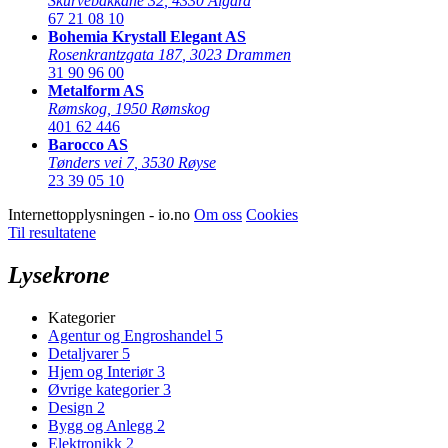
Skurvebakkane 32
,
4330 Ålgård
67 21 08 10
Bohemia Krystall Elegant AS
Rosenkrantzgata 187
,
3023 Drammen
31 90 96 00
Metalform AS
Rømskog
,
1950 Rømskog
401 62 446
Barocco AS
Tønders vei 7
,
3530 Røyse
23 39 05 10
Internettopplysningen - io.no
Om oss
Cookies
Til resultatene
Lysekrone
Kategorier
Agentur og Engroshandel
5
Detaljvarer
5
Hjem og Interiør
3
Øvrige kategorier
3
Design
2
Bygg og Anlegg
2
Elektronikk
2