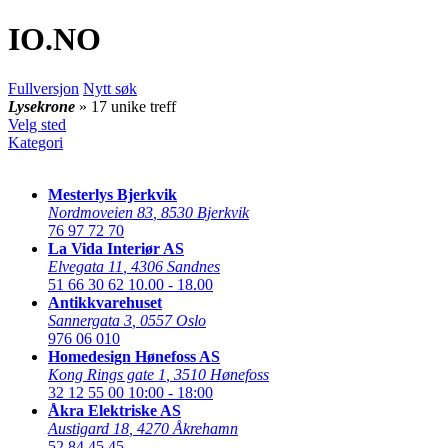
IO
.NO
Fullversjon
Nytt søk
Lysekrone
» 17 unike treff
Velg sted
Kategori
Mesterlys Bjerkvik
Nordmoveien 83
,
8530 Bjerkvik
76 97 72 70
La Vida Interiør AS
Elvegata 11
,
4306 Sandnes
51 66 30 62
10.00 - 18.00
Antikkvarehuset
Sannergata 3
,
0557 Oslo
976 06 010
Homedesign Hønefoss AS
Kong Rings gate 1
,
3510 Hønefoss
32 12 55 00
10:00 - 18:00
Åkra Elektriske AS
Austigard 18
,
4270 Åkrehamn
52 84 45 45