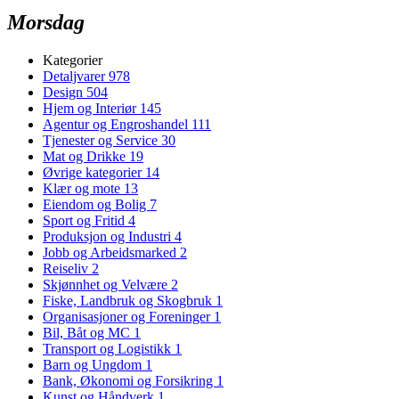
Morsdag
Kategorier
Detaljvarer
978
Design
504
Hjem og Interiør
145
Agentur og Engroshandel
111
Tjenester og Service
30
Mat og Drikke
19
Øvrige kategorier
14
Klær og mote
13
Eiendom og Bolig
7
Sport og Fritid
4
Produksjon og Industri
4
Jobb og Arbeidsmarked
2
Reiseliv
2
Skjønnhet og Velvære
2
Fiske, Landbruk og Skogbruk
1
Organisasjoner og Foreninger
1
Bil, Båt og MC
1
Transport og Logistikk
1
Barn og Ungdom
1
Bank, Økonomi og Forsikring
1
Kunst og Håndverk
1