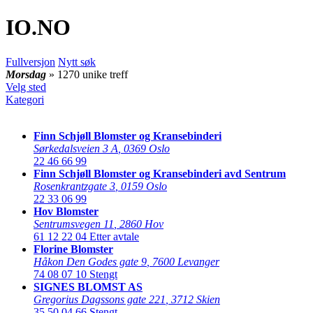
IO
.NO
Fullversjon
Nytt søk
Morsdag
» 1270 unike treff
Velg sted
Kategori
Finn Schjøll Blomster og Kransebinderi
Sørkedalsveien 3 A
,
0369 Oslo
22 46 66 99
Finn Schjøll Blomster og Kransebinderi avd Sentrum
Rosenkrantzgate 3
,
0159 Oslo
22 33 06 99
Hov Blomster
Sentrumsvegen 11
,
2860 Hov
61 12 22 04
Etter avtale
Florine Blomster
Håkon Den Godes gate 9
,
7600 Levanger
74 08 07 10
Stengt
SIGNES BLOMST AS
Gregorius Dagssons gate 221
,
3712 Skien
35 50 04 66
Stengt