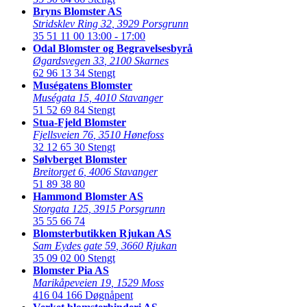
Bryns Blomster AS
Stridsklev Ring 32
,
3929 Porsgrunn
35 51 11 00
13:00 - 17:00
Odal Blomster og Begravelsesbyrå
Øgardsvegen 33
,
2100 Skarnes
62 96 13 34
Stengt
Muségatens Blomster
Muségata 15
,
4010 Stavanger
51 52 69 84
Stengt
Stua-Fjeld Blomster
Fjellsveien 76
,
3510 Hønefoss
32 12 65 30
Stengt
Sølvberget Blomster
Breitorget 6
,
4006 Stavanger
51 89 38 80
Hammond Blomster AS
Storgata 125
,
3915 Porsgrunn
35 55 66 74
Blomsterbutikken Rjukan AS
Sam Eydes gate 59
,
3660 Rjukan
35 09 02 00
Stengt
Blomster Pia AS
Marikåpeveien 19
,
1529 Moss
416 04 166
Døgnåpent