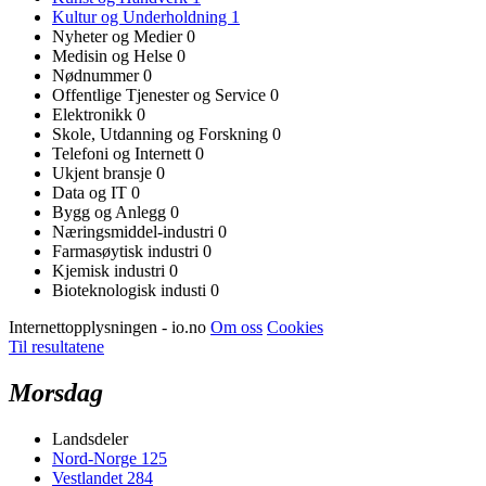
Kultur og Underholdning
1
Nyheter og Medier
0
Medisin og Helse
0
Nødnummer
0
Offentlige Tjenester og Service
0
Elektronikk
0
Skole, Utdanning og Forskning
0
Telefoni og Internett
0
Ukjent bransje
0
Data og IT
0
Bygg og Anlegg
0
Næringsmiddel-industri
0
Farmasøytisk industri
0
Kjemisk industri
0
Bioteknologisk industi
0
Internettopplysningen - io.no
Om oss
Cookies
Til resultatene
Morsdag
Landsdeler
Nord-Norge
125
Vestlandet
284