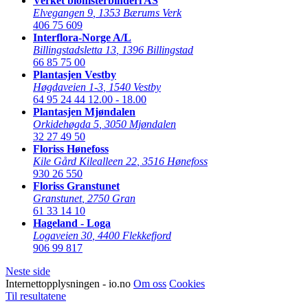
Verket blomsterbinderi AS
Elvegangen 9
,
1353 Bærums Verk
406 75 609
Interflora-Norge A/L
Billingstadsletta 13
,
1396 Billingstad
66 85 75 00
Plantasjen Vestby
Høgdaveien 1-3
,
1540 Vestby
64 95 24 44
12.00 - 18.00
Plantasjen Mjøndalen
Orkidehøgda 5
,
3050 Mjøndalen
32 27 49 50
Floriss Hønefoss
Kile Gård Kilealleen 22
,
3516 Hønefoss
930 26 550
Floriss Granstunet
Granstunet
,
2750 Gran
61 33 14 10
Hageland - Loga
Logaveien 30
,
4400 Flekkefjord
906 99 817
Neste side
Internettopplysningen - io.no
Om oss
Cookies
Til resultatene