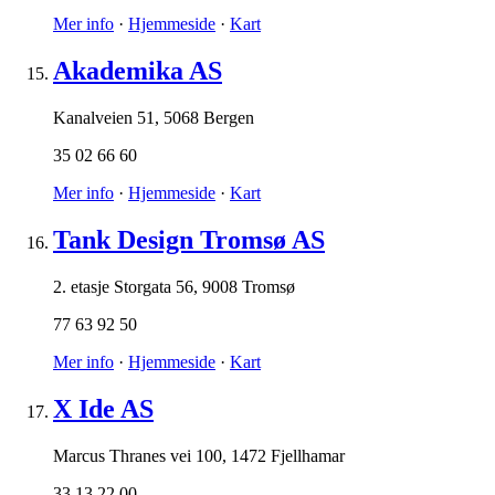
Mer info
·
Hjemmeside
·
Kart
Akademika AS
Kanalveien 51
,
5068 Bergen
35 02 66 60
Mer info
·
Hjemmeside
·
Kart
Tank Design Tromsø AS
2. etasje Storgata 56
,
9008 Tromsø
77 63 92 50
Mer info
·
Hjemmeside
·
Kart
X Ide AS
Marcus Thranes vei 100
,
1472 Fjellhamar
33 13 22 00