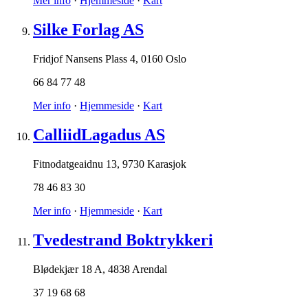
Mer info
·
Hjemmeside
·
Kart
Silke Forlag AS
Fridjof Nansens Plass 4
,
0160 Oslo
66 84 77 48
Mer info
·
Hjemmeside
·
Kart
CalliidLagadus AS
Fitnodatgeaidnu 13
,
9730 Karasjok
78 46 83 30
Mer info
·
Hjemmeside
·
Kart
Tvedestrand Boktrykkeri
Blødekjær 18 A
,
4838 Arendal
37 19 68 68