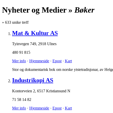
Nyheter og Medier »
Bøker
»
633
unike treff
Mat & Kultur AS
Tyinvegen 749
,
2918 Ulnes
480 91 815
Mer info
·
Hjemmeside
·
Epost
·
Kart
Stor og dokumentarisk bok om norske ytstetradisjonar, av He
Industrikopi AS
Kontorveien 2
,
6517 Kristiansund N
71 58 14 82
Mer info
·
Hjemmeside
·
Epost
·
Kart