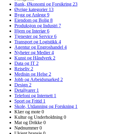
Bank, Økonomi og Forsikring
23
Øvrige kategorier
13
Bygg og Anlegg
9
Eiendom og Bolig
8
Produksjon og Industri
7
Hjem og Interiør
6
Tjenester og Service
6
Transport og Logistikk
4
Agentur og Engroshandel
4
Nyheter og Medier
4
Kunst og Håndverk
2
Data og IT
2
Reiseliv
2
Medisin og Helse
2
Jobb og Arbeidsmarked
2
Design
2
Detaljvarer
1
Telefoni og Internett
1
Sport og Fritid
1
Skole, Utdanning og Forskning
1
Klær og mote
0
Kultur og Underholdning
0
Mat og Drikke
0
Nødnummer
0
Ukjent bransje
0