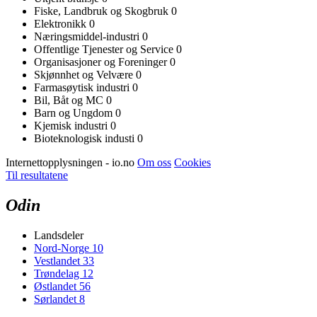
Fiske, Landbruk og Skogbruk
0
Elektronikk
0
Næringsmiddel-industri
0
Offentlige Tjenester og Service
0
Organisasjoner og Foreninger
0
Skjønnhet og Velvære
0
Farmasøytisk industri
0
Bil, Båt og MC
0
Barn og Ungdom
0
Kjemisk industri
0
Bioteknologisk industi
0
Internettopplysningen - io.no
Om oss
Cookies
Til resultatene
Odin
Landsdeler
Nord-Norge
10
Vestlandet
33
Trøndelag
12
Østlandet
56
Sørlandet
8