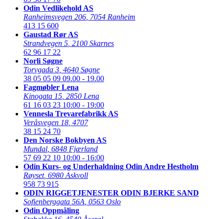
Odin Vedlikehold AS
Ranheimsvegen 206
,
7054 Ranheim
413 15 600
Gaustad Rør AS
Strandvegen 5
,
2100 Skarnes
62 96 17 22
Norli Søgne
Torvgada 3
,
4640 Søgne
38 05 05 09
09.00 - 19.00
Fagmøbler Lena
Kinogata 15
,
2850 Lena
61 16 03 23
10:00 - 19:00
Vennesla Trevarefabrikk AS
Veråsvegen 18
,
4707
38 15 24 70
Den Norske Bokbyen AS
Mundal
,
6848 Fjærland
57 69 22 10
10:00 - 16:00
Odin Kurs- og Underhaldning Odin Andre Hestholm
Røyset
,
6980 Askvoll
958 73 915
ODIN RIGGETJENESTER ODIN BJERKE SAND
Sofienberggata 56A
,
0563 Oslo
Odin Oppmåling