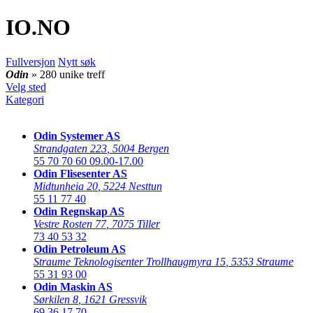
IO
.NO
Fullversjon
Nytt søk
Odin
» 280 unike treff
Velg sted
Kategori
Odin Systemer AS
Strandgaten 223
,
5004 Bergen
55 70 70 60
09.00-17.00
Odin Flisesenter AS
Midtunheia 20
,
5224 Nesttun
55 11 77 40
Odin Regnskap AS
Vestre Rosten 77
,
7075 Tiller
73 40 53 32
Odin Petroleum AS
Straume Teknologisenter Trollhaugmyra 15
,
5353 Straume
55 31 93 00
Odin Maskin AS
Sørkilen 8
,
1621 Gressvik
69 36 17 70