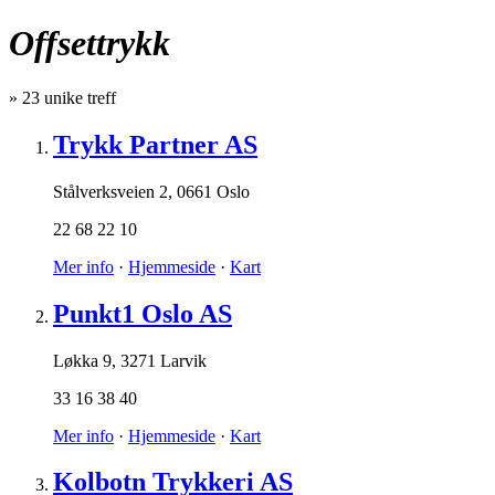
Offsettrykk
»
23
unike treff
Trykk Partner AS
Stålverksveien 2
,
0661 Oslo
22 68 22 10
Mer info
·
Hjemmeside
·
Kart
Punkt1 Oslo AS
Løkka 9
,
3271 Larvik
33 16 38 40
Mer info
·
Hjemmeside
·
Kart
Kolbotn Trykkeri AS