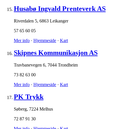
Husabø Ingvald Prenteverk AS
Riverdalen 5
,
6863 Leikanger
57 65 60 05
Mer info
·
Hjemmeside
·
Kart
Skipnes Kommunikasjon AS
Travbanevegen 6
,
7044 Trondheim
73 82 63 00
Mer info
·
Hjemmeside
·
Kart
PK Trykk
Søberg
,
7224 Melhus
72 87 91 30
Mer info
·
Hjemmeside
·
Kart