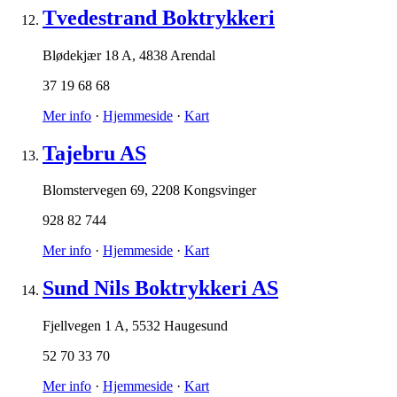
Tvedestrand Boktrykkeri
Blødekjær 18 A
,
4838 Arendal
37 19 68 68
Mer info
·
Hjemmeside
·
Kart
Tajebru AS
Blomstervegen 69
,
2208 Kongsvinger
928 82 744
Mer info
·
Hjemmeside
·
Kart
Sund Nils Boktrykkeri AS
Fjellvegen 1 A
,
5532 Haugesund
52 70 33 70
Mer info
·
Hjemmeside
·
Kart