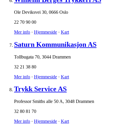
Ole Deviksvei 30
,
0666 Oslo
22 70 90 00
Mer info
·
Hjemmeside
·
Kart
Saturn Kommunikasjon AS
Tollbugata 70
,
3044 Drammen
32 21 38 80
Mer info
·
Hjemmeside
·
Kart
Trykk Service AS
Professor Smiths alle 50 A
,
3048 Drammen
32 80 81 70
Mer info
·
Hjemmeside
·
Kart