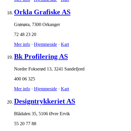
Orkla Grafiske AS
Grønøra
,
7300 Orkanger
72 48 23 20
Mer info
·
Hjemmeside
·
Kart
Bk Profilering AS
Nordre Fokserød 13
,
3241 Sandefjord
400 06 325
Mer info
·
Hjemmeside
·
Kart
Designtrykkeriet AS
Blådalen 35
,
5106 Øvre Ervik
55 20 77 88