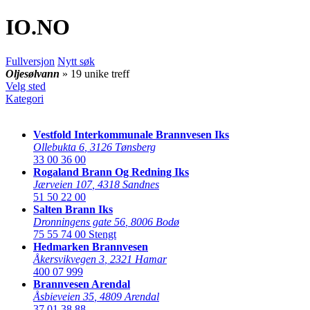
IO
.NO
Fullversjon
Nytt søk
Oljesølvann
» 19 unike treff
Velg sted
Kategori
Vestfold Interkommunale Brannvesen Iks
Ollebukta 6
,
3126 Tønsberg
33 00 36 00
Rogaland Brann Og Redning Iks
Jærveien 107
,
4318 Sandnes
51 50 22 00
Salten Brann Iks
Dronningens gate 56
,
8006 Bodø
75 55 74 00
Stengt
Hedmarken Brannvesen
Åkersvikvegen 3
,
2321 Hamar
400 07 999
Brannvesen Arendal
Åsbieveien 35
,
4809 Arendal
37 01 38 88