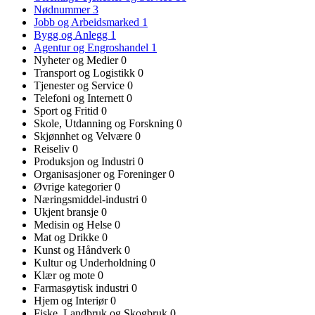
Nødnummer
3
Jobb og Arbeidsmarked
1
Bygg og Anlegg
1
Agentur og Engroshandel
1
Nyheter og Medier
0
Transport og Logistikk
0
Tjenester og Service
0
Telefoni og Internett
0
Sport og Fritid
0
Skole, Utdanning og Forskning
0
Skjønnhet og Velvære
0
Reiseliv
0
Produksjon og Industri
0
Organisasjoner og Foreninger
0
Øvrige kategorier
0
Næringsmiddel-industri
0
Ukjent bransje
0
Medisin og Helse
0
Mat og Drikke
0
Kunst og Håndverk
0
Kultur og Underholdning
0
Klær og mote
0
Farmasøytisk industri
0
Hjem og Interiør
0
Fiske, Landbruk og Skogbruk
0