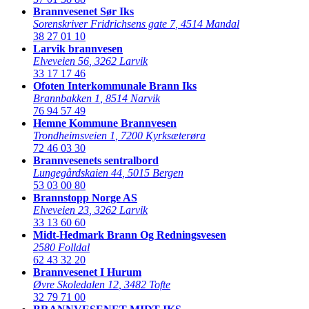
Brannvesenet Sør Iks
Sorenskriver Fridrichsens gate 7
,
4514 Mandal
38 27 01 10
Larvik brannvesen
Elveveien 56
,
3262 Larvik
33 17 17 46
Ofoten Interkommunale Brann Iks
Brannbakken 1
,
8514 Narvik
76 94 57 49
Hemne Kommune Brannvesen
Trondheimsveien 1
,
7200 Kyrksæterøra
72 46 03 30
Brannvesenets sentralbord
Lungegårdskaien 44
,
5015 Bergen
53 03 00 80
Brannstopp Norge AS
Elveveien 23
,
3262 Larvik
33 13 60 60
Midt-Hedmark Brann Og Redningsvesen
2580 Folldal
62 43 32 20
Brannvesenet I Hurum
Øvre Skoledalen 12
,
3482 Tofte
32 79 71 00