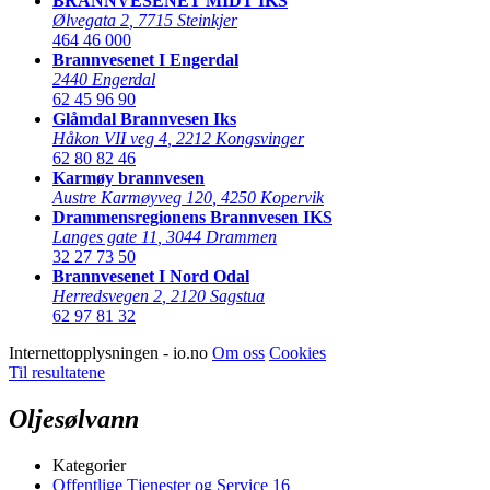
BRANNVESENET MIDT IKS
Ølvegata 2
,
7715 Steinkjer
464 46 000
Brannvesenet I Engerdal
2440 Engerdal
62 45 96 90
Glåmdal Brannvesen Iks
Håkon VII veg 4
,
2212 Kongsvinger
62 80 82 46
Karmøy brannvesen
Austre Karmøyveg 120
,
4250 Kopervik
Drammensregionens Brannvesen IKS
Langes gate 11
,
3044 Drammen
32 27 73 50
Brannvesenet I Nord Odal
Herredsvegen 2
,
2120 Sagstua
62 97 81 32
Internettopplysningen - io.no
Om oss
Cookies
Til resultatene
Oljesølvann
Kategorier
Offentlige Tjenester og Service
16