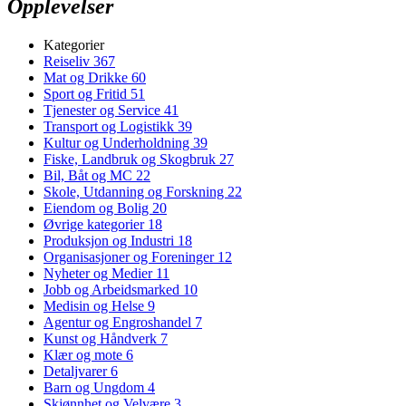
Opplevelser
Kategorier
Reiseliv
367
Mat og Drikke
60
Sport og Fritid
51
Tjenester og Service
41
Transport og Logistikk
39
Kultur og Underholdning
39
Fiske, Landbruk og Skogbruk
27
Bil, Båt og MC
22
Skole, Utdanning og Forskning
22
Eiendom og Bolig
20
Øvrige kategorier
18
Produksjon og Industri
18
Organisasjoner og Foreninger
12
Nyheter og Medier
11
Jobb og Arbeidsmarked
10
Medisin og Helse
9
Agentur og Engroshandel
7
Kunst og Håndverk
7
Klær og mote
6
Detaljvarer
6
Barn og Ungdom
4
Skjønnhet og Velvære
3