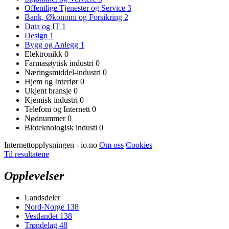
Offentlige Tjenester og Service
3
Bank, Økonomi og Forsikring
2
Data og IT
1
Design
1
Bygg og Anlegg
1
Elektronikk
0
Farmasøytisk industri
0
Næringsmiddel-industri
0
Hjem og Interiør
0
Ukjent bransje
0
Kjemisk industri
0
Telefoni og Internett
0
Nødnummer
0
Bioteknologisk industi
0
Internettopplysningen - io.no
Om oss
Cookies
Til resultatene
Opplevelser
Landsdeler
Nord-Norge
138
Vestlandet
138
Trøndelag
48