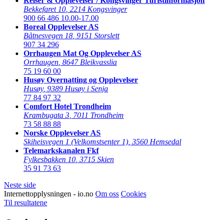
Reiser & Opplevelser / Kongsvinger Turistinformasjon
Bekkefaret 10
,
2214 Kongsvinger
900 66 486
10.00-17.00
Boreal Opplevelser AS
Båtnesvegen 18
,
9151 Storslett
907 34 296
Orrhaugen Mat Og Opplevelser AS
Orrhaugen
,
8647 Bleikvasslia
75 19 60 00
Husøy Overnatting og Opplevelser
Husøy
,
9389 Husøy i Senja
77 84 97 32
Comfort Hotel Trondheim
Krambugata 3
,
7011 Trondheim
73 58 88 88
Norske Opplevelser AS
Skiheisvegen 1 (Velkomstsenter 1)
,
3560 Hemsedal
Telemarkskanalen Fkf
Fylkesbakken 10
,
3715 Skien
35 91 73 63
Neste side
Internettopplysningen - io.no
Om oss
Cookies
Til resultatene