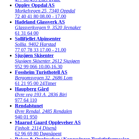
Opplev Oppdal AS
Morkelvegen 25
,
7340 Oppdal
72 40 41 80
08.00 - 17.00
Hadeland Glassverk AS
Glassverkvegen 9
,
3520 Jevnaker
61 31 64 00
Sollifjellet Alpinsenter
Sollia
,
9402 Harstad
77 07 78 33
17.00 - 21.00
Sjusjøen Skisenter
Sjusjøen Skisenter
,
2612 Sjusjøen
952 99 066
10.00-16.30
Fossheim Turisthotell AS
Bergomsvegen 32
,
2686 Lom
61 21 95 00
24Timer
Haupberg Gård
Øvre veg 193 A
,
2836 Biri
977 64 110
Rendalstunet
Øvre Rendal
,
2485 Rendalen
940 01 950
Maarud Gaard Opplevelser AS
Finholt
,
2114 Disenå
62 96 69 80
Døgnåpent