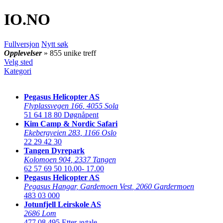
IO
.NO
Fullversjon
Nytt søk
Opplevelser
» 855 unike treff
Velg sted
Kategori
Pegasus Helicopter AS
Flyplassvegen 166
,
4055 Sola
51 64 18 80
Døgnåpent
Kim Camp & Nordic Safari
Ekebergveien 283
,
1166 Oslo
22 29 42 30
Tangen Dyrepark
Kolomoen 904
,
2337 Tangen
62 57 69 50
10.00- 17.00
Pegasus Helicopter AS
Pegasus Hangar, Gardemoen Vest
,
2060 Gardermoen
483 03 000
Jotunfjell Leirskole AS
2686 Lom
477 08 495
Etter avtale