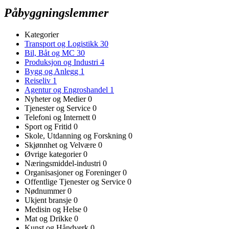
Påbyggningslemmer
Kategorier
Transport og Logistikk
30
Bil, Båt og MC
30
Produksjon og Industri
4
Bygg og Anlegg
1
Reiseliv
1
Agentur og Engroshandel
1
Nyheter og Medier
0
Tjenester og Service
0
Telefoni og Internett
0
Sport og Fritid
0
Skole, Utdanning og Forskning
0
Skjønnhet og Velvære
0
Øvrige kategorier
0
Næringsmiddel-industri
0
Organisasjoner og Foreninger
0
Offentlige Tjenester og Service
0
Nødnummer
0
Ukjent bransje
0
Medisin og Helse
0
Mat og Drikke
0
Kunst og Håndverk
0