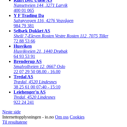
Klart Det! Utleie AS
Nansetveien 144
,
3271 Larvik
400 01 065
Y F Trading Da
Salvøyvegen 116
,
4276 Veavågen
984 79 381
Selbæk Duklæt AS
Shell/ 7-Eleven Rosten Vestre Rosten 112
,
7075 Tiller
72 88 53 66
Husviken
Husvikveien 21
,
1440 Drøbak
64 93 53 91
Brenderup AS
Smalvollveien 12
,
0667 Oslo
22 07 29 50
08.00 - 16.00
Tredal AS
Trædal
,
4520 Lindesnes
38 25 61 00
07:40 - 15:10
Leiehenger'n AS
Tredal
,
4520 Lindesnes
922 24 241
Neste side
Internettopplysningen - io.no
Om oss
Cookies
Til resultatene