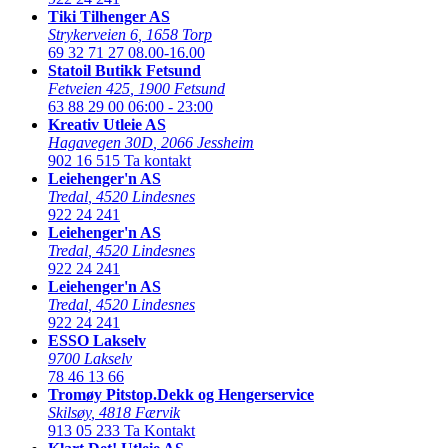
Tiki Tilhenger AS
Strykerveien 6
,
1658 Torp
69 32 71 27
08.00-16.00
Statoil Butikk Fetsund
Fetveien 425
,
1900 Fetsund
63 88 29 00
06:00 - 23:00
Kreativ Utleie AS
Hagavegen 30D
,
2066 Jessheim
902 16 515
Ta kontakt
Leiehenger'n AS
Tredal
,
4520 Lindesnes
922 24 241
Leiehenger'n AS
Tredal
,
4520 Lindesnes
922 24 241
Leiehenger'n AS
Tredal
,
4520 Lindesnes
922 24 241
ESSO Lakselv
9700 Lakselv
78 46 13 66
Tromøy Pitstop.Dekk og Hengerservice
Skilsøy
,
4818 Færvik
913 05 233
Ta Kontakt