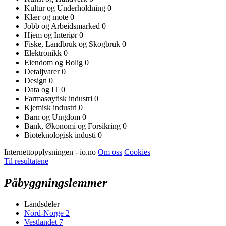
Kultur og Underholdning
0
Klær og mote
0
Jobb og Arbeidsmarked
0
Hjem og Interiør
0
Fiske, Landbruk og Skogbruk
0
Elektronikk
0
Eiendom og Bolig
0
Detaljvarer
0
Design
0
Data og IT
0
Farmasøytisk industri
0
Kjemisk industri
0
Barn og Ungdom
0
Bank, Økonomi og Forsikring
0
Bioteknologisk industi
0
Internettopplysningen - io.no
Om oss
Cookies
Til resultatene
Påbyggningslemmer
Landsdeler
Nord-Norge
2
Vestlandet
7