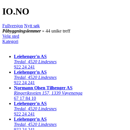
IO
.NO
Fullversjon
Nytt søk
Påbyggningslemmer
» 44 unike treff
Velg sted
Kategori
Leiehenger'n AS
Tredal
,
4520 Lindesnes
922 24 241
Leiehenger'n AS
Tredal
,
4520 Lindesnes
922 24 241
Normann Olsen Tilhenger AS
Ringeriksveien 157
,
1339 Vøyenenga
67 17 84 10
Leiehenger'n AS
Tredal
,
4520 Lindesnes
922 24 241
Leiehenger'n AS
Tredal
,
4520 Lindesnes
922 24 241