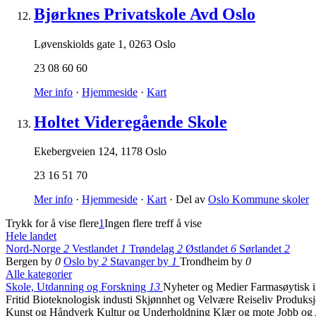
Bjørknes Privatskole Avd Oslo
Løvenskiolds gate 1
,
0263 Oslo
23 08 60 60
Mer info
·
Hjemmeside
·
Kart
Holtet Videregående Skole
Ekebergveien 124
,
1178 Oslo
23 16 51 70
Mer info
·
Hjemmeside
·
Kart
· Del av
Oslo Kommune skoler
Trykk for å vise flere
1
Ingen flere treff å vise
Hele landet
Nord-Norge
2
Vestlandet
1
Trøndelag
2
Østlandet
6
Sørlandet
2
Bergen by
0
Oslo by
2
Stavanger by
1
Trondheim by
0
Alle kategorier
Skole, Utdanning og Forskning
13
Nyheter og Medier
Farmasøytisk i
Fritid
Bioteknologisk industi
Skjønnhet og Velvære
Reiseliv
Produksj
Kunst og Håndverk
Kultur og Underholdning
Klær og mote
Jobb og