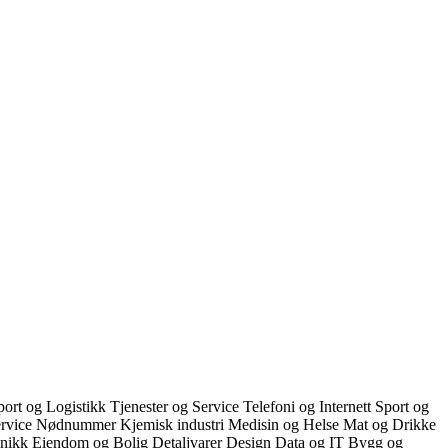
port og Logistikk
Tjenester og Service
Telefoni og Internett
Sport og
ervice
Nødnummer
Kjemisk industri
Medisin og Helse
Mat og Drikke
onikk
Eiendom og Bolig
Detaljvarer
Design
Data og IT
Bygg og