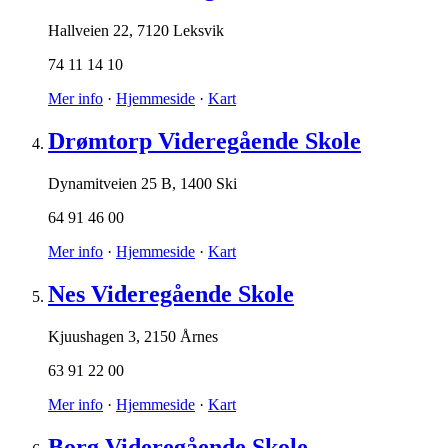
Hallveien 22
,
7120 Leksvik
74 11 14 10
Mer info
·
Hjemmeside
·
Kart
Drømtorp Videregående Skole
Dynamitveien 25 B
,
1400 Ski
64 91 46 00
Mer info
·
Hjemmeside
·
Kart
Nes Videregående Skole
Kjuushagen 3
,
2150 Årnes
63 91 22 00
Mer info
·
Hjemmeside
·
Kart
Borg Videregående Skole