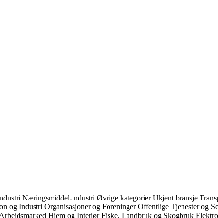
ndustri
Næringsmiddel-industri
Øvrige kategorier
Ukjent bransje
Trans
on og Industri
Organisasjoner og Foreninger
Offentlige Tjenester og S
 Arbeidsmarked
Hjem og Interiør
Fiske, Landbruk og Skogbruk
Elektr