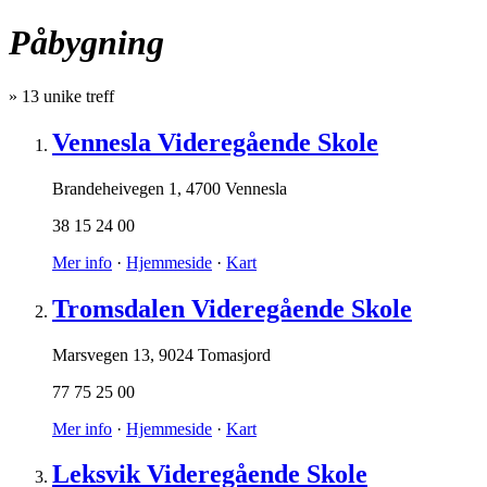
Påbygning
»
13
unike treff
Vennesla Videregående Skole
Brandeheivegen 1
,
4700 Vennesla
38 15 24 00
Mer info
·
Hjemmeside
·
Kart
Tromsdalen Videregående Skole
Marsvegen 13
,
9024 Tomasjord
77 75 25 00
Mer info
·
Hjemmeside
·
Kart
Leksvik Videregående Skole