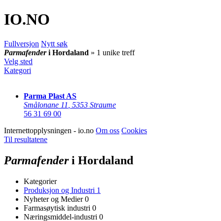
IO
.NO
Fullversjon
Nytt søk
Parmafender
i Hordaland
» 1 unike treff
Velg sted
Kategori
Parma Plast AS
Smålonane 11
,
5353 Straume
56 31 69 00
Internettopplysningen - io.no
Om oss
Cookies
Til resultatene
Parmafender
i Hordaland
Kategorier
Produksjon og Industri
1
Nyheter og Medier
0
Farmasøytisk industri
0
Næringsmiddel-industri
0