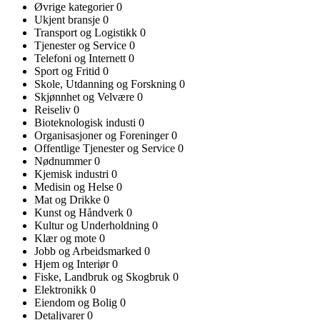
Øvrige kategorier
0
Ukjent bransje
0
Transport og Logistikk
0
Tjenester og Service
0
Telefoni og Internett
0
Sport og Fritid
0
Skole, Utdanning og Forskning
0
Skjønnhet og Velvære
0
Reiseliv
0
Bioteknologisk industi
0
Organisasjoner og Foreninger
0
Offentlige Tjenester og Service
0
Nødnummer
0
Kjemisk industri
0
Medisin og Helse
0
Mat og Drikke
0
Kunst og Håndverk
0
Kultur og Underholdning
0
Klær og mote
0
Jobb og Arbeidsmarked
0
Hjem og Interiør
0
Fiske, Landbruk og Skogbruk
0
Elektronikk
0
Eiendom og Bolig
0
Detaljvarer
0