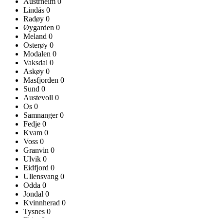
Austrheim
0
Lindås
0
Radøy
0
Øygarden
0
Meland
0
Osterøy
0
Modalen
0
Vaksdal
0
Askøy
0
Masfjorden
0
Sund
0
Austevoll
0
Os
0
Samnanger
0
Fedje
0
Kvam
0
Voss
0
Granvin
0
Ulvik
0
Eidfjord
0
Ullensvang
0
Odda
0
Jondal
0
Kvinnherad
0
Tysnes
0