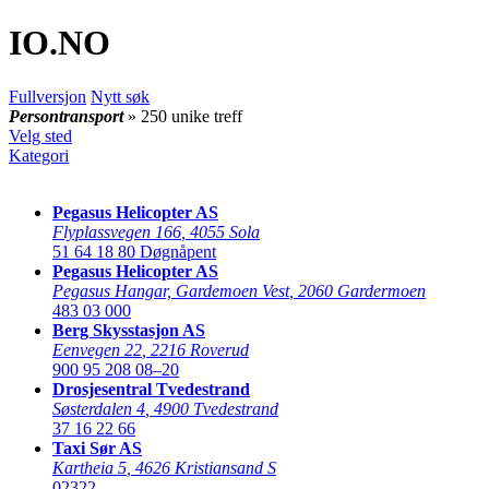
IO
.NO
Fullversjon
Nytt søk
Persontransport
» 250 unike treff
Velg sted
Kategori
Pegasus Helicopter AS
Flyplassvegen 166
,
4055 Sola
51 64 18 80
Døgnåpent
Pegasus Helicopter AS
Pegasus Hangar, Gardemoen Vest
,
2060 Gardermoen
483 03 000
Berg Skysstasjon AS
Eenvegen 22
,
2216 Roverud
900 95 208
08–20
Drosjesentral Tvedestrand
Søsterdalen 4
,
4900 Tvedestrand
37 16 22 66
Taxi Sør AS
Kartheia 5
,
4626 Kristiansand S
02322