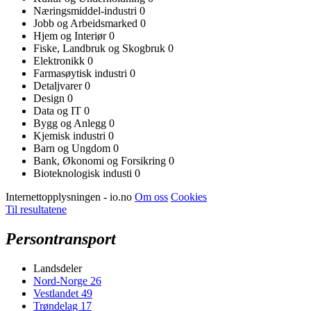
Næringsmiddel-industri
0
Jobb og Arbeidsmarked
0
Hjem og Interiør
0
Fiske, Landbruk og Skogbruk
0
Elektronikk
0
Farmasøytisk industri
0
Detaljvarer
0
Design
0
Data og IT
0
Bygg og Anlegg
0
Kjemisk industri
0
Barn og Ungdom
0
Bank, Økonomi og Forsikring
0
Bioteknologisk industi
0
Internettopplysningen - io.no
Om oss
Cookies
Til resultatene
Persontransport
Landsdeler
Nord-Norge
26
Vestlandet
49
Trøndelag
17