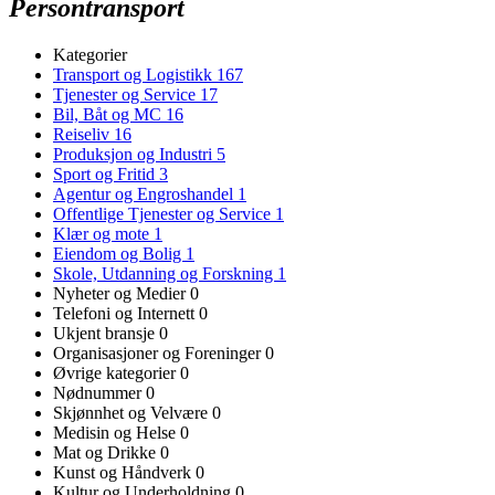
Persontransport
Kategorier
Transport og Logistikk
167
Tjenester og Service
17
Bil, Båt og MC
16
Reiseliv
16
Produksjon og Industri
5
Sport og Fritid
3
Agentur og Engroshandel
1
Offentlige Tjenester og Service
1
Klær og mote
1
Eiendom og Bolig
1
Skole, Utdanning og Forskning
1
Nyheter og Medier
0
Telefoni og Internett
0
Ukjent bransje
0
Organisasjoner og Foreninger
0
Øvrige kategorier
0
Nødnummer
0
Skjønnhet og Velvære
0
Medisin og Helse
0
Mat og Drikke
0
Kunst og Håndverk
0
Kultur og Underholdning
0