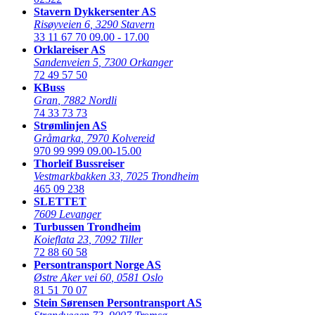
Stavern Dykkersenter AS
Risøyveien 6
,
3290 Stavern
33 11 67 70
09.00 - 17.00
Orklareiser AS
Sandenveien 5
,
7300 Orkanger
72 49 57 50
KBuss
Gran
,
7882 Nordli
74 33 73 73
Strømlinjen AS
Gråmarka
,
7970 Kolvereid
970 99 999
09.00-15.00
Thorleif Bussreiser
Vestmarkbakken 33
,
7025 Trondheim
465 09 238
SLETTET
7609 Levanger
Turbussen Trondheim
Koieflata 23
,
7092 Tiller
72 88 60 58
Persontransport Norge AS
Østre Aker vei 60
,
0581 Oslo
81 51 70 07
Stein Sørensen Persontransport AS