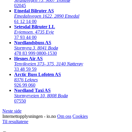
Strandvegen 73
,
9007 Tromsø
02045
Etnedal Bilruter AS
Etnedalsvegen 1622
,
2890 Etnedal
61 12 14 00
Setesdal Bilruter LL
Evjemoen
,
4735 Evje
37 93 44 00
Nordlandsbuss AS
Stormyra 3
,
8041 Bodø
478 83 999
0800-1530
Hesnes Air AS
Tenvikveien 373- 375
,
3140 Nøtterøy
33 48 59 59
Arctic Buss Lofoten AS
8376 Leknes
926 99 060
Nordland Taxi AS
Stormyrveien 10
,
8008 Bodø
07550
Neste side
Internettopplysningen - io.no
Om oss
Cookies
Til resultatene