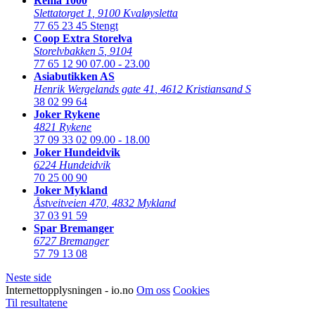
Rema 1000
Slettatorget 1
,
9100 Kvaløysletta
77 65 23 45
Stengt
Coop Extra Storelva
Storelvbakken 5
,
9104
77 65 12 90
07.00 - 23.00
Asiabutikken AS
Henrik Wergelands gate 41
,
4612 Kristiansand S
38 02 99 64
Joker Rykene
4821 Rykene
37 09 33 02
09.00 - 18.00
Joker Hundeidvik
6224 Hundeidvik
70 25 00 90
Joker Mykland
Åstveitveien 470
,
4832 Mykland
37 03 91 59
Spar Bremanger
6727 Bremanger
57 79 13 08
Neste side
Internettopplysningen - io.no
Om oss
Cookies
Til resultatene