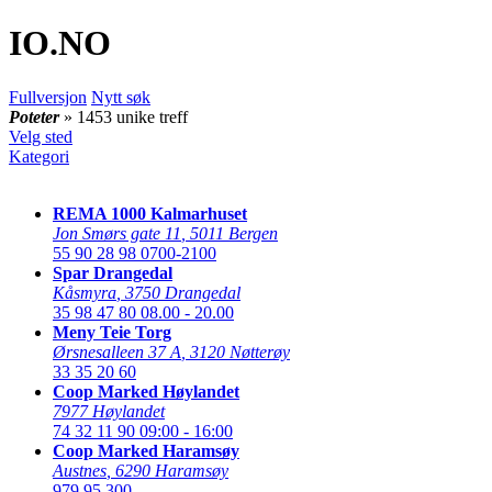
IO
.NO
Fullversjon
Nytt søk
Poteter
» 1453 unike treff
Velg sted
Kategori
REMA 1000 Kalmarhuset
Jon Smørs gate 11
,
5011 Bergen
55 90 28 98
0700-2100
Spar Drangedal
Kåsmyra
,
3750 Drangedal
35 98 47 80
08.00 - 20.00
Meny Teie Torg
Ørsnesalleen 37 A
,
3120 Nøtterøy
33 35 20 60
Coop Marked Høylandet
7977 Høylandet
74 32 11 90
09:00 - 16:00
Coop Marked Haramsøy
Austnes
,
6290 Haramsøy
979 95 300