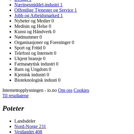
Næringsmiddel-industri
1
Offentlige Tjenester og Service
1
Jobb og Arbeidsmarked
1
Nyheter og Medier
0
Medisin og Helse
0
Kunst og Håndverk
0
Nødnummer
0
Organisasjoner og Foreninger
0
Sport og Fritid
0
Telefoni og Internett
0
Ukjent bransje
0
Farmasøytisk industri
0
Barn og Ungdom
0
Kjemisk industri
0
Bioteknologisk industi
0
Internettopplysningen - io.no
Om oss
Cookies
Til resultatene
Poteter
Landsdeler
Nord-Norge
231
Vestlandet
408