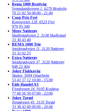
Rema 1000 Brattvåg
Synnalandsvegen 1
,
6270 Brattvåg
70 21 82 50
08.00 - 21.00
Coop Prix Frei
Kongsveien 128
,
6523 Frei
979 95 340
Meny Nøtterøy
Skallestadveien 2
,
3138 Skallestad
33 30 43 40
REMA 1000 Teie
Smidsrødveien 11
,
3120 Nøtterøy
33 32 02 25
Extra Nøtterøy
Smidsrødveien 37
,
3120 Nøtterøy
948 22 404
Joker Flakkavåg
Skaten
,
5694 Onarheim
53 43 37 12
10.00 - 15.00
Eide Handel AS
Fjordvegen 16
,
9105 Kvaløya
77 66 56 50
07:00 - 22:00
Joker Torød
Torødveien 45
,
3135 Torød
33 38 43 60
09.00 - 20.00