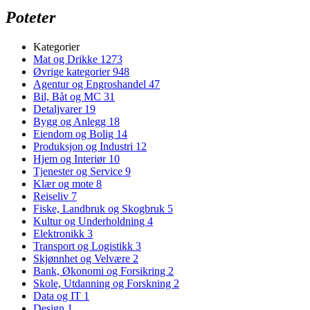
Poteter
Kategorier
Mat og Drikke
1273
Øvrige kategorier
948
Agentur og Engroshandel
47
Bil, Båt og MC
31
Detaljvarer
19
Bygg og Anlegg
18
Eiendom og Bolig
14
Produksjon og Industri
12
Hjem og Interiør
10
Tjenester og Service
9
Klær og mote
8
Reiseliv
7
Fiske, Landbruk og Skogbruk
5
Kultur og Underholdning
4
Elektronikk
3
Transport og Logistikk
3
Skjønnhet og Velvære
2
Bank, Økonomi og Forsikring
2
Skole, Utdanning og Forskning
2
Data og IT
1
Design
1