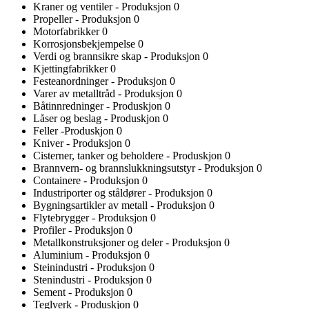
Kraner og ventiler - Produksjon
0
Propeller - Produksjon
0
Motorfabrikker
0
Korrosjonsbekjempelse
0
Verdi og brannsikre skap - Produksjon
0
Kjettingfabrikker
0
Festeanordninger - Produksjon
0
Varer av metalltråd - Produksjon
0
Båtinnredninger - Produskjon
0
Låser og beslag - Produskjon
0
Feller -Produskjon
0
Kniver - Produksjon
0
Cisterner, tanker og beholdere - Produskjon
0
Brannvern- og brannslukkningsutstyr - Produksjon
0
Containere - Produksjon
0
Industriporter og ståldører - Produksjon
0
Bygningsartikler av metall - Produksjon
0
Flytebrygger - Produksjon
0
Profiler - Produksjon
0
Metallkonstruksjoner og deler - Produksjon
0
Aluminium - Produksjon
0
Steinindustri - Produksjon
0
Stenindustri - Produksjon
0
Sement - Produksjon
0
Teglverk - Produskjon
0