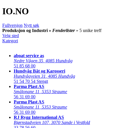
IO
.NO
Fullversjon
Nytt søk
Produksjon og Industri »
Fenderlister
» 5 unike treff
Velg sted
Kategori
aboat service as
Nedre Vågen 35
,
4085 Hundvåg
51 85 68 00
Hundvåg Båt og Karosseri
Hundvågveien 31
,
4085 Hundvåg
51 54 70 54
Stengt
Parma Plast AS
Smålonane 11
,
5353 Straume
56 31 69 00
Parma Plast AS
Smålonane 11
,
5353 Straume
56 31 69 00
RJ Rygg International AS
Bjørnstadveien 107
,
3070 Sande i Vestfold
33 78 56 60