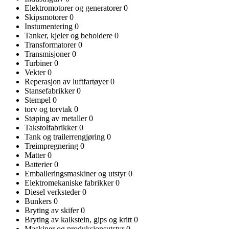
Elektromotorer og generatorer
0
Skipsmotorer
0
Instumentering
0
Tanker, kjeler og beholdere
0
Transformatorer
0
Transmisjoner
0
Turbiner
0
Vekter
0
Reperasjon av luftfartøyer
0
Stansefabrikker
0
Stempel
0
torv og torvtak
0
Støping av metaller
0
Takstolfabrikker
0
Tank og trailerrengjøring
0
Treimpregnering
0
Matter
0
Batterier
0
Emballeringsmaskiner og utstyr
0
Elektromekaniske fabrikker
0
Diesel verksteder
0
Bunkers
0
Bryting av skifer
0
Bryting av kalkstein, gips og kritt
0
Maskiner og produksjonsutstyr
0