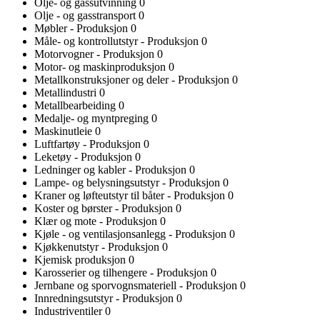
Olje- og gassutvinning
0
Olje - og gasstransport
0
Møbler - Produksjon
0
Måle- og kontrollutstyr - Produksjon
0
Motorvogner - Produksjon
0
Motor- og maskinproduksjon
0
Metallkonstruksjoner og deler - Produksjon
0
Metallindustri
0
Metallbearbeiding
0
Medalje- og myntpreging
0
Maskinutleie
0
Luftfartøy - Produksjon
0
Leketøy - Produksjon
0
Ledninger og kabler - Produksjon
0
Lampe- og belysningsutstyr - Produksjon
0
Kraner og løfteutstyr til båter - Produksjon
0
Koster og børster - Produksjon
0
Klær og mote - Produksjon
0
Kjøle - og ventilasjonsanlegg - Produksjon
0
Kjøkkenutstyr - Produksjon
0
Kjemisk produksjon
0
Karosserier og tilhengere - Produksjon
0
Jernbane og sporvognsmateriell - Produksjon
0
Innredningsutstyr - Produksjon
0
Industriventiler
0