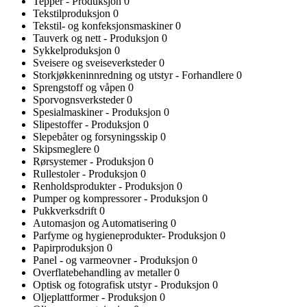
Tepper - Produksjon
0
Tekstilproduksjon
0
Tekstil- og konfeksjonsmaskiner
0
Tauverk og nett - Produksjon
0
Sykkelproduksjon
0
Sveisere og sveiseverksteder
0
Storkjøkkeninnredning og utstyr - Forhandlere
0
Sprengstoff og våpen
0
Sporvognsverksteder
0
Spesialmaskiner - Produksjon
0
Slipestoffer - Produksjon
0
Slepebåter og forsyningsskip
0
Skipsmeglere
0
Rørsystemer - Produksjon
0
Rullestoler - Produksjon
0
Renholdsprodukter - Produksjon
0
Pumper og kompressorer - Produksjon
0
Pukkverksdrift
0
Automasjon og Automatisering
0
Parfyme og hygieneprodukter- Produksjon
0
Papirproduksjon
0
Panel - og varmeovner - Produksjon
0
Overflatebehandling av metaller
0
Optisk og fotografisk utstyr - Produksjon
0
Oljeplattformer - Produksjon
0