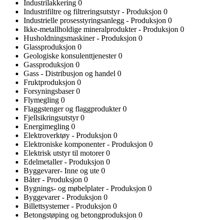
Industrilakkering
0
Industrifiltre og filtreringsutstyr - Produksjon
0
Industrielle prosesstyringsanlegg - Produksjon
0
Ikke-metallholdige mineralprodukter - Produksjon
0
Husholdningsmaskiner - Produksjon
0
Glassproduksjon
0
Geologiske konsulenttjenester
0
Gassproduksjon
0
Gass - Distribusjon og handel
0
Fruktproduksjon
0
Forsyningsbaser
0
Flymegling
0
Flaggstenger og flaggprodukter
0
Fjellsikringsutstyr
0
Energimegling
0
Elektroverktøy - Produksjon
0
Elektroniske komponenter - Produksjon
0
Elektrisk utstyr til motorer
0
Edelmetaller - Produksjon
0
Byggevarer- Inne og ute
0
Båter - Produksjon
0
Bygnings- og møbelplater - Produksjon
0
Byggevarer - Produksjon
0
Billettsystemer - Produksjon
0
Betongstøping og betongproduksjon
0