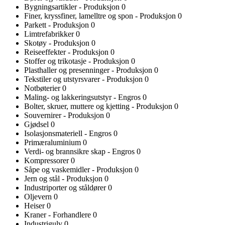
Bygningsartikler - Produksjon
0
Finer, kryssfiner, lamelltre og spon - Produksjon
0
Parkett - Produksjon
0
Limtrefabrikker
0
Skotøy - Produksjon
0
Reiseeffekter - Produksjon
0
Stoffer og trikotasje - Produksjon
0
Plasthaller og presenninger - Produksjon
0
Tekstiler og utstyrsvarer - Produksjon
0
Notbøterier
0
Maling- og lakkeringsutstyr - Engros
0
Bolter, skruer, muttere og kjetting - Produksjon
0
Souvernirer - Produksjon
0
Gjødsel
0
Isolasjonsmateriell - Engros
0
Primæraluminium
0
Verdi- og brannsikre skap - Engros
0
Kompressorer
0
Såpe og vaskemidler - Produksjon
0
Jern og stål - Produksjon
0
Industriporter og ståldører
0
Oljevern
0
Heiser
0
Kraner - Forhandlere
0
Industrigulv
0