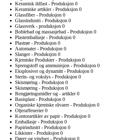
Keramisk ildfast - Produksjon
0
Keramiske artikler - Produksjon
0
Glassfiber - Produksjon
0
Glassindustri - Produksjon
0
Glassverk - produksjon
0
Boblebad og massasjebad - Produksjon
0
Plastemballasje - Produksjon
0
Plastrør - Produksjon
0
Automater - Produksjon
0
Slanger - Produksjon
0
Kjemiske Produkter - Produksjon
0
Sprengstoff og ammunisjon - Produksjon
0
Eksplosiver og dynamitt - Produksjon
0
Sterin- og vokslys - Produksjon
0
Skismøring - Produksjon
0
Skismøring - Produksjon
0
Rengjøringsmidler og - artikler
0
Basisplast - Produksjon
0
Organiske kjemiske råvarer - Produksjon
0
Oljeraffenerier
0
Kontorartikler av papir - Produksjon
0
Emballasje - Produksjon
0
Papirindustri - Produksjon
0
Likkister - Produksjon
0
Dører og vinduer - Produksjon
0