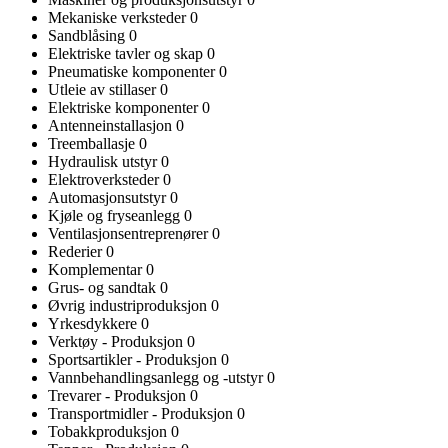
Mekaniske verksteder
0
Sandblåsing
0
Elektriske tavler og skap
0
Pneumatiske komponenter
0
Utleie av stillaser
0
Elektriske komponenter
0
Antenneinstallasjon
0
Treemballasje
0
Hydraulisk utstyr
0
Elektroverksteder
0
Automasjonsutstyr
0
Kjøle og fryseanlegg
0
Ventilasjonsentreprenører
0
Rederier
0
Komplementar
0
Grus- og sandtak
0
Øvrig industriproduksjon
0
Yrkesdykkere
0
Verktøy - Produksjon
0
Sportsartikler - Produksjon
0
Vannbehandlingsanlegg og -utstyr
0
Trevarer - Produksjon
0
Transportmidler - Produksjon
0
Tobakkproduksjon
0