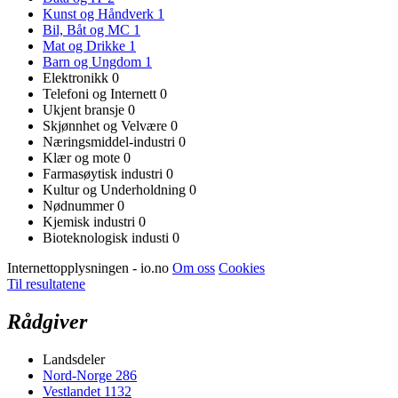
Kunst og Håndverk
1
Bil, Båt og MC
1
Mat og Drikke
1
Barn og Ungdom
1
Elektronikk
0
Telefoni og Internett
0
Ukjent bransje
0
Skjønnhet og Velvære
0
Næringsmiddel-industri
0
Klær og mote
0
Farmasøytisk industri
0
Kultur og Underholdning
0
Nødnummer
0
Kjemisk industri
0
Bioteknologisk industi
0
Internettopplysningen - io.no
Om oss
Cookies
Til resultatene
Rådgiver
Landsdeler
Nord-Norge
286
Vestlandet
1132