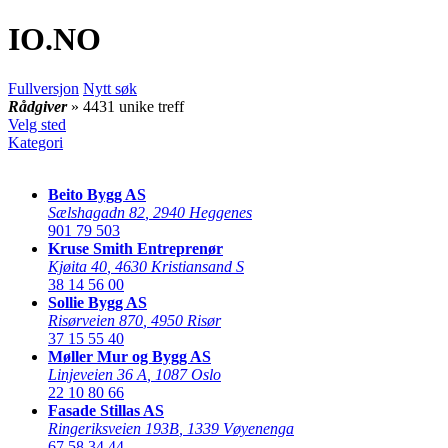
IO
.NO
Fullversjon
Nytt søk
Rådgiver
» 4431 unike treff
Velg sted
Kategori
Beito Bygg AS
Sælshagadn 82
,
2940 Heggenes
901 79 503
Kruse Smith Entreprenør
Kjøita 40
,
4630 Kristiansand S
38 14 56 00
Sollie Bygg AS
Risørveien 870
,
4950 Risør
37 15 55 40
Møller Mur og Bygg AS
Linjeveien 36 A
,
1087 Oslo
22 10 80 66
Fasade Stillas AS
Ringeriksveien 193B
,
1339 Vøyenenga
67 58 34 44