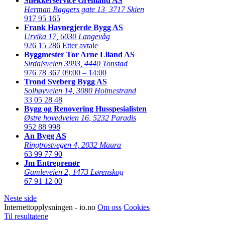
Snekkerservice Grenland AS
Herman Baggers gate 13
,
3717 Skien
917 95 165
Frank Havnegjerde Bygg AS
Urvika 17
,
6030 Langevåg
926 15 286
Etter avtale
Byggmester Tor Arne Liland AS
Sirdalsveien 3993
,
4440 Tonstad
976 78 367
09:00 – 14:00
Trond Sveberg Bygg AS
Solhøyveien 14
,
3080 Holmestrand
33 05 28 48
Bygg og Renovering Husspesialisten
Østre hovedveien 16
,
5232 Paradis
952 88 998
An Bygg AS
Ringtrostvegen 4
,
2032 Maura
63 99 77 90
Jm Entreprenør
Gamleveien 2
,
1473 Lørenskog
67 91 12 00
Neste side
Internettopplysningen - io.no
Om oss
Cookies
Til resultatene