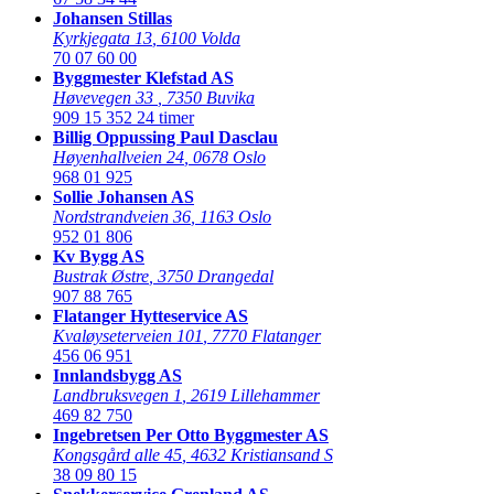
Johansen Stillas
Kyrkjegata 13
,
6100 Volda
70 07 60 00
Byggmester Klefstad AS
Høvevegen 33
,
7350 Buvika
909 15 352
24 timer
Billig Oppussing Paul Dasclau
Høyenhallveien 24
,
0678 Oslo
968 01 925
Sollie Johansen AS
Nordstrandveien 36
,
1163 Oslo
952 01 806
Kv Bygg AS
Bustrak Østre
,
3750 Drangedal
907 88 765
Flatanger Hytteservice AS
Kvaløyseterveien 101
,
7770 Flatanger
456 06 951
Innlandsbygg AS
Landbruksvegen 1
,
2619 Lillehammer
469 82 750
Ingebretsen Per Otto Byggmester AS
Kongsgård alle 45
,
4632 Kristiansand S
38 09 80 15