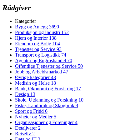
Rådgiver
Kategorier
Bygg og Anlegg
3690
Produksjon og Industri
152
Hjem og Interiør
138
Eiendom og Bolig
104
Tjenester og Service
93
Transport og Logistikk
74
Agentur og Engroshandel
70
Offentlige Tjenester og Service
50
Jobb og Arbeidsmarked
47
Øvrige kategorier
43
Medisin og Helse
18
Bank, Økonomi og Forsikring
17
Design
13
Skole, Utdanning og Forskning
10
Fiske, Landbruk og Skogbruk
9
Sport og Fritid
6
Nyheter og Medier
5
Organisasjoner og Foreninger
4
Detaljvarer
2
Reiseliv
2
Data og IT
2