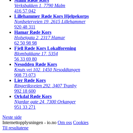
Malm Røde Kors
Verksbakken 1
,
7790 Malm
416 57 042
Lillehammer Røde Kors Hjelpekorps
Nordseterveien 19
,
2615 Lillehammer
920 48 311
Hamar Røde Kors
Holsetgata 2
,
2317 Hamar
62 50 98 98
Fjell Røde Kors Lokalforening
Blombakkane 17
,
5354
56 33 69 80
Nesodden Røde Kors
Knuts vei 102
,
1450 Nesoddtangen
908 73 073
Lier Røde Kors
Ringeriksveien 292
,
3407 Tranby
992 18 600
Orkdal Røde Kors
Njardar gate 24
,
7300 Orkanger
951 33 271
Neste side
Internettopplysningen - io.no
Om oss
Cookies
Til resultatene