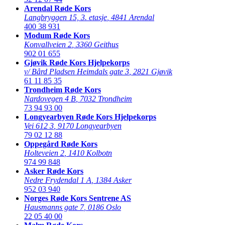
Arendal Røde Kors
Langbryggen 15, 3. etasje
,
4841 Arendal
400 38 931
Modum Røde Kors
Konvallveien 2
,
3360 Geithus
902 01 655
Gjøvik Røde Kors Hjelpekorps
v/ Bård Pladsen Heimdals gate 3
,
2821 Gjøvik
61 11 85 35
Trondheim Røde Kors
Nardovegen 4 B
,
7032 Trondheim
73 94 93 00
Longyearbyen Røde Kors Hjelpekorps
Vei 612 3
,
9170 Longyearbyen
79 02 12 88
Oppegård Røde Kors
Holteveien 2
,
1410 Kolbotn
974 99 848
Asker Røde Kors
Nedre Frydendal 1 A
,
1384 Asker
952 03 940
Norges Røde Kors Sentrene AS
Hausmanns gate 7
,
0186 Oslo
22 05 40 00