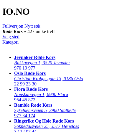
IO
.NO
Fullversjon
Nytt søk
Røde Kors
» 427 unike treff
Velg sted
Kategori
Jevnaker Røde Kors
Bakkavegen 1
,
3520 Jevnaker
970 19 977
Oslo Røde Kors
Christian Krohgs gate 15
,
0186 Oslo
22 99 23 30
Flora Røde Kors
Nonskarvegen 1
,
6900 Florø
954 45 872
Bamble Røde Kors
Sykehjemsveien 5
,
3960 Stathelle
977 34 174
Ringerike Og Hole Røde Kors
Soknedalsveien 25
,
3517 Hønefoss
32 12 07 44