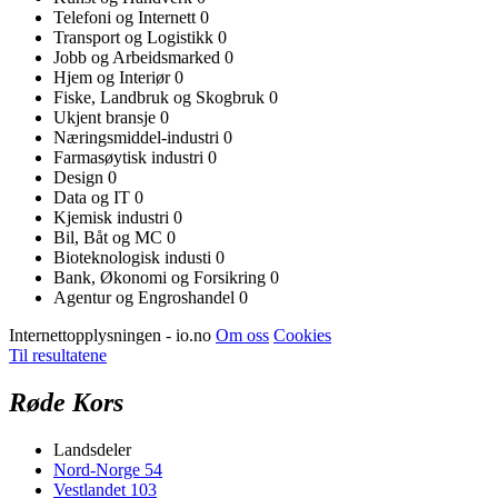
Telefoni og Internett
0
Transport og Logistikk
0
Jobb og Arbeidsmarked
0
Hjem og Interiør
0
Fiske, Landbruk og Skogbruk
0
Ukjent bransje
0
Næringsmiddel-industri
0
Farmasøytisk industri
0
Design
0
Data og IT
0
Kjemisk industri
0
Bil, Båt og MC
0
Bioteknologisk industi
0
Bank, Økonomi og Forsikring
0
Agentur og Engroshandel
0
Internettopplysningen - io.no
Om oss
Cookies
Til resultatene
Røde Kors
Landsdeler
Nord-Norge
54
Vestlandet
103