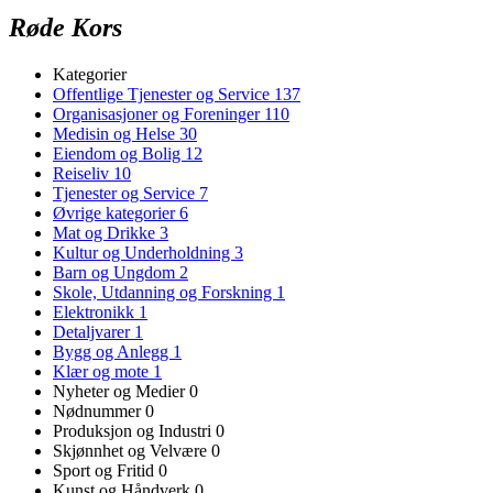
Røde Kors
Kategorier
Offentlige Tjenester og Service
137
Organisasjoner og Foreninger
110
Medisin og Helse
30
Eiendom og Bolig
12
Reiseliv
10
Tjenester og Service
7
Øvrige kategorier
6
Mat og Drikke
3
Kultur og Underholdning
3
Barn og Ungdom
2
Skole, Utdanning og Forskning
1
Elektronikk
1
Detaljvarer
1
Bygg og Anlegg
1
Klær og mote
1
Nyheter og Medier
0
Nødnummer
0
Produksjon og Industri
0
Skjønnhet og Velvære
0
Sport og Fritid
0
Kunst og Håndverk
0