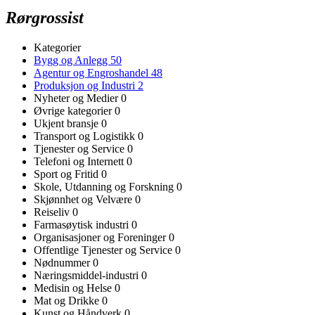
Rørgrossist
Kategorier
Bygg og Anlegg
50
Agentur og Engroshandel
48
Produksjon og Industri
2
Nyheter og Medier
0
Øvrige kategorier
0
Ukjent bransje
0
Transport og Logistikk
0
Tjenester og Service
0
Telefoni og Internett
0
Sport og Fritid
0
Skole, Utdanning og Forskning
0
Skjønnhet og Velvære
0
Reiseliv
0
Farmasøytisk industri
0
Organisasjoner og Foreninger
0
Offentlige Tjenester og Service
0
Nødnummer
0
Næringsmiddel-industri
0
Medisin og Helse
0
Mat og Drikke
0
Kunst og Håndverk
0