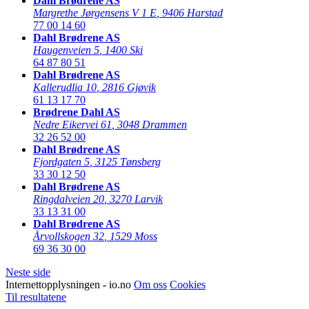
Dahl Brødrene AS
Margrethe Jørgensens V 1 E
,
9406 Harstad
77 00 14 60
Dahl Brødrene AS
Haugenveien 5
,
1400 Ski
64 87 80 51
Dahl Brødrene AS
Kallerudlia 10
,
2816 Gjøvik
61 13 17 70
Brødrene Dahl AS
Nedre Eikervei 61
,
3048 Drammen
32 26 52 00
Dahl Brødrene AS
Fjordgaten 5
,
3125 Tønsberg
33 30 12 50
Dahl Brødrene AS
Ringdalveien 20
,
3270 Larvik
33 13 31 00
Dahl Brødrene AS
Årvollskogen 32
,
1529 Moss
69 36 30 00
Neste side
Internettopplysningen - io.no
Om oss
Cookies
Til resultatene