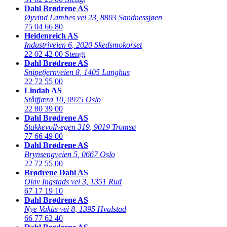
Dahl Brødrene AS
Øyvind Lambes vei 23
,
8803 Sandnessjøen
75 04 66 80
Heidenreich AS
Industriveien 6
,
2020 Skedsmokorset
22 02 42 00
Stengt
Dahl Brødrene AS
Snipetjernveien 8
,
1405 Langhus
22 72 55 00
Lindab AS
Stålfjæra 10
,
0975 Oslo
22 80 39 00
Dahl Brødrene AS
Stakkevollvegen 319
,
9019 Tromsø
77 66 49 00
Dahl Brødrene AS
Brynsengveien 5
,
0667 Oslo
22 72 55 00
Brødrene Dahl AS
Olav Ingstads vei 3
,
1351 Rud
67 17 19 10
Dahl Brødrene AS
Nye Vakås vei 8
,
1395 Hvalstad
66 77 62 40