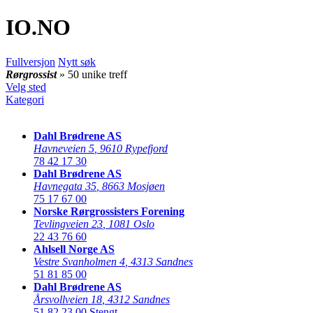
IO
.NO
Fullversjon
Nytt søk
Rørgrossist
» 50 unike treff
Velg sted
Kategori
Dahl Brødrene AS
Havneveien 5
,
9610 Rypefjord
78 42 17 30
Dahl Brødrene AS
Havnegata 35
,
8663 Mosjøen
75 17 67 00
Norske Rørgrossisters Forening
Tevlingveien 23
,
1081 Oslo
22 43 76 60
Ahlsell Norge AS
Vestre Svanholmen 4
,
4313 Sandnes
51 81 85 00
Dahl Brødrene AS
Årsvollveien 18
,
4312 Sandnes
51 82 23 00
Stengt