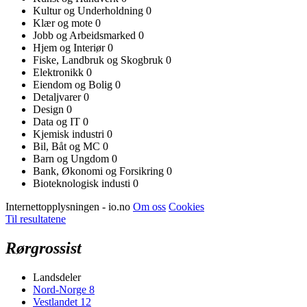
Kultur og Underholdning
0
Klær og mote
0
Jobb og Arbeidsmarked
0
Hjem og Interiør
0
Fiske, Landbruk og Skogbruk
0
Elektronikk
0
Eiendom og Bolig
0
Detaljvarer
0
Design
0
Data og IT
0
Kjemisk industri
0
Bil, Båt og MC
0
Barn og Ungdom
0
Bank, Økonomi og Forsikring
0
Bioteknologisk industi
0
Internettopplysningen - io.no
Om oss
Cookies
Til resultatene
Rørgrossist
Landsdeler
Nord-Norge
8
Vestlandet
12