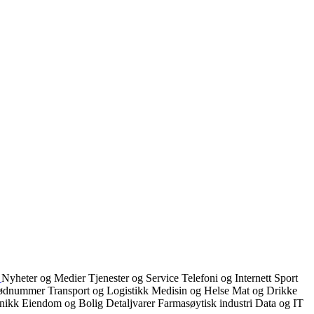
Nyheter og Medier
Tjenester og Service
Telefoni og Internett
Sport
ødnummer
Transport og Logistikk
Medisin og Helse
Mat og Drikke
onikk
Eiendom og Bolig
Detaljvarer
Farmasøytisk industri
Data og IT