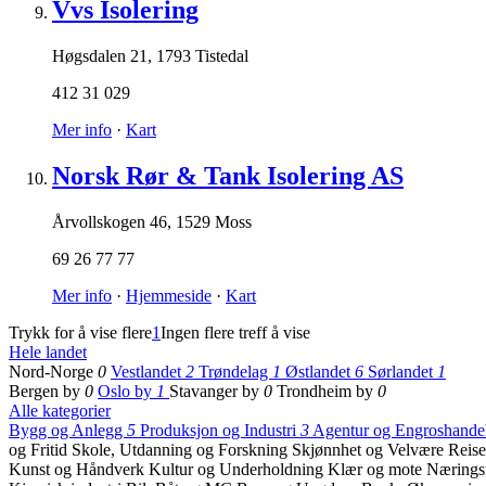
Vvs Isolering
Høgsdalen 21
,
1793 Tistedal
412 31 029
Mer info
·
Kart
Norsk Rør & Tank Isolering AS
Årvollskogen 46
,
1529 Moss
69 26 77 77
Mer info
·
Hjemmeside
·
Kart
Trykk for å vise flere
1
Ingen flere treff å vise
Hele landet
Nord-Norge
0
Vestlandet
2
Trøndelag
1
Østlandet
6
Sørlandet
1
Bergen by
0
Oslo by
1
Stavanger by
0
Trondheim by
0
Alle kategorier
Bygg og Anlegg
5
Produksjon og Industri
3
Agentur og Engroshande
og Fritid
Skole, Utdanning og Forskning
Skjønnhet og Velvære
Reise
Kunst og Håndverk
Kultur og Underholdning
Klær og mote
Nærings