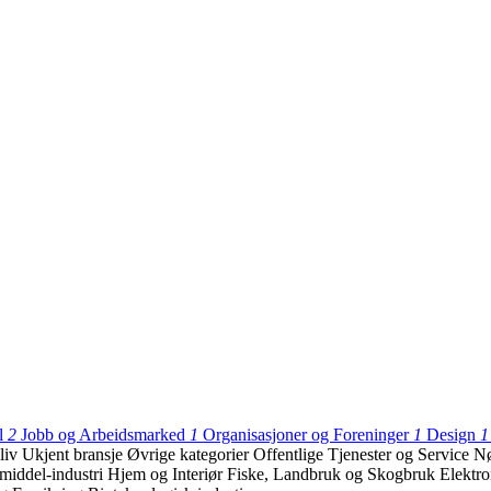
l
2
Jobb og Arbeidsmarked
1
Organisasjoner og Foreninger
1
Design
1
liv
Ukjent bransje
Øvrige kategorier
Offentlige Tjenester og Service
N
middel-industri
Hjem og Interiør
Fiske, Landbruk og Skogbruk
Elektr