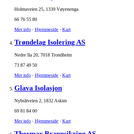
Holmaveien 25
,
1339 Vøyenenga
66 76 55 80
Mer info
·
Hjemmeside
·
Kart
Trøndelag Isolering AS
Nedre Ila 20
,
7018 Trondheim
73 87 49 50
Mer info
·
Hjemmeside
·
Kart
Glava Isolasjon
Nybråtveien 2
,
1832 Askim
69 81 84 00
Mer info
·
Hjemmeside
·
Kart
Thermax Brannsikring AS