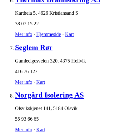
Kartheia 5
,
4626 Kristiansand S
38 07 15 22
Mer info
·
Hjemmeside
·
Kart
Seglem Rør
Gamleeigesveien 320
,
4375 Hellvik
416 76 127
Mer info
·
Kart
Norgård Isolering AS
Olsvikskjenet 141
,
5184 Olsvik
55 93 66 65
Mer info
·
Kart