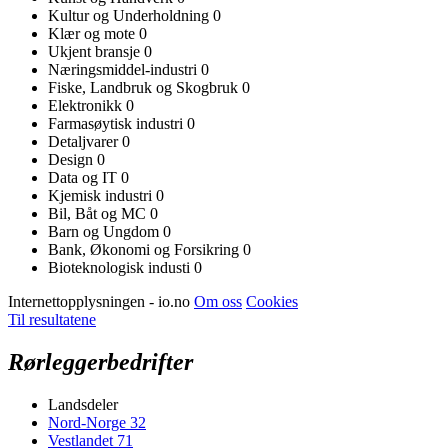
Kultur og Underholdning
0
Klær og mote
0
Ukjent bransje
0
Næringsmiddel-industri
0
Fiske, Landbruk og Skogbruk
0
Elektronikk
0
Farmasøytisk industri
0
Detaljvarer
0
Design
0
Data og IT
0
Kjemisk industri
0
Bil, Båt og MC
0
Barn og Ungdom
0
Bank, Økonomi og Forsikring
0
Bioteknologisk industi
0
Internettopplysningen - io.no
Om oss
Cookies
Til resultatene
Rørleggerbedrifter
Landsdeler
Nord-Norge
32
Vestlandet
71