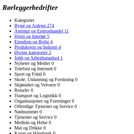
Rørleggerbedrifter
Kategorier
Bygg og Anlegg
274
Agentur og Engroshandel
11
Hjem og Interiør
5
Eiendom og Bolig
4
Produksjon og Industri
4
Øvrige kategorier
2
Jobb og Arbeidsmarked
1
Nyheter og Medier
0
Telefoni og Internett
0
Sport og Fritid
0
Skole, Utdanning og Forskning
0
Skjønnhet og Velvære
0
Reiseliv
0
Transport og Logistikk
0
Organisasjoner og Foreninger
0
Offentlige Tjenester og Service
0
Nødnummer
0
Tjenester og Service
0
Medisin og Helse
0
Mat og Drikke
0
Kunst og Håndverk
0