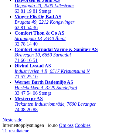
Halvorsen & Sønn AS
Depotgata 20
,
2000 Lillestrøm
63 81 19 81
Stengt
Vinger Flis Og Bad AS
Brugata 49
,
2212 Kongsvinger
62 81 54 36
Comfort Thon & Co AS
Strandgata 13
,
3340 Åmot
32 78 14 40
Comfort Surnadal Varme & Sanitær AS
Øravegen 10
,
6650 Surnadal
71 66 16 51
Øivind Lystad AS
Industriveien 4 B
,
6517 Kristiansund N
71 57 25 10
Werner Barth Bademiljø AS
Haslebakken 4
,
3229 Sandefjord
33 47 54 06
Stengt
Mesterrør AS
Trekanten Industriområde
,
7600 Levanger
74 08 26 88
Neste side
Internettopplysningen - io.no
Om oss
Cookies
Til resultatene