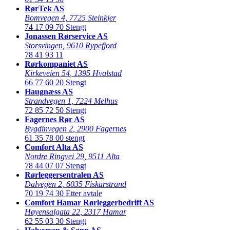
RørTek AS
Bomvegen 4
,
7725 Steinkjer
74 17 09 70
Stengt
Jonassen Rørservice AS
Storsvingen
,
9610 Rypefjord
78 41 93 11
Rørkompaniet AS
Kirkeveien 54
,
1395 Hvalstad
66 77 60 20
Stengt
Haugnæss AS
Strandvegen 1
,
7224 Melhus
72 85 72 50
Stengt
Fagernes Rør AS
Bygdinvegen 2
,
2900 Fagernes
61 35 78 00
stengt
Comfort Alta AS
Nordre Ringvei 29
,
9511 Alta
78 44 07 07
Stengt
Rørleggersentralen AS
Dalvegen 2
,
6035 Fiskarstrand
70 19 74 30
Etter avtale
Comfort Hamar Rørleggerbedrift AS
Høyensalgata 22
,
2317 Hamar
62 55 03 30
Stengt