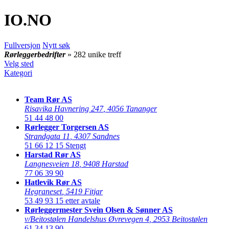
IO
.NO
Fullversjon
Nytt søk
Rørleggerbedrifter
» 282 unike treff
Velg sted
Kategori
Team Rør AS
Risavika Havnering 247
,
4056 Tananger
51 44 48 00
Rørlegger Torgersen AS
Strandgata 11
,
4307 Sandnes
51 66 12 15
Stengt
Harstad Rør AS
Langnesveien 18
,
9408 Harstad
77 06 39 90
Hatlevik Rør AS
Hegraneset
,
5419 Fitjar
53 49 93 15
etter avtale
Rørleggermester Svein Olsen & Sønner AS
v/Beitostølen Handelshus Øvrevegen 4
,
2953 Beitostølen
61 34 13 90