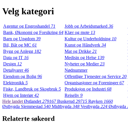
Velg kategori
Agentur og Engroshandel
71
Jobb og Arbeidsmarked
36
Bank, Økonomi og Forsikring
64
Klær og mote
13
Barn og Ungdom
39
Kultur og Underholdning
10
Bil, Båt og MC
61
Kunst og Håndverk
34
Bygg og Anlegg
182
Mat og Drikke
21
Data og IT
16
Medisin og Helse
139
Design
12
Nyheter og Medier
23
Detaljvarer
46
Nødnummer
Eiendom og Bolig
96
Offentlige Tjenester og Service
20
Elektronikk
5
Organisasjoner og Foreninger
67
Fiske, Landbruk og Skogbruk
5
Produksjon og Industri
68
Hjem og Interiør
42
Reiseliv
9
Hele landet
Østlandet
279167
Buskerud
29715
Røyken
1660
Østbygda Slemmestad
540
Midtbygda
348
Vestbygda
224
Østbygda
Relaterte søkeord