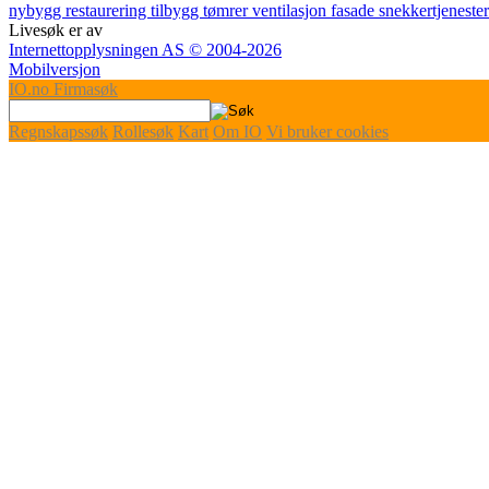
nybygg
restaurering
tilbygg
tømrer
ventilasjon
fasade
snekkertjeneste
Livesøk er av
Internettopplysningen AS © 2004-2026
Mobilversjon
IO
.no
Firmasøk
Regnskapssøk
Rollesøk
Kart
Om IO
Vi bruker cookies