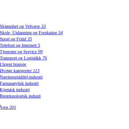
Skjønnhet og Velvære
33
Skole, Utdanning og Forskning
34
Sport og Fritid
35
Telefoni og Internett
5
Tjenester og Service
99
Transport og Logistikk
76
Ukjent bransje
Øvrige kategorier
113
Næringsmiddel-industri
Farmasøytisk industri
Kjemisk industri
Bioteknologisk industi
 Åros
201