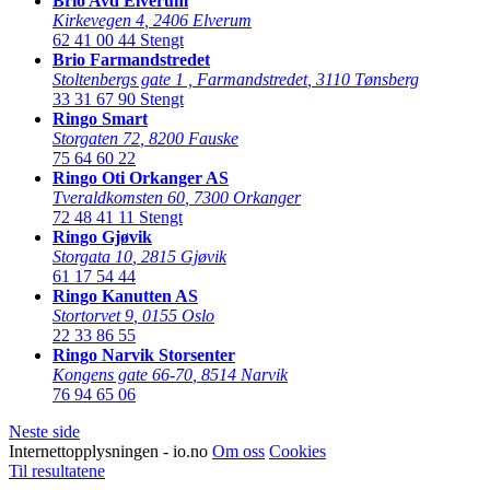
Brio Avd Elverum
Kirkevegen 4
,
2406 Elverum
62 41 00 44
Stengt
Brio Farmandstredet
Stoltenbergs gate 1 , Farmandstredet
,
3110 Tønsberg
33 31 67 90
Stengt
Ringo Smart
Storgaten 72
,
8200 Fauske
75 64 60 22
Ringo Oti Orkanger AS
Tveraldkomsten 60
,
7300 Orkanger
72 48 41 11
Stengt
Ringo Gjøvik
Storgata 10
,
2815 Gjøvik
61 17 54 44
Ringo Kanutten AS
Stortorvet 9
,
0155 Oslo
22 33 86 55
Ringo Narvik Storsenter
Kongens gate 66-70
,
8514 Narvik
76 94 65 06
Neste side
Internettopplysningen - io.no
Om oss
Cookies
Til resultatene