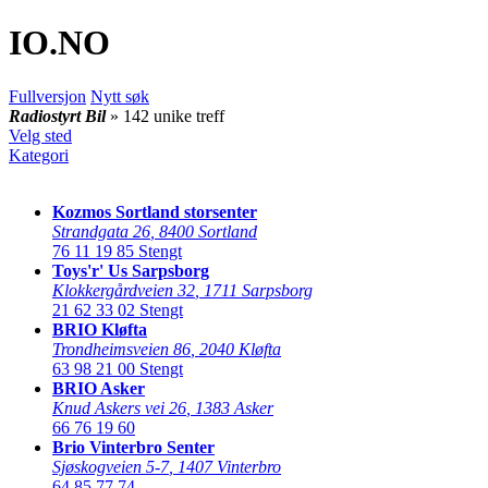
IO
.NO
Fullversjon
Nytt søk
Radiostyrt Bil
» 142 unike treff
Velg sted
Kategori
Kozmos Sortland storsenter
Strandgata 26
,
8400 Sortland
76 11 19 85
Stengt
Toys'r' Us Sarpsborg
Klokkergårdveien 32
,
1711 Sarpsborg
21 62 33 02
Stengt
BRIO Kløfta
Trondheimsveien 86
,
2040 Kløfta
63 98 21 00
Stengt
BRIO Asker
Knud Askers vei 26
,
1383 Asker
66 76 19 60
Brio Vinterbro Senter
Sjøskogveien 5-7
,
1407 Vinterbro
64 85 77 74