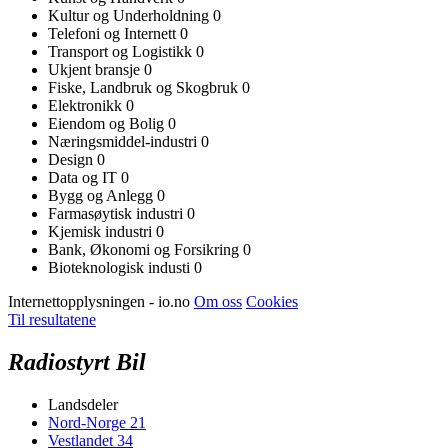
Kultur og Underholdning
0
Telefoni og Internett
0
Transport og Logistikk
0
Ukjent bransje
0
Fiske, Landbruk og Skogbruk
0
Elektronikk
0
Eiendom og Bolig
0
Næringsmiddel-industri
0
Design
0
Data og IT
0
Bygg og Anlegg
0
Farmasøytisk industri
0
Kjemisk industri
0
Bank, Økonomi og Forsikring
0
Bioteknologisk industi
0
Internettopplysningen - io.no
Om oss
Cookies
Til resultatene
Radiostyrt Bil
Landsdeler
Nord-Norge
21
Vestlandet
34