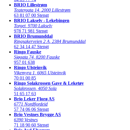
BRIO Lillestrøm
Teatergata 14
,
2000 Lillestrøm
63 81 07 00
Stengt
BRIO Lakselv - Lekebingen
Torget
,
9700 Lakselv
978 71 981
Stengt
BRIO Brumunddal
Ringsakerveien 2 A
,
2384 Brumunddal
62 34 14 47
Stengt
Ringo Fauske
Sjøgata 74
,
8200 Fauske
957 01 638
Ringo Ulsteinvik
Vikemyra 1
,
6065 Ulsteinvik
70 01 00 85
Ringo Solakrossen Gave & Leketøy
Solakrossen
,
4050 Sola
51 65 17 63
Brio Leker Florø AS
6771 Nordfjordeid
57 74 06 06
Stengt
Brio Vestnes Brygge AS
6390 Vestnes
71 18 90 60
Stengt