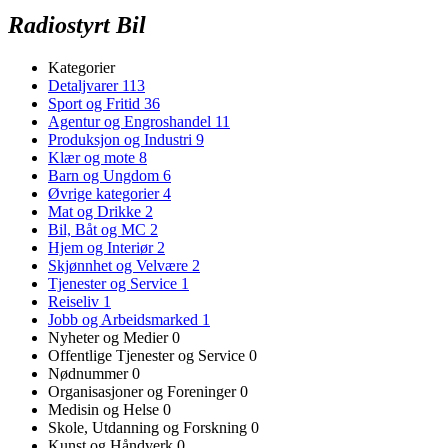
Radiostyrt Bil
Kategorier
Detaljvarer
113
Sport og Fritid
36
Agentur og Engroshandel
11
Produksjon og Industri
9
Klær og mote
8
Barn og Ungdom
6
Øvrige kategorier
4
Mat og Drikke
2
Bil, Båt og MC
2
Hjem og Interiør
2
Skjønnhet og Velvære
2
Tjenester og Service
1
Reiseliv
1
Jobb og Arbeidsmarked
1
Nyheter og Medier
0
Offentlige Tjenester og Service
0
Nødnummer
0
Organisasjoner og Foreninger
0
Medisin og Helse
0
Skole, Utdanning og Forskning
0
Kunst og Håndverk
0