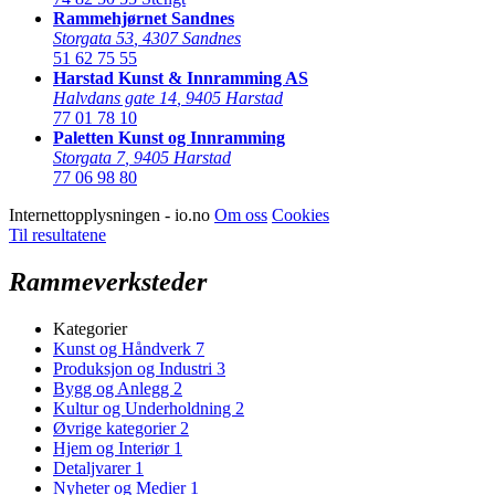
Rammehjørnet Sandnes
Storgata 53
,
4307 Sandnes
51 62 75 55
Harstad Kunst & Innramming AS
Halvdans gate 14
,
9405 Harstad
77 01 78 10
Paletten Kunst og Innramming
Storgata 7
,
9405 Harstad
77 06 98 80
Internettopplysningen - io.no
Om oss
Cookies
Til resultatene
Rammeverksteder
Kategorier
Kunst og Håndverk
7
Produksjon og Industri
3
Bygg og Anlegg
2
Kultur og Underholdning
2
Øvrige kategorier
2
Hjem og Interiør
1
Detaljvarer
1
Nyheter og Medier
1