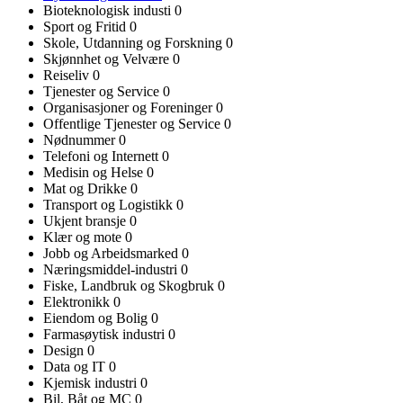
Bioteknologisk industi
0
Sport og Fritid
0
Skole, Utdanning og Forskning
0
Skjønnhet og Velvære
0
Reiseliv
0
Tjenester og Service
0
Organisasjoner og Foreninger
0
Offentlige Tjenester og Service
0
Nødnummer
0
Telefoni og Internett
0
Medisin og Helse
0
Mat og Drikke
0
Transport og Logistikk
0
Ukjent bransje
0
Klær og mote
0
Jobb og Arbeidsmarked
0
Næringsmiddel-industri
0
Fiske, Landbruk og Skogbruk
0
Elektronikk
0
Eiendom og Bolig
0
Farmasøytisk industri
0
Design
0
Data og IT
0
Kjemisk industri
0
Bil, Båt og MC
0