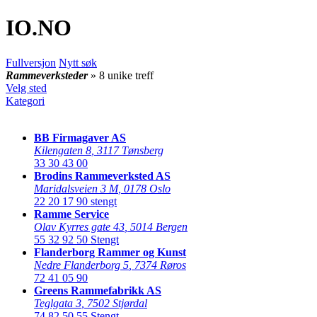
IO
.NO
Fullversjon
Nytt søk
Rammeverksteder
» 8 unike treff
Velg sted
Kategori
BB Firmagaver AS
Kilengaten 8
,
3117 Tønsberg
33 30 43 00
Brodins Rammeverksted AS
Maridalsveien 3 M
,
0178 Oslo
22 20 17 90
stengt
Ramme Service
Olav Kyrres gate 43
,
5014 Bergen
55 32 92 50
Stengt
Flanderborg Rammer og Kunst
Nedre Flanderborg 5
,
7374 Røros
72 41 05 90
Greens Rammefabrikk AS
Teglgata 3
,
7502 Stjørdal
74 82 50 55
Stengt