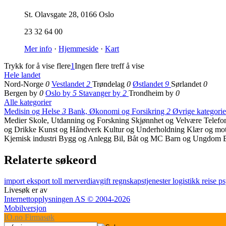
St. Olavsgate 28
,
0166 Oslo
23 32 64 00
Mer info
·
Hjemmeside
·
Kart
Trykk for å vise flere
1
Ingen flere treff å vise
Hele landet
Nord-Norge
0
Vestlandet
2
Trøndelag
0
Østlandet
9
Sørlandet
0
Bergen by
0
Oslo by
5
Stavanger by
2
Trondheim by
0
Alle kategorier
Medisin og Helse
3
Bank, Økonomi og Forsikring
2
Øvrige kategori
Medier
Skole, Utdanning og Forskning
Skjønnhet og Velvære
Telefon
og Drikke
Kunst og Håndverk
Kultur og Underholdning
Klær og mo
Kjemisk industri
Bygg og Anlegg
Bil, Båt og MC
Barn og Ungdom
Relaterte søkeord
import
eksport
toll
merverdiavgift
regnskapstjenester
logistikk
reise
ps
Livesøk er av
Internettopplysningen AS © 2004-2026
Mobilversjon
IO
.no
Firmasøk