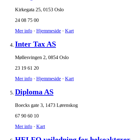
Kirkegata 25
,
0153 Oslo
24 08 75 00
Mer info
·
Hjemmeside
·
Kart
Inter Tax AS
Møllesvingen 2
,
0854 Oslo
23 19 61 20
Mer info
·
Hjemmeside
·
Kart
Diploma AS
Boecks gate 3
,
1473 Lørenskog
67 90 60 10
Mer info
·
Kart
HELFO veiledning for helseaktører