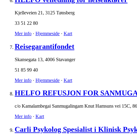
Kjelleveien 21
,
3125 Tønsberg
33 51 22 80
Mer info
·
Hjemmeside
·
Kart
Reisegarantifondet
Skansegata 13
,
4006 Stavanger
51 85 99 40
Mer info
·
Hjemmeside
·
Kart
HELFO REFUSJON FOR SANMUG
c/o Kamalambegai Sanmugalingam Knut Hamsuns vei 15C
,
86
Mer info
·
Kart
Carli Psykolog Spesialist i Klinisk Psy