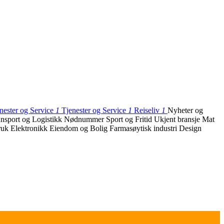
enester og Service
1
Tjenester og Service
1
Reiseliv
1
Nyheter og
ansport og Logistikk
Nødnummer
Sport og Fritid
Ukjent bransje
Mat
ruk
Elektronikk
Eiendom og Bolig
Farmasøytisk industri
Design