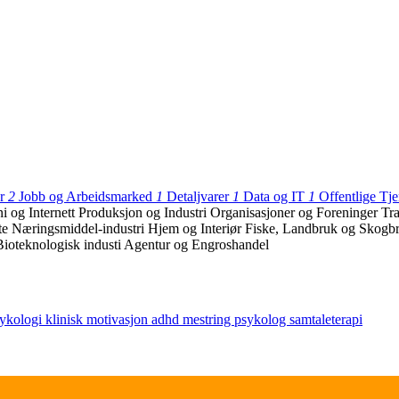
er
2
Jobb og Arbeidsmarked
1
Detaljvarer
1
Data og IT
1
Offentlige Tj
i og Internett
Produksjon og Industri
Organisasjoner og Foreninger
Tr
te
Næringsmiddel-industri
Hjem og Interiør
Fiske, Landbruk og Skogb
Bioteknologisk industi
Agentur og Engroshandel
ykologi
klinisk
motivasjon
adhd
mestring
psykolog
samtaleterapi