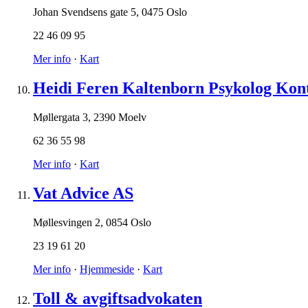
Johan Svendsens gate 5
,
0475 Oslo
22 46 09 95
Mer info
·
Kart
Heidi Feren Kaltenborn Psykolog Kon
Møllergata 3
,
2390 Moelv
62 36 55 98
Mer info
·
Kart
Vat Advice AS
Møllesvingen 2
,
0854 Oslo
23 19 61 20
Mer info
·
Hjemmeside
·
Kart
Toll & avgiftsadvokaten