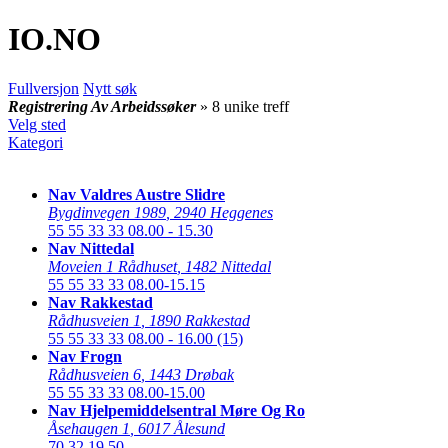
IO
.NO
Fullversjon
Nytt søk
Registrering Av Arbeidssøker
» 8 unike treff
Velg sted
Kategori
Nav Valdres Austre Slidre
Bygdinvegen 1989
,
2940 Heggenes
55 55 33 33
08.00 - 15.30
Nav Nittedal
Moveien 1 Rådhuset
,
1482 Nittedal
55 55 33 33
08.00-15.15
Nav Rakkestad
Rådhusveien 1
,
1890 Rakkestad
55 55 33 33
08.00 - 16.00 (15)
Nav Frogn
Rådhusveien 6
,
1443 Drøbak
55 55 33 33
08.00-15.00
Nav Hjelpemiddelsentral Møre Og Ro
Åsehaugen 1
,
6017 Ålesund
70 32 19 50