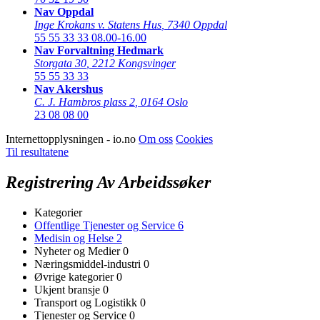
Nav Oppdal
Inge Krokans v. Statens Hus
,
7340 Oppdal
55 55 33 33
08.00-16.00
Nav Forvaltning Hedmark
Storgata 30
,
2212 Kongsvinger
55 55 33 33
Nav Akershus
C. J. Hambros plass 2
,
0164 Oslo
23 08 08 00
Internettopplysningen - io.no
Om oss
Cookies
Til resultatene
Registrering Av Arbeidssøker
Kategorier
Offentlige Tjenester og Service
6
Medisin og Helse
2
Nyheter og Medier
0
Næringsmiddel-industri
0
Øvrige kategorier
0
Ukjent bransje
0
Transport og Logistikk
0
Tjenester og Service
0