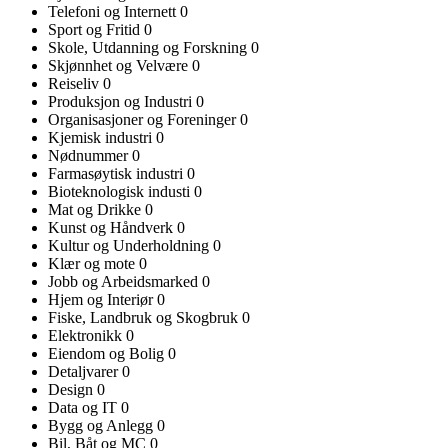
Telefoni og Internett
0
Sport og Fritid
0
Skole, Utdanning og Forskning
0
Skjønnhet og Velvære
0
Reiseliv
0
Produksjon og Industri
0
Organisasjoner og Foreninger
0
Kjemisk industri
0
Nødnummer
0
Farmasøytisk industri
0
Bioteknologisk industi
0
Mat og Drikke
0
Kunst og Håndverk
0
Kultur og Underholdning
0
Klær og mote
0
Jobb og Arbeidsmarked
0
Hjem og Interiør
0
Fiske, Landbruk og Skogbruk
0
Elektronikk
0
Eiendom og Bolig
0
Detaljvarer
0
Design
0
Data og IT
0
Bygg og Anlegg
0
Bil, Båt og MC
0