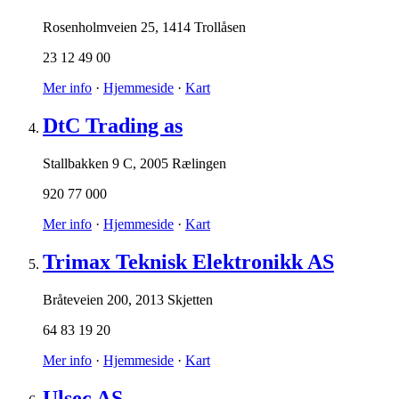
Rosenholmveien 25
,
1414 Trollåsen
23 12 49 00
Mer info
·
Hjemmeside
·
Kart
DtC Trading as
Stallbakken 9 C
,
2005 Rælingen
920 77 000
Mer info
·
Hjemmeside
·
Kart
Trimax Teknisk Elektronikk AS
Bråteveien 200
,
2013 Skjetten
64 83 19 20
Mer info
·
Hjemmeside
·
Kart
Ulsec AS