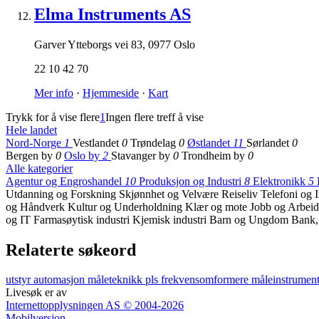
Elma Instruments AS
Garver Ytteborgs vei 83
,
0977 Oslo
22 10 42 70
Mer info
·
Hjemmeside
·
Kart
Trykk for å vise flere
1
Ingen flere treff å vise
Hele landet
Nord-Norge
1
Vestlandet
0
Trøndelag
0
Østlandet
11
Sørlandet
0
Bergen by
0
Oslo by
2
Stavanger by
0
Trondheim by
0
Alle kategorier
Agentur og Engroshandel
10
Produksjon og Industri
8
Elektronikk
5
Utdanning og Forskning
Skjønnhet og Velvære
Reiseliv
Telefoni og I
og Håndverk
Kultur og Underholdning
Klær og mote
Jobb og Arbei
og IT
Farmasøytisk industri
Kjemisk industri
Barn og Ungdom
Bank,
Relaterte søkeord
utstyr
automasjon
måleteknikk
pls
frekvensomformere
måleinstrumen
Livesøk er av
Internettopplysningen AS © 2004-2026
Mobilversjon