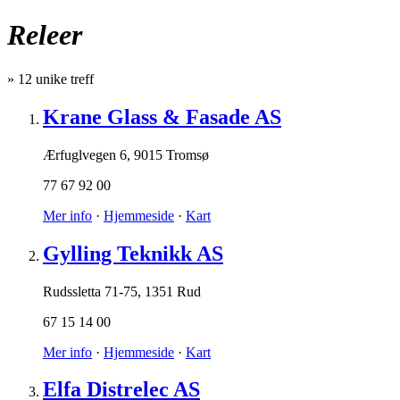
Releer
»
12
unike treff
Krane Glass & Fasade AS
Ærfuglvegen 6
,
9015 Tromsø
77 67 92 00
Mer info
·
Hjemmeside
·
Kart
Gylling Teknikk AS
Rudssletta 71-75
,
1351 Rud
67 15 14 00
Mer info
·
Hjemmeside
·
Kart
Elfa Distrelec AS