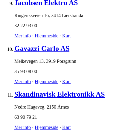
Jacobsen Elektro AS
Ringeriksveien 16
,
3414 Lierstranda
32 22 93 00
Mer info
·
Hjemmeside
·
Kart
Gavazzi Carlo AS
Melkevegen 13
,
3919 Porsgrunn
35 93 08 00
Mer info
·
Hjemmeside
·
Kart
Skandinavisk Elektronikk AS
Nedre Hagaveg
,
2150 Årnes
63 90 79 21
Mer info
·
Hjemmeside
·
Kart