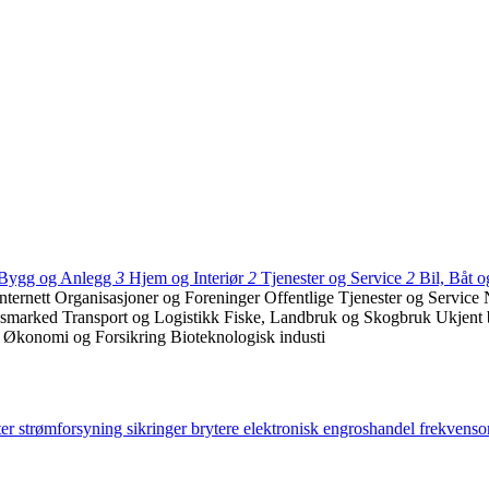
Bygg og Anlegg
3
Hjem og Interiør
2
Tjenester og Service
2
Bil, Båt
nternett
Organisasjoner og Foreninger
Offentlige Tjenester og Service
dsmarked
Transport og Logistikk
Fiske, Landbruk og Skogbruk
Ukjent 
 Økonomi og Forsikring
Bioteknologisk industi
ter
strømforsyning
sikringer
brytere
elektronisk
engroshandel
frekvens