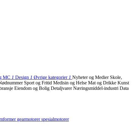
 og MC
1
Design
1
Øvrige kategorier
1
Nyheter og Medier
Skole,
Nødnummer
Sport og Fritid
Medisin og Helse
Mat og Drikke
Kunst
bransje
Eiendom og Bolig
Detaljvarer
Næringsmiddel-industri
Data
omformer
gearmotorer
spesialmotorer