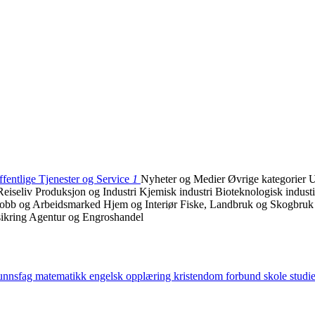
fentlige Tjenester og Service
1
Nyheter og Medier
Øvrige kategorier
U
Reiseliv
Produksjon og Industri
Kjemisk industri
Bioteknologisk indust
Jobb og Arbeidsmarked
Hjem og Interiør
Fiske, Landbruk og Skogbru
ikring
Agentur og Engroshandel
unnsfag
matematikk
engelsk
opplæring
kristendom
forbund
skole
studi