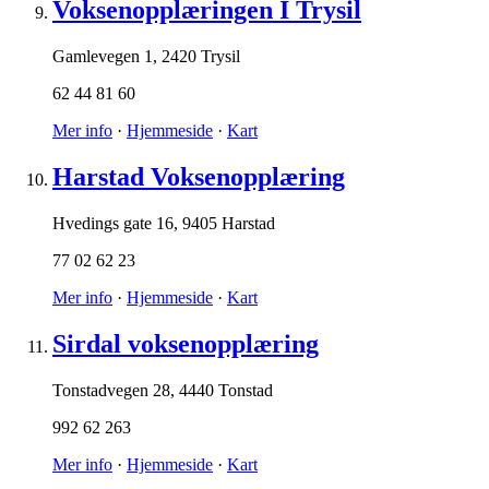
Voksenopplæringen I Trysil
Gamlevegen 1
,
2420 Trysil
62 44 81 60
Mer info
·
Hjemmeside
·
Kart
Harstad Voksenopplæring
Hvedings gate 16
,
9405 Harstad
77 02 62 23
Mer info
·
Hjemmeside
·
Kart
Sirdal voksenopplæring
Tonstadvegen 28
,
4440 Tonstad
992 62 263
Mer info
·
Hjemmeside
·
Kart