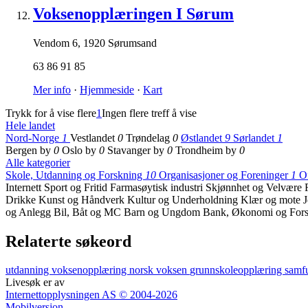
Voksenopplæringen I Sørum
Vendom 6
,
1920 Sørumsand
63 86 91 85
Mer info
·
Hjemmeside
·
Kart
Trykk for å vise flere
1
Ingen flere treff å vise
Hele landet
Nord-Norge
1
Vestlandet
0
Trøndelag
0
Østlandet
9
Sørlandet
1
Bergen by
0
Oslo by
0
Stavanger by
0
Trondheim by
0
Alle kategorier
Skole, Utdanning og Forskning
10
Organisasjoner og Foreninger
1
Of
Internett
Sport og Fritid
Farmasøytisk industri
Skjønnhet og Velvære
Drikke
Kunst og Håndverk
Kultur og Underholdning
Klær og mote
og Anlegg
Bil, Båt og MC
Barn og Ungdom
Bank, Økonomi og Fors
Relaterte søkeord
utdanning
voksenopplæring
norsk
voksen
grunnskoleopplæring
samf
Livesøk er av
Internettopplysningen AS © 2004-2026
Mobilversjon