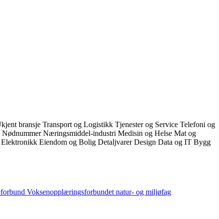
kjent bransje
Transport og Logistikk
Tjenester og Service
Telefoni og
i
Nødnummer
Næringsmiddel-industri
Medisin og Helse
Mat og
k
Elektronikk
Eiendom og Bolig
Detaljvarer
Design
Data og IT
Bygg
eforbund
Voksenopplæringsforbundet
natur- og miljøfag