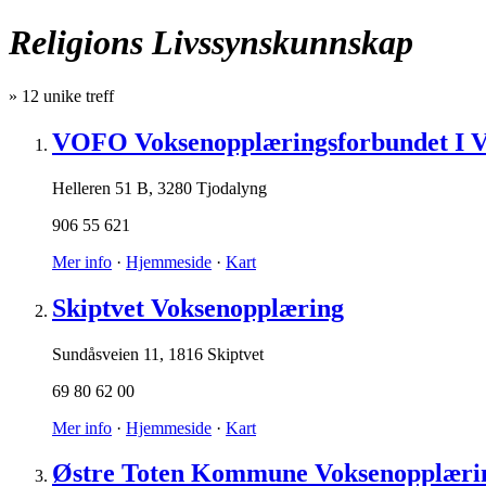
Religions Livssynskunnskap
»
12
unike treff
VOFO Voksenopplæringsforbundet I Ve
Helleren 51 B
,
3280 Tjodalyng
906 55 621
Mer info
·
Hjemmeside
·
Kart
Skiptvet Voksenopplæring
Sundåsveien 11
,
1816 Skiptvet
69 80 62 00
Mer info
·
Hjemmeside
·
Kart
Østre Toten Kommune Voksenopplæri