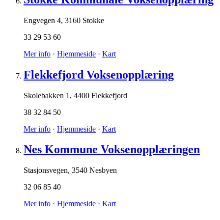
Engvegen 4
,
3160 Stokke
33 29 53 60
Mer info
·
Hjemmeside
·
Kart
Flekkefjord Voksenopplæring
Skolebakken 1
,
4400 Flekkefjord
38 32 84 50
Mer info
·
Hjemmeside
·
Kart
Nes Kommune Voksenopplæringen
Stasjonsvegen
,
3540 Nesbyen
32 06 85 40
Mer info
·
Hjemmeside
·
Kart