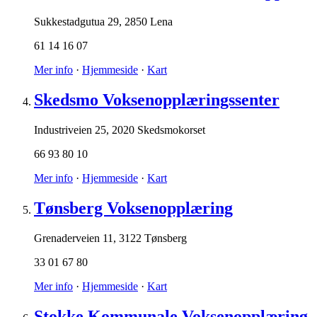
Sukkestadgutua 29
,
2850 Lena
61 14 16 07
Mer info
·
Hjemmeside
·
Kart
Skedsmo Voksenopplæringssenter
Industriveien 25
,
2020 Skedsmokorset
66 93 80 10
Mer info
·
Hjemmeside
·
Kart
Tønsberg Voksenopplæring
Grenaderveien 11
,
3122 Tønsberg
33 01 67 80
Mer info
·
Hjemmeside
·
Kart
Stokke Kommunale Voksenopplæring