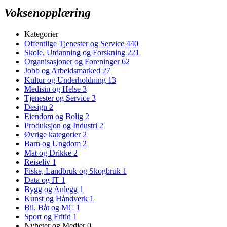
Voksenopplæring
Kategorier
Offentlige Tjenester og Service
440
Skole, Utdanning og Forskning
221
Organisasjoner og Foreninger
62
Jobb og Arbeidsmarked
27
Kultur og Underholdning
13
Medisin og Helse
3
Tjenester og Service
3
Design
2
Eiendom og Bolig
2
Produksjon og Industri
2
Øvrige kategorier
2
Barn og Ungdom
2
Mat og Drikke
2
Reiseliv
1
Fiske, Landbruk og Skogbruk
1
Data og IT
1
Bygg og Anlegg
1
Kunst og Håndverk
1
Bil, Båt og MC
1
Sport og Fritid
1
Nyheter og Medier
0