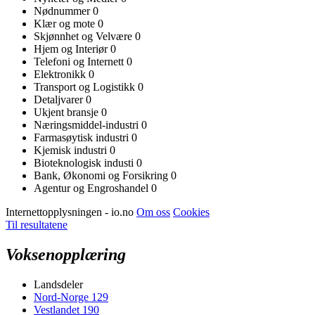
Nødnummer
0
Klær og mote
0
Skjønnhet og Velvære
0
Hjem og Interiør
0
Telefoni og Internett
0
Elektronikk
0
Transport og Logistikk
0
Detaljvarer
0
Ukjent bransje
0
Næringsmiddel-industri
0
Farmasøytisk industri
0
Kjemisk industri
0
Bioteknologisk industi
0
Bank, Økonomi og Forsikring
0
Agentur og Engroshandel
0
Internettopplysningen - io.no
Om oss
Cookies
Til resultatene
Voksenopplæring
Landsdeler
Nord-Norge
129
Vestlandet
190