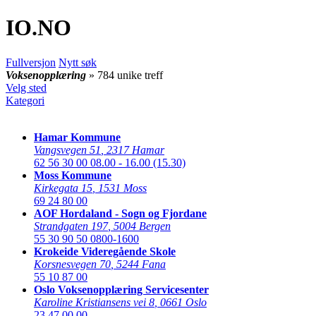
IO
.NO
Fullversjon
Nytt søk
Voksenopplæring
» 784 unike treff
Velg sted
Kategori
Hamar Kommune
Vangsvegen 51
,
2317 Hamar
62 56 30 00
08.00 - 16.00 (15.30)
Moss Kommune
Kirkegata 15
,
1531 Moss
69 24 80 00
AOF Hordaland - Sogn og Fjordane
Strandgaten 197
,
5004 Bergen
55 30 90 50
0800-1600
Krokeide Videregående Skole
Korsnesvegen 70
,
5244 Fana
55 10 87 00
Oslo Voksenopplæring Servicesenter
Karoline Kristiansens vei 8
,
0661 Oslo
23 47 00 00