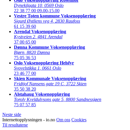
Oslo Voksenopplæring Rosenhof
Dynekilgata 10
,
0569 Oslo
22 38 77 00
09.00-15.00
Vestre Toten kommune Voksenopplæring
Sigurd Østliens veg 4
,
2830 Raufoss
61 15 39 60
Arendal Voksenopplæring
Kystveien 2
,
4841 Arendal
37 00 65 00
Dønna Kommune Voksenopplæring
Bjørn
,
8820 Dønna
75 05 36 53
Oslo Voksenopplæring Helsfyr
Svovelstikka 1
,
0661 Oslo
23 46 77 00
Skien Kommunale Voksenopplæring
Fridtjof Nansens gate 19 C
,
3722 Skien
35 50 38 20
Alstahaug Voksenopplæring
Torolv Kveldulvsons gate 5
,
8800 Sandnessjøen
75 07 57 85
Neste side
Internettopplysningen - io.no
Om oss
Cookies
Til resultatene