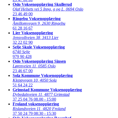
Oslo Voksenopplæring Skullerud
Olaf Helsets vei 5 Inng. g og L
,
0694 Oslo
23 46 49 00
Ringebu Voksenopplæring
Åmillomvegen 9
,
2630 Ringebu
61 28 16 67
Lier Voksenopplæring
Jensvollveien 38
,
3413 Lier
32 22 02 90
Selje Skule Voksenopplæring
6740 Selje
979 90 428
Oslo Voksenopplæring Sinsen
Lørenveien 11
,
0585 Oslo
23 46 67 00
Sola Kommune Voksenopplæring
Kleppvegen 10
,
4050 Sola
51 64 24 22
Grimstad Kommune Voksenopplæring
Dybedalsveien 11
,
4877 Grimstad
37 25 04 76
08.00 - 15:00
Froland voksenopplæring
Rislandsveien 11
,
4820 Froland
37 50 24 79
08:30 - 15:30