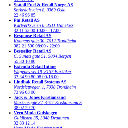
Statoil Fuel & Retail Norge AS
Sørkedalsveien 8
,
0369 Oslo
22 46 96 85
Pm Retail AS
Kartverksveien 6
,
3511 Hønefoss
32 11 52 00
10:00 - 17:00
Response Retail AS
Kongens gate 30
,
7012 Trondheim
982 21 590
08:00 - 22:00
Bestseller Retail AS
C. Sundts gate 51
,
5004 Bergen
55 30 10 80
Extenda Retail Intime
Wirgenes vei 19
,
3157 Barkåker
33 34 90 80
08.00-16.00
Lindbak Retail Systems AS
Nordslettvegen 1
,
7038 Trondheim
73 96 08 00
Jack & Jones Kristiansand
Markensgate 37
,
4611 Kristiansand S
38 02 29 70
Vero Moda Gulskogen
Guldlisten 35
,
3048 Drammen
32 83 12 14