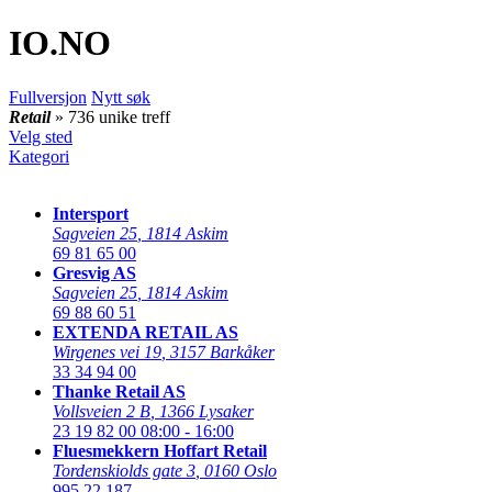
IO
.NO
Fullversjon
Nytt søk
Retail
» 736 unike treff
Velg sted
Kategori
Intersport
Sagveien 25
,
1814 Askim
69 81 65 00
Gresvig AS
Sagveien 25
,
1814 Askim
69 88 60 51
EXTENDA RETAIL AS
Wirgenes vei 19
,
3157 Barkåker
33 34 94 00
Thanke Retail AS
Vollsveien 2 B
,
1366 Lysaker
23 19 82 00
08:00 - 16:00
Fluesmekkern Hoffart Retail
Tordenskiolds gate 3
,
0160 Oslo
995 22 187