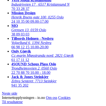
Vero Moda Kristiansund
Industriveien 17
,
6517 Kristiansund N
70 33 28 37
Mission Design
Henrik Ibsens gate 100
,
0255 Oslo
24 10 35 00
09.00-17.00
MQ
Grensen 13
,
0159 Oslo
38 09 03 03
Tilbords Holmen - Nesbru
Volgellund 6
,
1394 Nesbru
66 98 12 15
10.00-20.00
Only Gjøvik
Cc-martn Mjøsstranda nord
,
2821 Gjøvik
61 17 11 12
4SOUND Schous Plass Oslo
Trondheimsveien 2
,
0560 Oslo
22 70 88 70
10.00 - 18.00
Jack & Jones Steinkjer
Zebra Senteret
,
7713 Steinkjer
941 35 202
Neste side
Internettopplysningen - io.no
Om oss
Cookies
Til resultatene