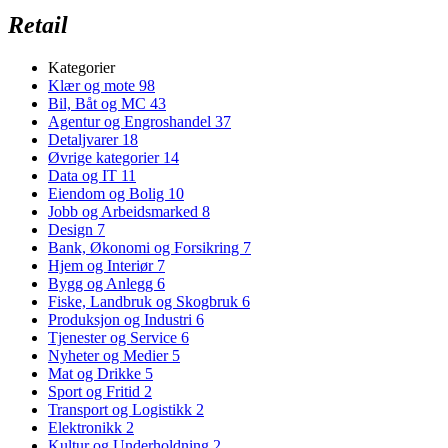
Retail
Kategorier
Klær og mote
98
Bil, Båt og MC
43
Agentur og Engroshandel
37
Detaljvarer
18
Øvrige kategorier
14
Data og IT
11
Eiendom og Bolig
10
Jobb og Arbeidsmarked
8
Design
7
Bank, Økonomi og Forsikring
7
Hjem og Interiør
7
Bygg og Anlegg
6
Fiske, Landbruk og Skogbruk
6
Produksjon og Industri
6
Tjenester og Service
6
Nyheter og Medier
5
Mat og Drikke
5
Sport og Fritid
2
Transport og Logistikk
2
Elektronikk
2
Kultur og Underholdning
2