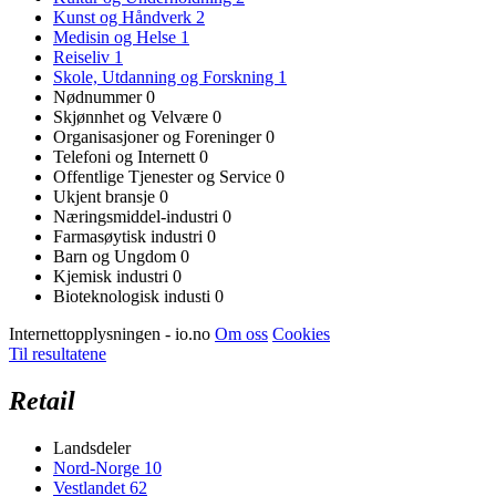
Kunst og Håndverk
2
Medisin og Helse
1
Reiseliv
1
Skole, Utdanning og Forskning
1
Nødnummer
0
Skjønnhet og Velvære
0
Organisasjoner og Foreninger
0
Telefoni og Internett
0
Offentlige Tjenester og Service
0
Ukjent bransje
0
Næringsmiddel-industri
0
Farmasøytisk industri
0
Barn og Ungdom
0
Kjemisk industri
0
Bioteknologisk industi
0
Internettopplysningen - io.no
Om oss
Cookies
Til resultatene
Retail
Landsdeler
Nord-Norge
10
Vestlandet
62