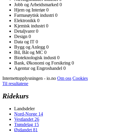
Jobb og Arbeidsmarked
0
Hjem og Interiør
0
Farmasøytisk industri
0
Elektronikk
0
Kjemisk industri
0
Detaljvarer
0
Design
0
Data og IT
0
Bygg og Anlegg
0
Bil, Båt og MC
0
Bioteknologisk industi
0
Bank, Økonomi og Forsikring
0
Agentur og Engroshandel
0
Internettopplysningen - io.no
Om oss
Cookies
Til resultatene
Ridekurs
Landsdeler
Nord-Norge
14
Vestlandet
26
Trøndelag
15
Østlandet
81