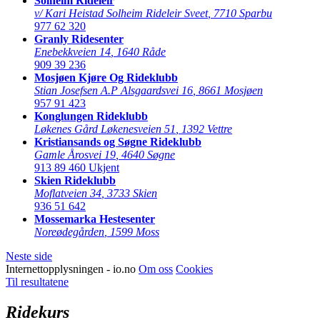
Solheim Rideleir
v/ Kari Heistad Solheim Rideleir Sveet
,
7710 Sparbu
977 62 320
Granly Ridesenter
Enebekkveien 14
,
1640 Råde
909 39 236
Mosjøen Kjøre Og Rideklubb
Stian Josefsen A.P Alsgaardsvei 16
,
8661 Mosjøen
957 91 423
Konglungen Rideklubb
Løkenes Gård Løkenesveien 51
,
1392 Vettre
Kristiansands og Søgne Rideklubb
Gamle Årosvei 19
,
4640 Søgne
913 89 460
Ukjent
Skien Rideklubb
Moflatveien 34
,
3733 Skien
936 51 642
Mossemarka Hestesenter
Noreødegården
,
1599 Moss
Neste side
Internettopplysningen - io.no
Om oss
Cookies
Til resultatene
Ridekurs