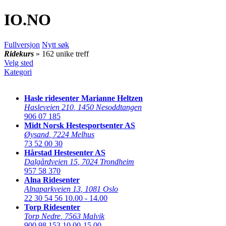
IO
.NO
Fullversjon
Nytt søk
Ridekurs
» 162 unike treff
Velg sted
Kategori
Hasle ridesenter Marianne Heltzen
Hasleveien 210
,
1450 Nesoddtangen
906 07 185
Midt Norsk Hestesportsenter AS
Øysand
,
7224 Melhus
73 52 00 30
Hårstad Hestesenter AS
Dalgårdveien 15
,
7024 Trondheim
957 58 370
Alna Ridesenter
Alnaparkveien 13
,
1081 Oslo
22 30 54 56
10.00 - 14.00
Torp Ridesenter
Torp Nedre
,
7563 Malvik
900 98 153
10.00-15.00