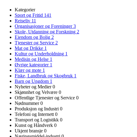
Kategorier
Sport og Fritid
141
Reiseliv
11
Organisasjoner og Foreninger
3
Skole, Utdanning og Forskning
2
Eiendom og Bolig
2
Tjenester og Service
2
Mat og Drikke
1
Kultur og Underholdning
1
Medisin og Helse
1
Øvrige kategorier
1
Klær og mote
1
Fiske, Landbruk og Skogbruk
1
Barn og Ungdom
1
Nyheter og Medier
0
Skjønnhet og Velvære
0
Offentlige Tjenester og Service
0
Nødnummer
0
Produksjon og Industri
0
Telefoni og Internett
0
Transport og Logistikk
0
Kunst og Håndverk
0
Ukjent bransje
0
Næringsmiddel-industri
0