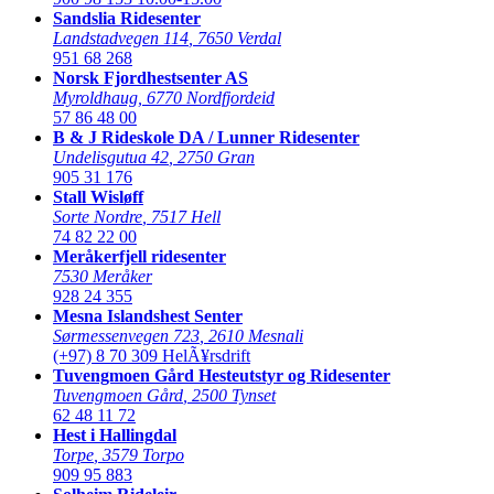
Sandslia Ridesenter
Landstadvegen 114
,
7650 Verdal
951 68 268
Norsk Fjordhestsenter AS
Myroldhaug
,
6770 Nordfjordeid
57 86 48 00
B & J Rideskole DA / Lunner Ridesenter
Undelisgutua 42
,
2750 Gran
905 31 176
Stall Wisløff
Sorte Nordre
,
7517 Hell
74 82 22 00
Meråkerfjell ridesenter
7530 Meråker
928 24 355
Mesna Islandshest Senter
Sørmessenvegen 723
,
2610 Mesnali
(+97) 8 70 309
HelÃ¥rsdrift
Tuvengmoen Gård Hesteutstyr og Ridesenter
Tuvengmoen Gård
,
2500 Tynset
62 48 11 72
Hest i Hallingdal
Torpe
,
3579 Torpo
909 95 883