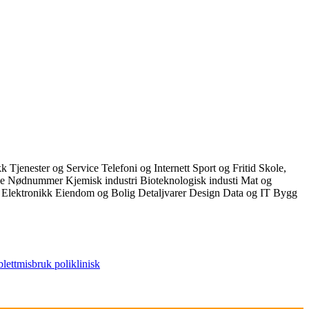
ikk
Tjenester og Service
Telefoni og Internett
Sport og Fritid
Skole,
ce
Nødnummer
Kjemisk industri
Bioteknologisk industi
Mat og
k
Elektronikk
Eiendom og Bolig
Detaljvarer
Design
Data og IT
Bygg
blettmisbruk
poliklinisk