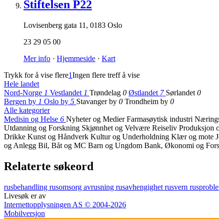
Stiftelsen P22
Lovisenberg gata 11
,
0183 Oslo
23 29 05 00
Mer info
·
Hjemmeside
·
Kart
Trykk for å vise flere
1
Ingen flere treff å vise
Hele landet
Nord-Norge
1
Vestlandet
1
Trøndelag
0
Østlandet
7
Sørlandet
0
Bergen by
1
Oslo by
5
Stavanger by
0
Trondheim by
0
Alle kategorier
Medisin og Helse
6
Nyheter og Medier
Farmasøytisk industri
Nærings
Utdanning og Forskning
Skjønnhet og Velvære
Reiseliv
Produksjon o
Drikke
Kunst og Håndverk
Kultur og Underholdning
Klær og mote
og Anlegg
Bil, Båt og MC
Barn og Ungdom
Bank, Økonomi og Fors
Relaterte søkeord
rusbehandling
rusomsorg
avrusning
rusavhengighet
rusvern
rusprobl
Livesøk er av
Internettopplysningen AS © 2004-2026
Mobilversjon