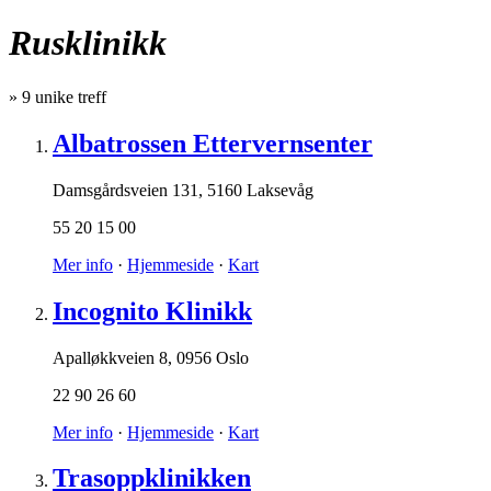
Rusklinikk
»
9
unike treff
Albatrossen Ettervernsenter
Damsgårdsveien 131
,
5160 Laksevåg
55 20 15 00
Mer info
·
Hjemmeside
·
Kart
Incognito Klinikk
Apalløkkveien 8
,
0956 Oslo
22 90 26 60
Mer info
·
Hjemmeside
·
Kart
Trasoppklinikken