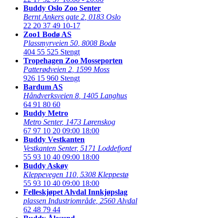
Buddy Oslo Zoo Senter
Bernt Ankers gate 2
,
0183 Oslo
22 20 37 49
10-17
Zoo1 Bodø AS
Plassmyrveien 50
,
8008 Bodø
404 55 525
Stengt
Tropehagen Zoo Mosseporten
Patterødveien 2
,
1599 Moss
926 15 960
Stengt
Bardum AS
Håndverksveien 8
,
1405 Langhus
64 91 80 60
Buddy Metro
Metro Senter
,
1473 Lørenskog
67 97 10 20
09:00 18:00
Buddy Vestkanten
Vestkanten Senter
,
5171 Loddefjord
55 93 10 40
09:00 18:00
Buddy Askøy
Kleppevegen 110
,
5308 Kleppestø
55 93 10 40
09:00 18:00
Felleskjøpet Alvdal Innkjøpslag
plassen Industriområde
,
2560 Alvdal
62 48 79 44