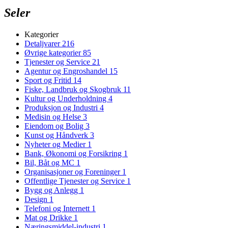
Seler
Kategorier
Detaljvarer
216
Øvrige kategorier
85
Tjenester og Service
21
Agentur og Engroshandel
15
Sport og Fritid
14
Fiske, Landbruk og Skogbruk
11
Kultur og Underholdning
4
Produksjon og Industri
4
Medisin og Helse
3
Eiendom og Bolig
3
Kunst og Håndverk
3
Nyheter og Medier
1
Bank, Økonomi og Forsikring
1
Bil, Båt og MC
1
Organisasjoner og Foreninger
1
Offentlige Tjenester og Service
1
Bygg og Anlegg
1
Design
1
Telefoni og Internett
1
Mat og Drikke
1
Næringsmiddel-industri
1