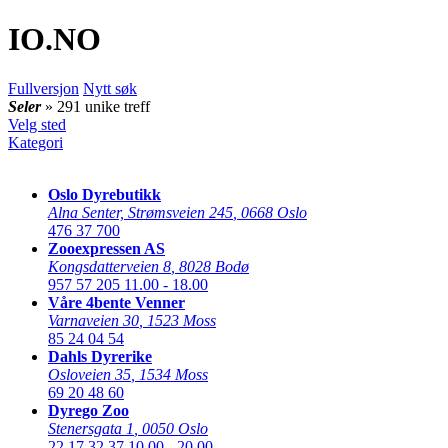
IO
.NO
Fullversjon
Nytt søk
Seler
» 291 unike treff
Velg sted
Kategori
Oslo Dyrebutikk
Alna Senter, Strømsveien 245
,
0668 Oslo
476 37 700
Zooexpressen AS
Kongsdatterveien 8
,
8028 Bodø
957 57 205
11.00 - 18.00
Våre 4bente Venner
Varnaveien 30
,
1523 Moss
85 24 04 54
Dahls Dyrerike
Osloveien 35
,
1534 Moss
69 20 48 60
Dyrego Zoo
Stenersgata 1
,
0050 Oslo
22 17 32 37
10.00 - 20.00