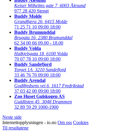
Buddy Ålesund
Keiser Wilhelms gate 7
,
6003 Ålesund
977 28 420
Stengt
Buddy Molde
Grandfjæra 26
,
6415 Molde
71 25 71 10
09:00 18:00
Buddy Brumunddal
Brugata 16
,
2380 Brumunddal
62 34 00 66
09.00 - 18.00
Buddy Volda
Halkjelsgata 18
,
6100 Volda
70 07 78 10
09:00 18:00
Buddy Sandefjord
Torget 1A
,
3210 Sandefjord
33 46 76 70
09:00 18:00
Buddy Arendal
Godtfredsens vei 6
,
1617 Fredrikstad
37 03 42 00
09:00 18:00
Zoo Huset Gulskogen AS
Guldlisten 45
,
3048 Drammen
32 89 59 29
1000-1900
Neste side
Internettopplysningen - io.no
Om oss
Cookies
Til resultatene