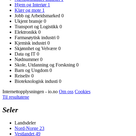
Hjem og Interiør
1
Klær og mote
1
Jobb og Arbeidsmarked
0
Ukjent bransje
0
Transport og Logistikk
0
Elektronikk
0
Farmasøytisk industri
0
Kjemisk industri
0
Skjønnhet og Velvære
0
Data og IT
0
Nødnummer
0
Skole, Utdanning og Forskning
0
Barn og Ungdom
0
Reiseliv
0
Bioteknologisk industi
0
Internettopplysningen - io.no
Om oss
Cookies
Til resultatene
Seler
Landsdeler
Nord-Norge
23
Vestlandet
49