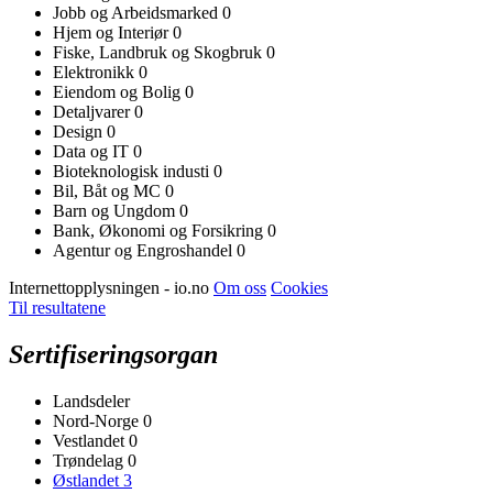
Jobb og Arbeidsmarked
0
Hjem og Interiør
0
Fiske, Landbruk og Skogbruk
0
Elektronikk
0
Eiendom og Bolig
0
Detaljvarer
0
Design
0
Data og IT
0
Bioteknologisk industi
0
Bil, Båt og MC
0
Barn og Ungdom
0
Bank, Økonomi og Forsikring
0
Agentur og Engroshandel
0
Internettopplysningen - io.no
Om oss
Cookies
Til resultatene
Sertifiseringsorgan
Landsdeler
Nord-Norge
0
Vestlandet
0
Trøndelag
0
Østlandet
3