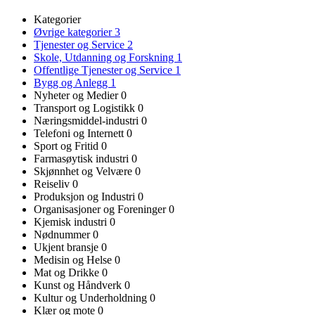
Kategorier
Øvrige kategorier
3
Tjenester og Service
2
Skole, Utdanning og Forskning
1
Offentlige Tjenester og Service
1
Bygg og Anlegg
1
Nyheter og Medier
0
Transport og Logistikk
0
Næringsmiddel-industri
0
Telefoni og Internett
0
Sport og Fritid
0
Farmasøytisk industri
0
Skjønnhet og Velvære
0
Reiseliv
0
Produksjon og Industri
0
Organisasjoner og Foreninger
0
Kjemisk industri
0
Nødnummer
0
Ukjent bransje
0
Medisin og Helse
0
Mat og Drikke
0
Kunst og Håndverk
0
Kultur og Underholdning
0
Klær og mote
0