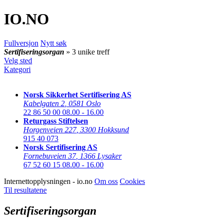
IO
.NO
Fullversjon
Nytt søk
Sertifiseringsorgan
» 3 unike treff
Velg sted
Kategori
Norsk Sikkerhet Sertifisering AS
Kabelgaten 2
,
0581 Oslo
22 86 50 00
08.00 - 16.00
Returgass Stiftelsen
Horgenveien 227
,
3300 Hokksund
915 40 073
Norsk Sertifisering AS
Fornebuveien 37
,
1366 Lysaker
67 52 60 15
08.00 - 16.00
Internettopplysningen - io.no
Om oss
Cookies
Til resultatene
Sertifiseringsorgan