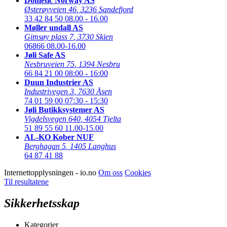
Dometic Norway AS
Østerøyveien 46
,
3236 Sandefjord
33 42 84 50
08.00 - 16.00
Møller undall AS
Gimsøy plass 7
,
3730 Skien
06866
08.00-16.00
Jøli Safe AS
Nesbruveien 75
,
1394 Nesbru
66 84 21 00
08:00 - 16:00
Duun Industrier AS
Industrivegen 3
,
7630 Åsen
74 01 59 00
07:30 - 15:30
Jøli Butikksystemer AS
Vigdelsvegen 640
,
4054 Tjelta
51 89 55 60
11.00-15.00
AL-KO Kober NUF
Berghagan 5
,
1405 Langhus
64 87 41 88
Internettopplysningen - io.no
Om oss
Cookies
Til resultatene
Sikkerhetsskap
Kategorier