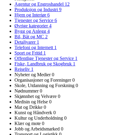
Agentur og Engroshandel
12
Produksjon og Industri
9
Hjem og Interiør
6
Tjenester og Service
6
Øvrige kategorier
4
Bygg og Anlegg
4
Bil, Båt og MC
2
Detaljvarer
1
Telefoni og Internett
1
Sport og Fritid
1
Offentlige Tjenester og Service
1
Fiske, Landbruk og Skogbruk
1
Reiseliv
1
Nyheter og Medier
0
Organisasjoner og Foreninger
0
Skole, Utdanning og Forskning
0
Nødnummer
0
Skjønnhet og Velvære
0
Medisin og Helse
0
Mat og Drikke
0
Kunst og Håndverk
0
Kultur og Underholdning
0
Klær og mote
0
Jobb og Arbeidsmarked
0
Transport og Logistikk
0