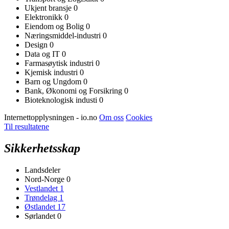
Ukjent bransje
0
Elektronikk
0
Eiendom og Bolig
0
Næringsmiddel-industri
0
Design
0
Data og IT
0
Farmasøytisk industri
0
Kjemisk industri
0
Barn og Ungdom
0
Bank, Økonomi og Forsikring
0
Bioteknologisk industi
0
Internettopplysningen - io.no
Om oss
Cookies
Til resultatene
Sikkerhetsskap
Landsdeler
Nord-Norge
0
Vestlandet
1
Trøndelag
1
Østlandet
17
Sørlandet
0