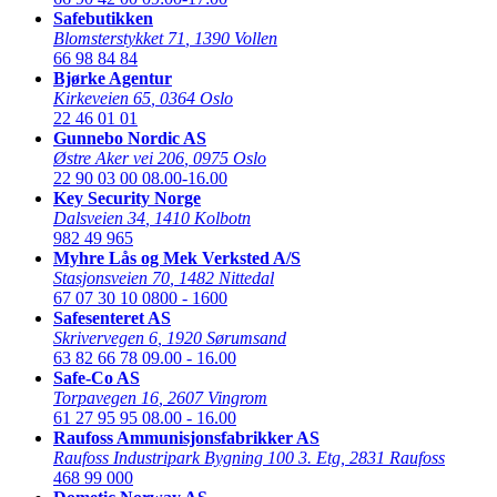
Safebutikken
Blomsterstykket 71
,
1390 Vollen
66 98 84 84
Bjørke Agentur
Kirkeveien 65
,
0364 Oslo
22 46 01 01
Gunnebo Nordic AS
Østre Aker vei 206
,
0975 Oslo
22 90 03 00
08.00-16.00
Key Security Norge
Dalsveien 34
,
1410 Kolbotn
982 49 965
Myhre Lås og Mek Verksted A/S
Stasjonsveien 70
,
1482 Nittedal
67 07 30 10
0800 - 1600
Safesenteret AS
Skrivervegen 6
,
1920 Sørumsand
63 82 66 78
09.00 - 16.00
Safe-Co AS
Torpavegen 16
,
2607 Vingrom
61 27 95 95
08.00 - 16.00
Raufoss Ammunisjonsfabrikker AS
Raufoss Industripark Bygning 100 3. Etg
,
2831 Raufoss
468 99 000