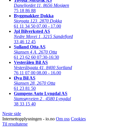
Toyota Nordvik AS
Daneljordet 11
,
8656 Mosjøen
75 18 86 88
Byggmakker Dokka
Storgata 123
,
2870 Dokka
61 11 34 50
07.00 - 17.00
Jpl Bilverksted AS
Nedre Movei 1
,
3215 Sandefjord
33 46 12 45
Sulland Otta AS
Skansen 4 A
,
2670 Otta
61 23 62 60
07:30-16:30
Vesterålen Bil AS
Vesterålsgata 41
,
8400 Sortland
76 11 07 00
08.00 - 16.00
Øya Bil AS
Skansen 28
,
2670 Otta
61 23 81 50
Gumpens Auto Lyngdal AS
Stamsøyveien 2
,
4580 Lyngdal
38 33 15 40
Neste side
Internettopplysningen - io.no
Om oss
Cookies
Til resultatene