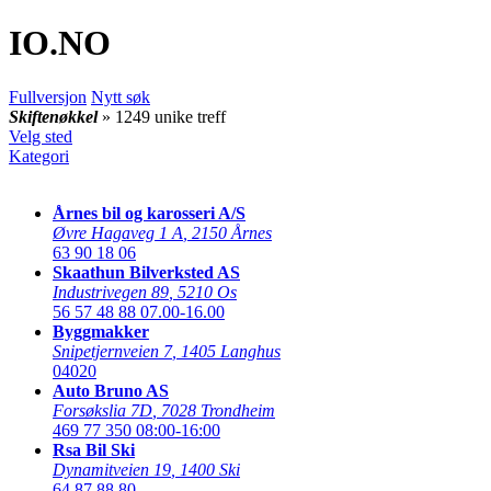
IO
.NO
Fullversjon
Nytt søk
Skiftenøkkel
» 1249 unike treff
Velg sted
Kategori
Årnes bil og karosseri A/S
Øvre Hagaveg 1 A
,
2150 Årnes
63 90 18 06
Skaathun Bilverksted AS
Industrivegen 89
,
5210 Os
56 57 48 88
07.00-16.00
Byggmakker
Snipetjernveien 7
,
1405 Langhus
04020
Auto Bruno AS
Forsøkslia 7D
,
7028 Trondheim
469 77 350
08:00-16:00
Rsa Bil Ski
Dynamitveien 19
,
1400 Ski
64 87 88 80