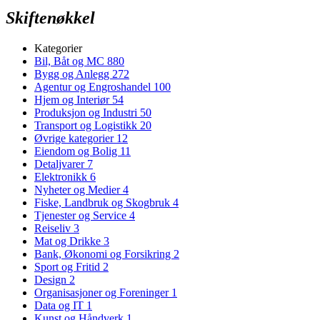
Skiftenøkkel
Kategorier
Bil, Båt og MC
880
Bygg og Anlegg
272
Agentur og Engroshandel
100
Hjem og Interiør
54
Produksjon og Industri
50
Transport og Logistikk
20
Øvrige kategorier
12
Eiendom og Bolig
11
Detaljvarer
7
Elektronikk
6
Nyheter og Medier
4
Fiske, Landbruk og Skogbruk
4
Tjenester og Service
4
Reiseliv
3
Mat og Drikke
3
Bank, Økonomi og Forsikring
2
Sport og Fritid
2
Design
2
Organisasjoner og Foreninger
1
Data og IT
1
Kunst og Håndverk
1