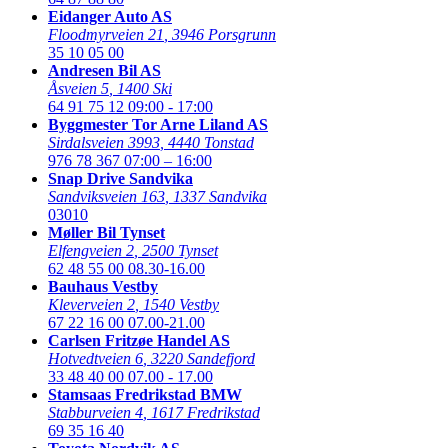
Eidanger Auto AS
Floodmyrveien 21
,
3946 Porsgrunn
35 10 05 00
Andresen Bil AS
Åsveien 5
,
1400 Ski
64 91 75 12
09:00 - 17:00
Byggmester Tor Arne Liland AS
Sirdalsveien 3993
,
4440 Tonstad
976 78 367
07:00 – 16:00
Snap Drive Sandvika
Sandviksveien 163
,
1337 Sandvika
03010
Møller Bil Tynset
Elfengveien 2
,
2500 Tynset
62 48 55 00
08.30-16.00
Bauhaus Vestby
Kleverveien 2
,
1540 Vestby
67 22 16 00
07.00-21.00
Carlsen Fritzøe Handel AS
Hotvedtveien 6
,
3220 Sandefjord
33 48 40 00
07.00 - 17.00
Stamsaas Fredrikstad BMW
Stabburveien 4
,
1617 Fredrikstad
69 35 16 40