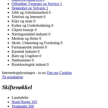
Offentlige Tjenester og Service
1
Skjønnhet og Velvære
1
Jobb og Arbeidsmarked
0
Telefoni og Internett
0
Klær og mote
0
Kultur og Underholdning
0
Ukjent bransje
0
Næringsmiddel-industri
0
Medisin og Helse
0
Skole, Utdanning og Forskning
0
Farmasøytisk industri
0
Kjemisk industri
0
Barn og Ungdom
0
Nødnummer
0
Bioteknologisk industi
0
Internettopplysningen - io.no
Om oss
Cookies
Til resultatene
Skiftenøkkel
Landsdeler
Nord-Norge
105
Vestlandet
260