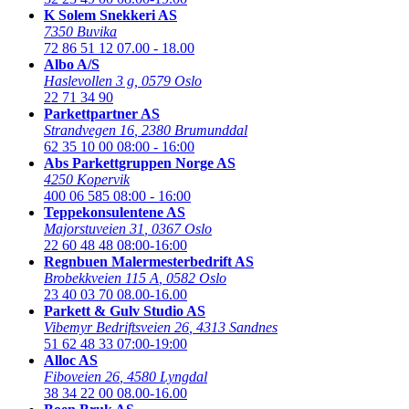
K Solem Snekkeri AS
7350 Buvika
72 86 51 12
07.00 - 18.00
Albo A/S
Haslevollen 3 g
,
0579 Oslo
22 71 34 90
Parkettpartner AS
Strandvegen 16
,
2380 Brumunddal
62 35 10 00
08:00 - 16:00
Abs Parkettgruppen Norge AS
4250 Kopervik
400 06 585
08:00 - 16:00
Teppekonsulentene AS
Majorstuveien 31
,
0367 Oslo
22 60 48 48
08:00-16:00
Regnbuen Malermesterbedrift AS
Brobekkveien 115 A
,
0582 Oslo
23 40 03 70
08.00-16.00
Parkett & Gulv Studio AS
Vibemyr Bedriftsveien 26
,
4313 Sandnes
51 62 48 33
07:00-19:00
Alloc AS
Fiboveien 26
,
4580 Lyngdal
38 34 22 00
08.00-16.00