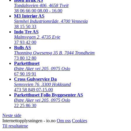
Boen Bruk AS
Topdalsveien 406
,
4658 Tveit
38 06 66 00
08.00 - 16.00
M3 Interiør AS
Stemhei Industriområde
,
4700 Vennesla
38 15 50 33
Indo Tre AS
Malmvegen 2
,
4735 Evje
37 93 42 00
Bulls AS
Thonning Owesensg 35 B
,
7044 Trondheim
73 80 12 80
Parketthuset
Østre Aker vei 205
,
0975 Oslo
67 90 19 91
Cross Gulvservice Da
Semsveien 76
,
3300 Hokksund
473 58 849
07-15.00
Parketthuset Follo Byggesenter AS
Østre Aker vei 205
,
0975 Oslo
22 25 86 30
Neste side
Internettopplysningen - io.no
Om oss
Cookies
Til resultatene