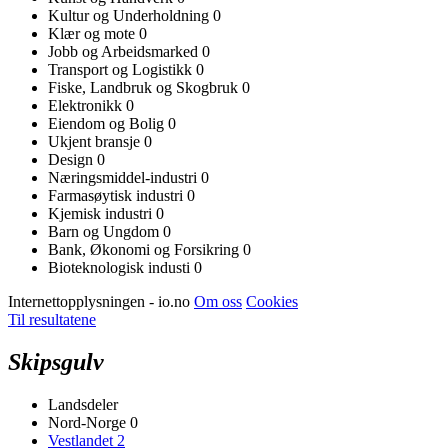
Kultur og Underholdning
0
Klær og mote
0
Jobb og Arbeidsmarked
0
Transport og Logistikk
0
Fiske, Landbruk og Skogbruk
0
Elektronikk
0
Eiendom og Bolig
0
Ukjent bransje
0
Design
0
Næringsmiddel-industri
0
Farmasøytisk industri
0
Kjemisk industri
0
Barn og Ungdom
0
Bank, Økonomi og Forsikring
0
Bioteknologisk industi
0
Internettopplysningen - io.no
Om oss
Cookies
Til resultatene
Skipsgulv
Landsdeler
Nord-Norge
0
Vestlandet
2