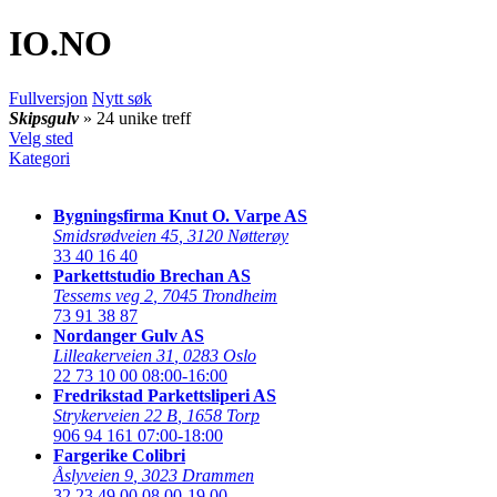
IO
.NO
Fullversjon
Nytt søk
Skipsgulv
» 24 unike treff
Velg sted
Kategori
Bygningsfirma Knut O. Varpe AS
Smidsrødveien 45
,
3120 Nøtterøy
33 40 16 40
Parkettstudio Brechan AS
Tessems veg 2
,
7045 Trondheim
73 91 38 87
Nordanger Gulv AS
Lilleakerveien 31
,
0283 Oslo
22 73 10 00
08:00-16:00
Fredrikstad Parkettsliperi AS
Strykerveien 22 B
,
1658 Torp
906 94 161
07:00-18:00
Fargerike Colibri
Åslyveien 9
,
3023 Drammen
32 23 49 00
08.00-19.00