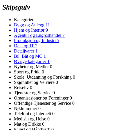
Skipsgulv
Kategorier
Bygg og Anlegg
11
Hjem og Interiør
9
Agentur og Engroshandel
7
Produksjon og Industri
5
Data og IT
2
Detaljvarer
1
Bil, Båt og MC
1
Øvrige kategorier
1
Nyheter og Medier
0
Sport og Fritid
0
Skole, Utdanning og Forskning
0
Skjønnhet og Velvære
0
Reiseliv
0
Tjenester og Service
0
Organisasjoner og Foreninger
0
Offentlige Tjenester og Service
0
Nødnummer
0
Telefoni og Internett
0
Medisin og Helse
0
Mat og Drikke
0
Kunst og Håndverk
0