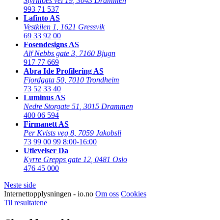
Styrmoes vei 19
,
3043 Drammen
993 71 537
Lafinto AS
Vestkilen 1
,
1621 Gressvik
69 33 92 00
Fosendesigns AS
Alf Nebbs gate 3
,
7160 Bjugn
917 77 669
Abra Ide Profilering AS
Fjordgata 50
,
7010 Trondheim
73 52 33 40
Luminus AS
Nedre Storgate 51
,
3015 Drammen
400 06 594
Firmanett AS
Per Kvists veg 8
,
7059 Jakobsli
73 99 00 99
8:00-16:00
Utlevelser Da
Kyrre Grepps gate 12
,
0481 Oslo
476 45 000
Neste side
Internettopplysningen - io.no
Om oss
Cookies
Til resultatene