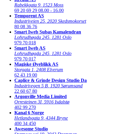
Rabekkgata 9
,
1523 Moss
69 20 69 29
08.00 - 16.00
Temporent AS
Industriveien 25
,
2020 Skedsmokorset
80 08 36 76
Smart Iweb Subas Kamalendran
Lofsrudhøgda 245
,
1281 Oslo
979 70 018
Smart Iweb AS
Lofsrudhøgda 245
,
1281 Oslo
979 70 017
Magiske Øyeblikk AS
Storgata 1
,
2408 Elverum
62 43 19 00
Caplice & Grinde Design Studio Da
Industrivegen 5 B
,
1920 Sørumsand
22 60 67 80
Argonville Media Limited
Orresteinen 3I
,
5916 Isdalstø
402 99 270
Kanal 6 Norge
Hetlandsgata 9
,
4344 Bryne
400 34 450
Awesome Studio