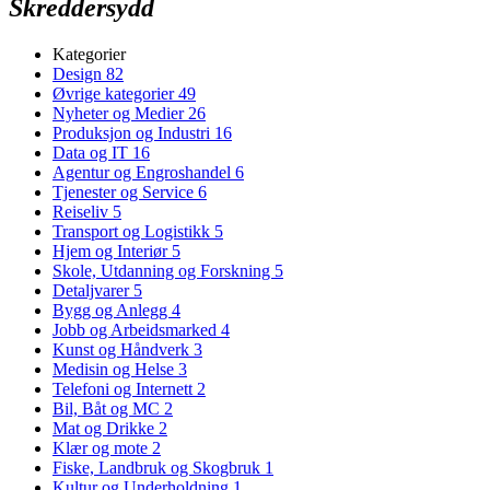
Skreddersydd
Kategorier
Design
82
Øvrige kategorier
49
Nyheter og Medier
26
Produksjon og Industri
16
Data og IT
16
Agentur og Engroshandel
6
Tjenester og Service
6
Reiseliv
5
Transport og Logistikk
5
Hjem og Interiør
5
Skole, Utdanning og Forskning
5
Detaljvarer
5
Bygg og Anlegg
4
Jobb og Arbeidsmarked
4
Kunst og Håndverk
3
Medisin og Helse
3
Telefoni og Internett
2
Bil, Båt og MC
2
Mat og Drikke
2
Klær og mote
2
Fiske, Landbruk og Skogbruk
1
Kultur og Underholdning
1