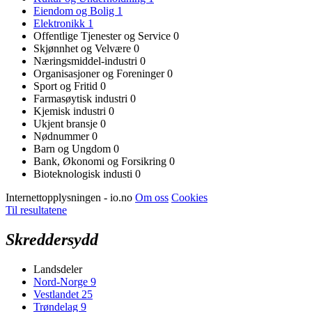
Eiendom og Bolig
1
Elektronikk
1
Offentlige Tjenester og Service
0
Skjønnhet og Velvære
0
Næringsmiddel-industri
0
Organisasjoner og Foreninger
0
Sport og Fritid
0
Farmasøytisk industri
0
Kjemisk industri
0
Ukjent bransje
0
Nødnummer
0
Barn og Ungdom
0
Bank, Økonomi og Forsikring
0
Bioteknologisk industi
0
Internettopplysningen - io.no
Om oss
Cookies
Til resultatene
Skreddersydd
Landsdeler
Nord-Norge
9
Vestlandet
25
Trøndelag
9