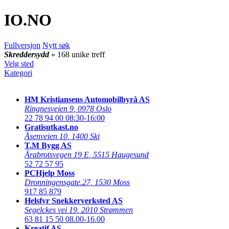
IO
.NO
Fullversjon
Nytt søk
Skreddersydd
» 168 unike treff
Velg sted
Kategori
HM Kristiansens Automobilbyrå AS
Ringnesveien 9
,
0978 Oslo
22 78 94 00
08:30-16:00
Gratisutkast.no
Åsenveien 10
,
1400 Ski
T.M Bygg AS
Årabrotsvegen 19 E
,
5515 Haugesund
52 72 57 95
PCHjelp Moss
Dronningensgate.27
,
1530 Moss
917 85 879
Helsfyr Snekkerverksted AS
Segelckes vei 19
,
2010 Strømmen
63 81 15 50
08.00-16.00
Kreatif AS