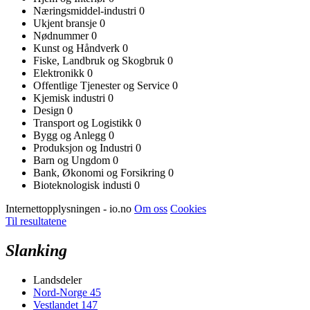
Næringsmiddel-industri
0
Ukjent bransje
0
Nødnummer
0
Kunst og Håndverk
0
Fiske, Landbruk og Skogbruk
0
Elektronikk
0
Offentlige Tjenester og Service
0
Kjemisk industri
0
Design
0
Transport og Logistikk
0
Bygg og Anlegg
0
Produksjon og Industri
0
Barn og Ungdom
0
Bank, Økonomi og Forsikring
0
Bioteknologisk industi
0
Internettopplysningen - io.no
Om oss
Cookies
Til resultatene
Slanking
Landsdeler
Nord-Norge
45
Vestlandet
147