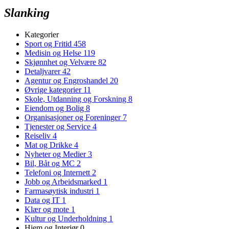
Slanking
Kategorier
Sport og Fritid
458
Medisin og Helse
119
Skjønnhet og Velvære
82
Detaljvarer
42
Agentur og Engroshandel
20
Øvrige kategorier
11
Skole, Utdanning og Forskning
8
Eiendom og Bolig
8
Organisasjoner og Foreninger
7
Tjenester og Service
4
Reiseliv
4
Mat og Drikke
4
Nyheter og Medier
3
Bil, Båt og MC
2
Telefoni og Internett
2
Jobb og Arbeidsmarked
1
Farmasøytisk industri
1
Data og IT
1
Klær og mote
1
Kultur og Underholdning
1
Hjem og Interiør
0