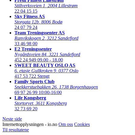
Fresh Fitness Lillestrøm
Stillverksveien 1
,
2004 Lillestrøm
22 04 15 15
Sky Fitness AS
Storgata 12b
,
8006 Bodø
24 07 79 24
Team Treningssenter AS
Ranvikskogen 2
,
3212 Sandefjord
33 46 98 00
E2 Treningssenter
Nygårdsveien 84
,
3221 Sandefjord
452 24 949
09.00 - 18.00
SWEET BEAUTY OSLO AS
6. etasje Gullkroken 9
,
0377 Oslo
417 53 722
Stengt
Family Sports Club
Snekkerstuebakken 26
,
1738 Borgenhaugen
69 97 26 99
10:00-16:00
Life Kongsberg
Stortorvet
,
3611 Kongsberg
32 73 69 20
Neste side
Internettopplysningen - io.no
Om oss
Cookies
Til resultatene