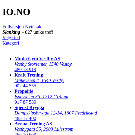
IO
.NO
Fullversjon
Nytt søk
Slanking
» 827 unike treff
Velg sted
Kategori
Mudo Gym Vestby AS
Vestby Storsenter
,
1540 Vestby
480 18 919
Kraft Trening
Mølleveien 4
,
1540 Vestby
902 44 555
Propolife
Isnesveien 35
,
1712 Grålum
917 87 580
Spenst Brygga
Dampskipsbrygga 12-14
,
1607 Fredrikstad
483 17 400
Arena Trening AS
Vestbygata 55
,
2003 Lillestrøm
466 10 669