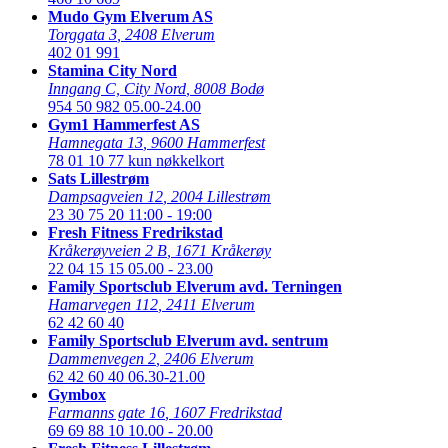
Mudo Gym Elverum AS
Torggata 3
,
2408 Elverum
402 01 991
Stamina City Nord
Inngang C, City Nord
,
8008 Bodø
954 50 982
05.00-24.00
Gym1 Hammerfest AS
Hamnegata 13
,
9600 Hammerfest
78 01 10 77
kun nøkkelkort
Sats Lillestrøm
Dampsagveien 12
,
2004 Lillestrøm
23 30 75 20
11:00 - 19:00
Fresh Fitness Fredrikstad
Kråkerøyveien 2 B
,
1671 Kråkerøy
22 04 15 15
05.00 - 23.00
Family Sportsclub Elverum avd. Terningen
Hamarvegen 112
,
2411 Elverum
62 42 60 40
Family Sportsclub Elverum avd. sentrum
Dammenvegen 2
,
2406 Elverum
62 42 60 40
06.30-21.00
Gymbox
Farmanns gate 16
,
1607 Fredrikstad
69 69 88 10
10.00 - 20.00