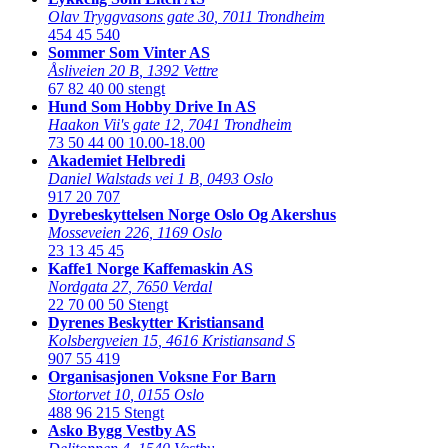
Olav Tryggvasons gate 30
,
7011 Trondheim
454 45 540
Sommer Som Vinter AS
Åsliveien 20 B
,
1392 Vettre
67 82 40 00
stengt
Hund Som Hobby Drive In AS
Haakon Vii's gate 12
,
7041 Trondheim
73 50 44 00
10.00-18.00
Akademiet Helbredi
Daniel Walstads vei 1 B
,
0493 Oslo
917 20 707
Dyrebeskyttelsen Norge Oslo Og Akershus
Mosseveien 226
,
1169 Oslo
23 13 45 45
Kaffe1 Norge Kaffemaskin AS
Nordgata 27
,
7650 Verdal
22 70 00 50
Stengt
Dyrenes Beskytter Kristiansand
Kolsbergveien 15
,
4616 Kristiansand S
907 55 419
Organisasjonen Voksne For Barn
Stortorvet 10
,
0155 Oslo
488 96 215
Stengt
Asko Bygg Vestby AS