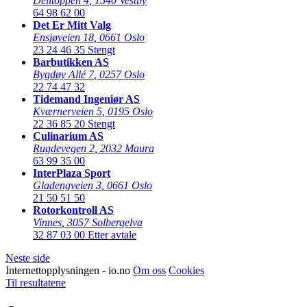
Delitoppen 4
,
1540 Vestby
64 98 62 00
Det Er Mitt Valg
Ensjøveien 18
,
0661 Oslo
23 24 46 35
Stengt
Barbutikken AS
Bygdøy Allé 7
,
0257 Oslo
22 74 47 32
Tidemand Ingeniør AS
Kværnerveien 5
,
0195 Oslo
22 36 85 20
Stengt
Culinarium AS
Rugdevegen 2
,
2032 Maura
63 99 35 00
InterPlaza Sport
Gladengveien 3
,
0661 Oslo
21 50 51 50
Rotorkontroll AS
Vinnes
,
3057 Solbergelva
32 87 03 00
Etter avtale
Neste side
Internettopplysningen - io.no
Om oss
Cookies
Til resultatene