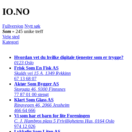
IO
.NO
Fullversjon
Nytt søk
Som
» 245 unike treff
Velg sted
Kategori
Hvordan vet du hvilke digitale tjenester som er trygge?
0123 Oslo
Frisk Som En Fisk AS
Skulds vei 15 A
,
1349 Rykkinn
67 13 68 07
Aktør Som Bygger AS
Storgata 46
,
9300 Finnsnes
77 87 01 00
stengt
Klart Som Glass AS
Ringvegen 46
,
2066 Jessheim
466 64 666
Vi som har et barn for lite Foreningen
C. J. Hambros plass 5 Frivillighetens Hus
,
0164 Oslo
974 12 026
Lykkelig Som Liten AS