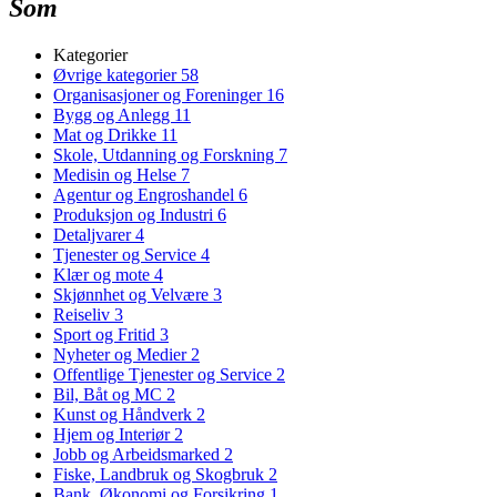
Som
Kategorier
Øvrige kategorier
58
Organisasjoner og Foreninger
16
Bygg og Anlegg
11
Mat og Drikke
11
Skole, Utdanning og Forskning
7
Medisin og Helse
7
Agentur og Engroshandel
6
Produksjon og Industri
6
Detaljvarer
4
Tjenester og Service
4
Klær og mote
4
Skjønnhet og Velvære
3
Reiseliv
3
Sport og Fritid
3
Nyheter og Medier
2
Offentlige Tjenester og Service
2
Bil, Båt og MC
2
Kunst og Håndverk
2
Hjem og Interiør
2
Jobb og Arbeidsmarked
2
Fiske, Landbruk og Skogbruk
2
Bank, Økonomi og Forsikring
1