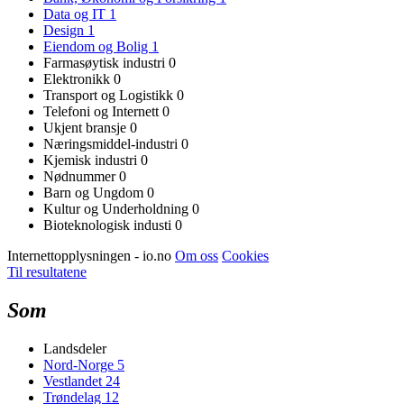
Data og IT
1
Design
1
Eiendom og Bolig
1
Farmasøytisk industri
0
Elektronikk
0
Transport og Logistikk
0
Telefoni og Internett
0
Ukjent bransje
0
Næringsmiddel-industri
0
Kjemisk industri
0
Nødnummer
0
Barn og Ungdom
0
Kultur og Underholdning
0
Bioteknologisk industi
0
Internettopplysningen - io.no
Om oss
Cookies
Til resultatene
Som
Landsdeler
Nord-Norge
5
Vestlandet
24
Trøndelag
12