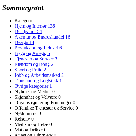
Sommergrønt
Kategorier
Hjem og Interiør
136
Detaljvarer
54
Agentur og Engroshandel
16
Design
14
Produksjon og Industri
6
Bygg og Anlegg
5
Tjenester og Service
3
Eiendom og Bolig
2
Sport og Fritid
2
Jobb og Arbeidsmarked
2
Transport og Logistikk
1
Øvrige kategorier
1
Nyheter og Medier
0
Skjønnhet og Velvære
0
Organisasjoner og Foreninger
0
Offentlige Tjenester og Service
0
Nødnummer
0
Reiseliv
0
Medisin og Helse
0
Mat og Drikke
0
Kunst og Håndverk
0