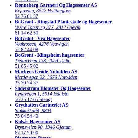
Rønneberg Gartneri Og Hagesenter AS
Evjuveien
,
3647 Hvittingfoss
32 76 81 37
BoGrønt - Ringstad Planteskole og Hagesenter
Vestre Totenveg 377
,
2817 Gjøvik
61 14 62 50
BoGrønt - Vea Hagesenter
Veakrossen
,
4276 Veavågen
52 82 44 08
BoGrønt - Klingsheim hagesenter
Tjeltavegen 158
,
4054 Tjelta
51 65 45 02
Markens Grøde Notodden AS
Merdevegen 22
,
3676 Notodden
35 70 74 37
Søderstrøm Blomster Og Hagesenter
Lyngvegen 1
,
5914 Isdalstø
56 35 17 65
Stengt
Grythatten Gartneriet AS
Stokkaskaret
,
8804
75 04 54 49
Kolsås Hagesenter AS
Brynsveien 90
,
1346 Gjettum
67 17 59 90