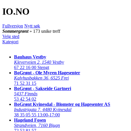
IO
.NO
Fullversjon
Nytt søk
Sommergrønt
» 173 unike treff
Velg sted
Kategori
Bauhaus Vestby
Kleverveien 2
,
1540 Vestby
67 22 16 00
Stengt
BoGrønt - Ole Myren Hagesenter
Kalvhusbakken 36
,
6525 Frei
71 52 31 15
BoGrønt - Sakseide Gartneri
5437 Finnås
53 42 54 02
BoGrønt Kvinesdal - Blomster og Hagesenter AS
Industrigata 7
,
4480 Kvinesdal
38 35 05 55
13:00-17:00
Hageland Fosen
Strandveien
,
7160 Bjugn
72 52 81 57