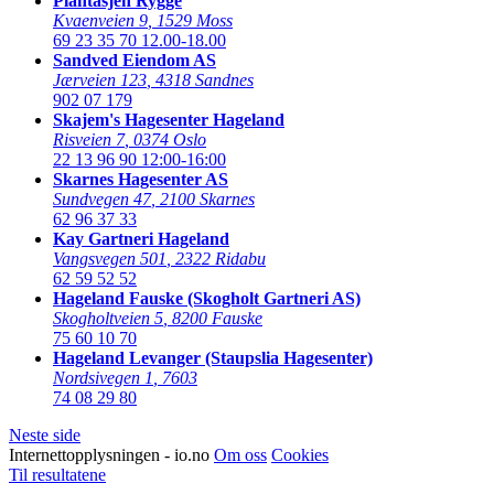
Plantasjen Rygge
Kvaenveien 9
,
1529 Moss
69 23 35 70
12.00-18.00
Sandved Eiendom AS
Jærveien 123
,
4318 Sandnes
902 07 179
Skajem's Hagesenter Hageland
Risveien 7
,
0374 Oslo
22 13 96 90
12:00-16:00
Skarnes Hagesenter AS
Sundvegen 47
,
2100 Skarnes
62 96 37 33
Kay Gartneri Hageland
Vangsvegen 501
,
2322 Ridabu
62 59 52 52
Hageland Fauske (Skogholt Gartneri AS)
Skogholtveien 5
,
8200 Fauske
75 60 10 70
Hageland Levanger (Staupslia Hagesenter)
Nordsivegen 1
,
7603
74 08 29 80
Neste side
Internettopplysningen - io.no
Om oss
Cookies
Til resultatene