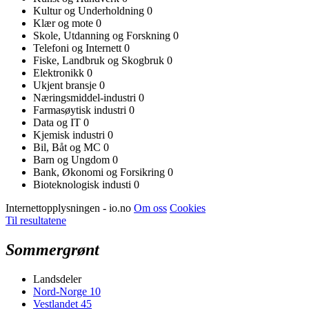
Kultur og Underholdning
0
Klær og mote
0
Skole, Utdanning og Forskning
0
Telefoni og Internett
0
Fiske, Landbruk og Skogbruk
0
Elektronikk
0
Ukjent bransje
0
Næringsmiddel-industri
0
Farmasøytisk industri
0
Data og IT
0
Kjemisk industri
0
Bil, Båt og MC
0
Barn og Ungdom
0
Bank, Økonomi og Forsikring
0
Bioteknologisk industi
0
Internettopplysningen - io.no
Om oss
Cookies
Til resultatene
Sommergrønt
Landsdeler
Nord-Norge
10
Vestlandet
45