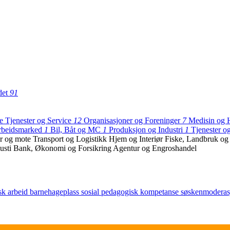
det
91
ge Tjenester og Service
12
Organisasjoner og Foreninger
7
Medisin og 
rbeidsmarked
1
Bil, Båt og MC
1
Produksjon og Industri
1
Tjenester o
r og mote
Transport og Logistikk
Hjem og Interiør
Fiske, Landbruk o
usti
Bank, Økonomi og Forsikring
Agentur og Engroshandel
sk arbeid
barnehageplass
sosial
pedagogisk
kompetanse
søskenmodera