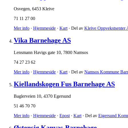
Osvegen
,
6453 Kleive
71 11 27 00
Mer info
·
Hjemmeside
·
Kart
· Del av
Kleive Oppvekstsenter 
Vika Barnehage AS
Lensmann Havigs gate 10
,
7800 Namsos
74 27 23 62
Mer info
·
Hjemmeside
·
Kart
· Del av
Namsos Kommune Barn
Kiellandskogen Fus Barnehage AS
Baglerveien 10
,
4370 Egersund
51 46 70 70
Mer info
·
Hjemmeside
·
Epost
·
Kart
· Del av
Eigersund Kom
Østensjø Kanvas-Barnehage