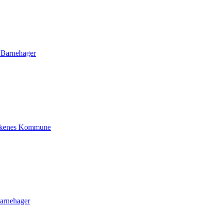
Barnehager
rkenes Kommune
rnehager