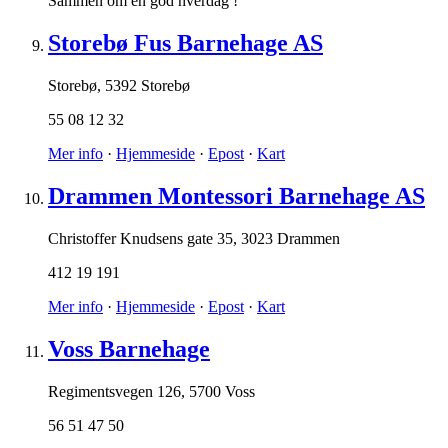
Sammen om en god hverdag !
Storebø Fus Barnehage AS
Storebø
,
5392 Storebø
55 08 12 32
Mer info
·
Hjemmeside
·
Epost
·
Kart
Drammen Montessori Barnehage AS
Christoffer Knudsens gate 35
,
3023 Drammen
412 19 191
Mer info
·
Hjemmeside
·
Epost
·
Kart
Voss Barnehage
Regimentsvegen 126
,
5700 Voss
56 51 47 50