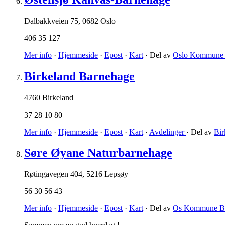
Dalbakkveien 75
,
0682 Oslo
406 35 127
Mer info
·
Hjemmeside
·
Epost
·
Kart
· Del av
Oslo Kommune 
Birkeland Barnehage
4760 Birkeland
37 28 10 80
Mer info
·
Hjemmeside
·
Epost
·
Kart
·
Avdelinger
· Del av
Bi
Søre Øyane Naturbarnehage
Røtingavegen 404
,
5216 Lepsøy
56 30 56 43
Mer info
·
Hjemmeside
·
Epost
·
Kart
· Del av
Os Kommune Ba