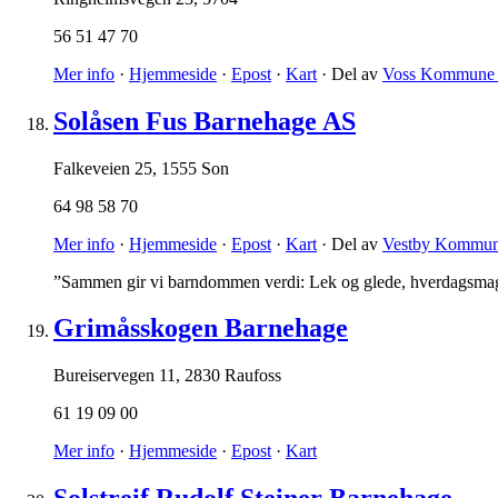
56 51 47 70
Mer info
·
Hjemmeside
·
Epost
·
Kart
· Del av
Voss Kommune 
Solåsen Fus Barnehage AS
Falkeveien 25
,
1555 Son
64 98 58 70
Mer info
·
Hjemmeside
·
Epost
·
Kart
· Del av
Vestby Kommun
”Sammen gir vi barndommen verdi: Lek og glede, hverdagsmag
Grimåsskogen Barnehage
Bureiservegen 11
,
2830 Raufoss
61 19 09 00
Mer info
·
Hjemmeside
·
Epost
·
Kart