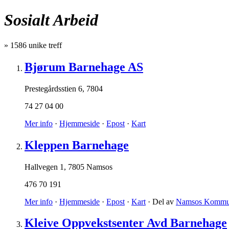
Sosialt Arbeid
»
1586
unike treff
Bjørum Barnehage AS
Prestegårdsstien 6
,
7804
74 27 04 00
Mer info
·
Hjemmeside
·
Epost
·
Kart
Kleppen Barnehage
Hallvegen 1
,
7805 Namsos
476 70 191
Mer info
·
Hjemmeside
·
Epost
·
Kart
· Del av
Namsos Kommun
Kleive Oppvekstsenter Avd Barnehage