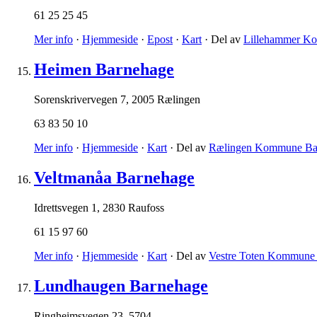
61 25 25 45
Mer info
·
Hjemmeside
·
Epost
·
Kart
· Del av
Lillehammer K
Heimen Barnehage
Sorenskrivervegen 7
,
2005 Rælingen
63 83 50 10
Mer info
·
Hjemmeside
·
Kart
· Del av
Rælingen Kommune Ba
Veltmanåa Barnehage
Idrettsvegen 1
,
2830 Raufoss
61 15 97 60
Mer info
·
Hjemmeside
·
Kart
· Del av
Vestre Toten Kommune
Lundhaugen Barnehage
Ringheimsvegen 23
,
5704