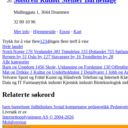
Solstreif Rudolf Steiner Barnehage
Mallinggata 1
,
3044 Drammen
32 89 10 96
Mer info
·
Hjemmeside
·
Epost
·
Kart
Trykk for å vise flere
1
2
3
4
Ingen flere treff å vise
Hele landet
Nord-Norge
176
Vestlandet
381
Trøndelag
155
Østlandet
755
Sørlan
Bergen by
51
Oslo by
127
Stavanger by
16
Trondheim by
28
Alle kategorier
Barn og Ungdom
1456
Skole, Utdanning og Forskning
130
Offentli
Mat og Drikke
1
Kultur og Underholdning
1
Detaljvarer
1
Jobb og A
Velvære
Sport og Fritid
Kunst og Håndverk
Telefoni og Internett
Klæ
Data og IT
Farmasøytisk industri
Kjemisk industri
Bioteknologisk ind
Relaterte søkeord
barn
barnehage
fulltidsplass
Sosial kompetanse
pedagogikk
Pedagogi
Livesøk er av
Internettopplysningen AS © 2004-2026
Mobilversjon
IO
.no
Firmasøk