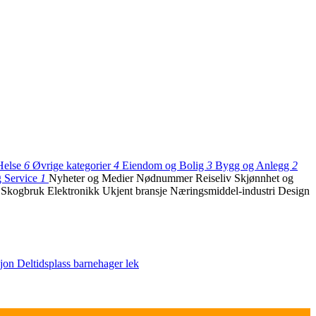
Helse
6
Øvrige kategorier
4
Eiendom og Bolig
3
Bygg og Anlegg
2
g Service
1
Nyheter og Medier
Nødnummer
Reiseliv
Skjønnhet og
g Skogbruk
Elektronikk
Ukjent bransje
Næringsmiddel-industri
Design
sjon
Deltidsplass
barnehager
lek