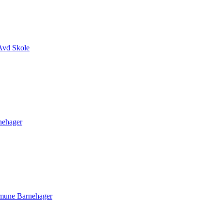
Avd Skole
ehager
mune Barnehager