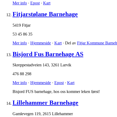
Mer info
·
Epost
·
Kart
Fitjarstølane Barnehage
5419 Fitjar
53 45 86 35
Mer info
·
Hjemmeside
·
Kart
· Del av
Fitjar Kommune Barneh
Bisjord Fus Barnehage AS
Skreppestadveien 143
,
3261 Larvik
476 88 298
Mer info
·
Hjemmeside
·
Epost
·
Kart
Bisjord FUS barnehage, hos oss kommer leken først!
Lillehammer Barnehage
Gamlevegen 119
,
2615 Lillehammer