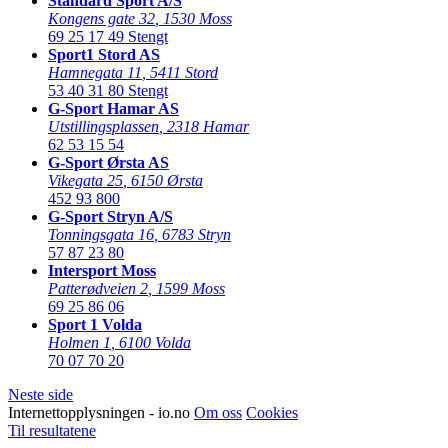
Standard Sport A/S
Kongens gate 32
,
1530 Moss
69 25 17 49
Stengt
Sport1 Stord AS
Hamnegata 11
,
5411 Stord
53 40 31 80
Stengt
G-Sport Hamar AS
Utstillingsplassen
,
2318 Hamar
62 53 15 54
G-Sport Ørsta AS
Vikegata 25
,
6150 Ørsta
452 93 800
G-Sport Stryn A/S
Tonningsgata 16
,
6783 Stryn
57 87 23 80
Intersport Moss
Patterødveien 2
,
1599 Moss
69 25 86 06
Sport 1 Volda
Holmen 1
,
6100 Volda
70 07 70 20
Neste side
Internettopplysningen - io.no
Om oss
Cookies
Til resultatene