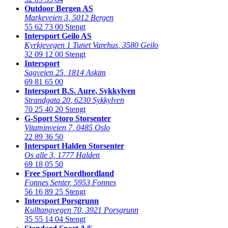
Outdoor Bergen AS
Markeveien 3
,
5012 Bergen
55 62 73 00
Stengt
Intersport Geilo AS
Kyrkjevegen 1 Tunet Varehus
,
3580 Geilo
32 09 12 00
Stengt
Intersport
Sagveien 25
,
1814 Askim
69 81 65 00
Intersport B.S. Aure, Sykkylven
Strandgata 20
,
6230 Sykkylven
70 25 40 20
Stengt
G-Sport Storo Storsenter
Vitaminveien 7
,
0485 Oslo
22 89 36 50
Intersport Halden Storsenter
Os alle 3
,
1777 Halden
69 18 05 50
Free Sport Nordhordland
Fonnes Senter
,
5953 Fonnes
56 16 89 25
Stengt
Intersport Porsgrunn
Kulltangvegen 70
,
3921 Porsgrunn
35 55 14 04
Stengt